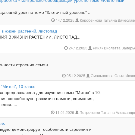
зработка «Контрольно-обобщающий урок по теме «Клеточный
щающий урок по теме "Клеточный уровень" ...
14.12.2025
Коробенкова Татьяна Вячесла
 в жизни растений. листопад
ИЯ В ЖИЗНИ РАСТЕНИЙ. ЛИСТОПАД...
24.12.2025
Риняк Виолетта Валерь
нности строения семян. ...
05.12.2025
Смольнякова Ольга Иван
 "Митоз", 10 класс
а предназначена для изучения темы "Митоз" в 10
ания способствуют развитию памяти, внимания,
ения. ...
11.01.2026
Петроченко Татьяна Александ
ые.
лядно демонстрирует особенности строения и