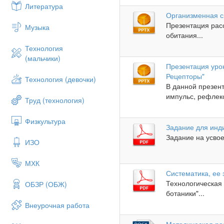
Литература
Организменная с
Презентация рас
Музыка
обитания...
Технология
(мальчики)
Презентация урок
Рецепторы"
Технология (девочки)
В данной презен
импульс, рефлекс
Труд (технология)
Физкультура
Задание для инд
Задание на усвое
ИЗО
МХК
Систематика, ее 
Технологическая 
ОБЗР (ОБЖ)
ботаники"...
Внеурочная работа