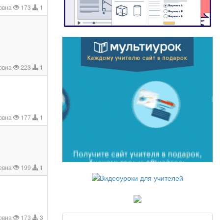
овна
173
1
овна
223
1
овна
177
1
евна
199
1
овна
173
3