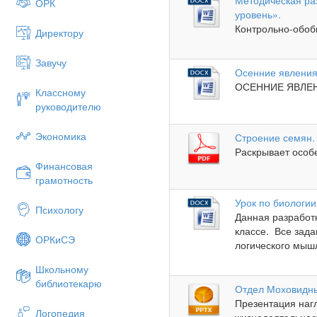
Методическая ра
ОРК
уровень».
Контрольно-обоб
Директору
Завучу
Осенние явления
ОСЕННИЕ ЯВЛЕН
Классному
руководителю
Экономика
Строение семян.
Раскрывает особе
Финансовая
грамотность
Урок по биологии
Психологу
Данная разработк
классе. Все зад
ОРКиСЭ
логического мышл
Школьному
библиотекарю
Отдел Моховидн
Презентация наг
Логопедия