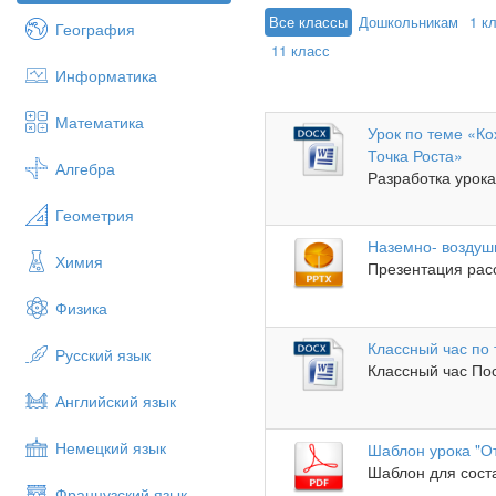
Все классы
Дошкольникам
1 к
География
11 класс
Информатика
Математика
Урок по теме «К
Точка Роста»
Алгебра
Разработка урока 
Геометрия
Наземно- воздуш
Химия
Презентация рас
Физика
Классный час по
Русский язык
Классный час Посл
Английский язык
Немецкий язык
Шаблон урока "О
Шаблон для соста
Французский язык