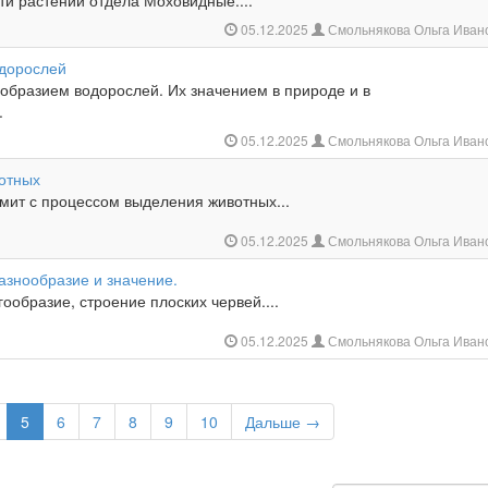
ти растений отдела Моховидные....
05.12.2025
Смольнякова Ольга Иван
дорослей
ообразием водорослей. Их значением в природе и в
.
05.12.2025
Смольнякова Ольга Иван
отных
мит с процессом выделения животных...
05.12.2025
Смольнякова Ольга Иван
азнообразие и значение.
ообразие, строение плоских червей....
05.12.2025
Смольнякова Ольга Иван
5
6
7
8
9
10
Дальше →