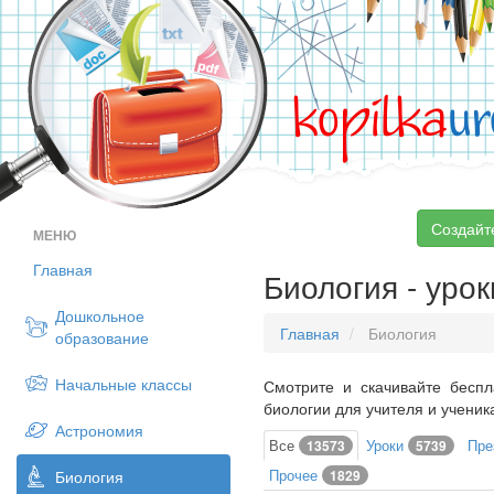
kopilka
ur
Создайт
МЕНЮ
Главная
Биология - урок
Дошкольное
Главная
Биология
образование
Начальные классы
Смотрите и скачивайте беспл
биологии для учителя и ученик
Астрономия
Все
Уроки
Пре
13573
5739
Прочее
Биология
1829