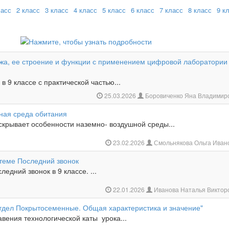
ласс
2 класс
3 класс
4 класс
5 класс
6 класс
7 класс
8 класс
9 к
ожа, ее строение и функции с применением цифровой лаборатории
в 9 классе с практической частью...
25.03.2026
Боровиченко Яна Владимир
ная среда обитания
скрывает особенности наземно- воздушной среды...
23.02.2026
Смольнякова Ольга Иван
 теме Последний звонок
едний звонок в 9 классе. ...
22.01.2026
Иванова Наталья Виктор
тдел Покрытосеменные. Общая характеристика и значение"
вения технологической каты урока...