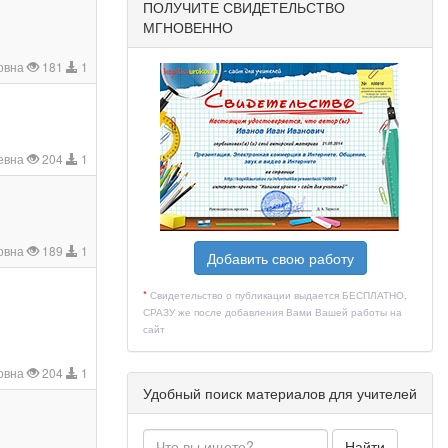
ПОЛУЧИТЕ СВИДЕТЕЛЬСТВО
МГНОВЕННО
вовна
181
1
евна
204
1
овна
189
1
Добавить свою работу
*
Свидетельство о публикации выдается БЕСПЛАТНО,
СРАЗУ же после добавления Вами Вашей работы на
сайт
ровна
204
1
Удобный поиск материалов для учителей
Найти