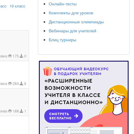
Онлайн-тесты
ласс
10 класс
Комплекты для уроков
Дистанционные олимпиады
Вебинары для учителей
Блиц турниры
овна
175
0
овна
284
6
онва
188
1