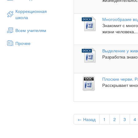
жизнедеятельнос
Коррекционная
школа
Многообразие во
Знакомит с мног
Всем учителям
жизни человека...
Прочее
Выделение у жив
Разработка знако
Плоские черви. Р
Расскрывает мног
← Назад
1
2
3
4