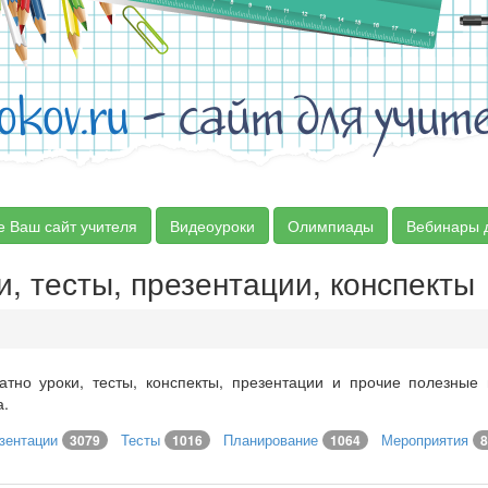
okov.ru
- сайт для учит
е Ваш сайт учителя
Видеоуроки
Олимпиады
Вебинары 
и, тесты, презентации, конспекты
атно уроки, тесты, конспекты, презентации и прочие полезные
а.
зентации
Тесты
Планирование
Мероприятия
3079
1016
1064
8