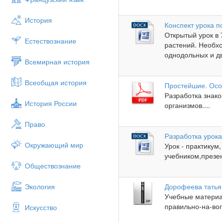
История
Конспект урока 
Открытый урок в
Естествознание
растений. Необх
однодольных и дв
Всемирная история
Всеобщая история
Простейшие. Осо
Разработка знак
История России
организмов....
Право
Разработка урок
Окружающий мир
Урок - практикум
учебником,презе
Обществознание
Экология
Дорофеева татья
Учебные материал
правильно-на-воп
Искусство