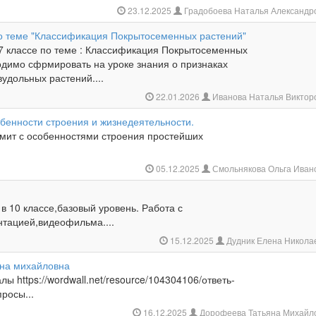
23.12.2025
Градобоева Наталья Александр
по теме "Классификация Покрытосеменных растений"
 7 классе по теме : Классификация Покрытосеменных
одимо сфрмировать на уроке знания о признаках
удольных растений....
22.01.2026
Иванова Наталья Виктор
бенности строения и жизнедеятельности.
омит с особенностями строения простейших
05.12.2025
Смольнякова Ольга Иван
а
, в 10 классе,базовый уровень. Работа с
нтацией,видеофильма....
15.12.2025
Дудник Елена Никола
на михайловна
ы https://wordwall.net/resource/104304106/ответь-
росы...
16.12.2025
Дорофеева Татьяна Михайл