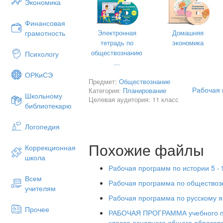
Экономика
Финансовая
Составитель: учитель обществознания
Электронная
Домашняя
грамотность
тетрадь по
экономика
МБОУ СОШ №1
обществознанию
Психологу
Рыбинского района
...
ОРКиСЭ
Ульянова Л.И.
Предмет:
Обществознание
Рабочая 
Категория:
Планирование
Школьному
Целевая аудитория: 11 класс
библиотекарю
Логопедия
Похожие файлы
Коррекционная
школа
Рабочая программ по истории 5 - 
Всем
Рабочая программа по обществоз
учителям
Рабочая программа по русскому я
Прочее
РАБОЧАЯ ПРОГРАММА учебного п
класса основного общего образов