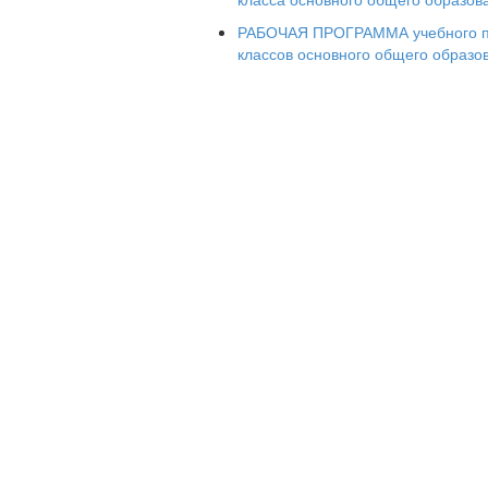
РАБОЧАЯ ПРОГРАММА учебного п
2015 г.
классов основного общего образо
Пояснительн
Рабочая программа учебной практики
«Право») составлена на основ
профильного уровня обучения 10-11 
разработанной на основе федераль
образовательного стандарта. Сод
основным условиям.
1.Сохраняется преемственно
обществоведческих курсов основной 
внутрикурсовые связи с учебным пре
классах.