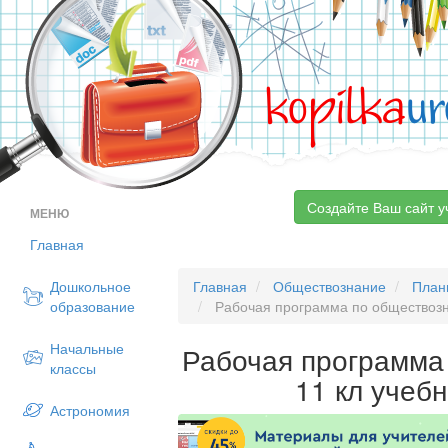
kopilka
ur
Создайте Ваш сайт у
МЕНЮ
Главная
Дошкольное
Главная
Обществознание
План
образование
Рабочая программа по обществозн
Начальные
Рабочая программа
классы
11 кл учеб
Астрономия