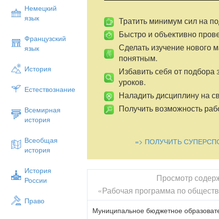
Немецкий
язык
Тратить минимум сил на по
Быстро и объективно пров
Французский
Сделать изучение нового 
язык
понятным.
История
Избавить себя от подбора 
уроков.
Естествознание
Наладить дисциплину на св
Получить возможность рабо
Всемирная
история
Всеобщая
=> ПОЛУЧИТЬ СУПЕРСП
история
История
Просмотр содер
России
«Рабочая программа по обществ
Право
Муниципальное бюджетное образоват