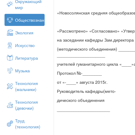
Окружающий
мир
«Новосолянская средняя общеобразо
Обществознание
«Рассмотрено» «Согласовано» «Утве
Экология
на заседании кафедры Зам.директор
Искусство
(методического объединения) ______
____________________
Литература
учителей гуманитарного цикла «____»а
Музыка
Протокол №-________
от «-____» августа 2015г.
Технология
(мальчики)
Руководитель кафедры(мето-
дического объединения
Технология
(девочки)
______________________
Труд
(технология)