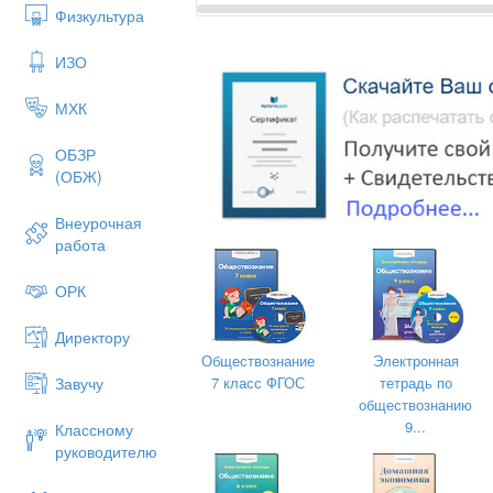
Физкультура
ИЗО
МХК
ОБЗР
(ОБЖ)
Внеурочная
работа
Рабочая программа по общест
ОРК
для 11 
Директору
Обществознание
Электронная
7 класс ФГОС
тетрадь по
Завучу
обществознанию
9...
Классному
руководителю