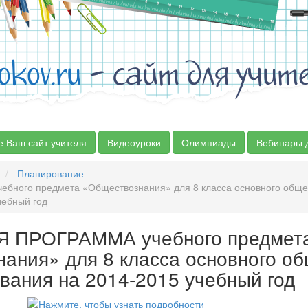
okov.ru
- сайт для учит
е Ваш сайт учителя
Видеоуроки
Олимпиады
Вебинары 
Планирование
ного предмета «Обществознания» для 8 класса основного обще
чебный год
 ПРОГРАММА учебного предмет
ания» для 8 класса основного об
вания на 2014-2015 учебный год