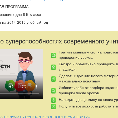
ГРАММА
нания» для 8 Б класса
 на 2014-2015 учебный год
., учитель истории, обществознания
 о суперспособностях современного учи
 на основе документов:
Тратить минимум сил на подготов
дарт основного общего образования по обществознанию;
проведение уроков.
ый план для образовательных учреждений Российской Федерации;
Быстро и объективно проверять 
учащихся.
 др./Обществознание. Программы общеобразовательных учреждени
, Н.И.Городецкая, Л.Ф.Иванова, А.И.Матвеев. - М.: Просвещение,20
Сделать изучение нового матери
максимально понятным.
разовательных учреждений. Поурочные разработки. 8класс/под ред
Избавить себя от подбора задани
ние,2011.
проверки после уроков.
сновной школы представляет собой один из рекомендованных Мин
Наладить дисциплину на своих ур
ации вариантов реализации новой структуры дисциплин социально
Получить возможность работать т
с интегрирует современные социологические, экономические, полит
о-психологические знания в целостную, педагогически обоснованн
ршего подросткового возраста. Он содержит обусловленный рамка
=> ПОЛУЧИТЬ СУПЕРСПОСОБНОСТИ УЧИТЕЛЯ <=