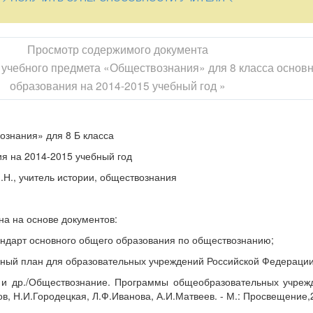
овеке и обществе, необходимых для понимания самого себя, друг
ружающем природном и социальном мире, для реализации граждан
звана помочь осуществлению выпускниками основной школы осозн
Просмотр содержимого документа
ия или будущей профессиональной деятельности. Рабочая програ
бного предмета «Обществознания» для 8 класса основн
е у учащихся общеучебных умений и навыков, универсальных спо
етенций
.
В этом направлении приоритетами для учебного предмет
образования на 2014-2015 учебный год »
сновного образования являются
вою познавательную деятельность (от постановки цели до получен
ознания» для 8 Б класса
чных выступлений (высказывания, монолог, дискуссия), следовани
я на 2014-2015 учебный год
алога;
.Н., учитель истории, обществознания
рактические задания, в том числе с использованием проектной де
льной практике:
а на основе документов:
причинно-следственного анализа;
ндарт основного общего образования по обществознанию;
еальных связей и зависимостей;
ный план для образовательных учреждений Российской Федерации
арактеристик изучаемого объекта; выбор верных критериев для ср
в;
 и др./Обществознание. Программы общеобразовательных учрежд
в, Н.И.Городецкая, Л.Ф.Иванова, А.И.Матвеев. - М.: Просвещение,
й информации по заданной теме в адаптированных источниках разл