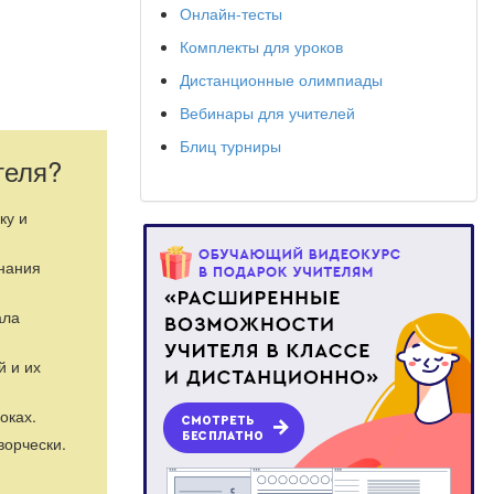
Онлайн-тесты
Комплекты для уроков
Дистанционные олимпиады
Вебинары для учителей
Блиц турниры
теля?
ку и
знания
й. 6-11
10;
ала
.
й и их
истерством
оках.
 -
ворчески.
ические,
ую систему,
ми учебного