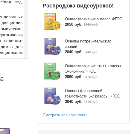
с/под ред.
льного ряда в
Распродажа видеоуроков!
ндованных
Обществознание 5 класс ФГОС
 дисциплин
2050 руб.
3160 руб.
дей, в том
номические,
ой жизни
агогически
н содержит
Основы потребительских
знаний
одимых для
 точки
2040 руб.
3140 руб.
 социальном
ществлению
ли будущей
Обществознание 10-11 классы.
у учащихся
Экономика ФГОС
тводит 35
ций
.
В этом
2060 руб.
3170 руб.
его
бразования
 часов, при
ых методов
Основы финансовой
рв -5часов в
грамотности 5-7 классы ФГОС
олучения и
2040 руб.
3140 руб.
следование
Смотреть все комплекты
ля выполнения
 проектной
 их