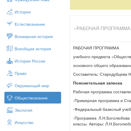
времени минимум знаний о чел
процессов, происходящих в ок
История
обязанностей. Программа при
путей продолжения образован
Естествознание
«РАБОЧАЯ ПРОГРАММА уче
предусматривает формировани
деятельности и ключевых комп
Всемирная история
«Обществознание» на этапе о
РАБОЧАЯ ПРОГРАММА
Всеобщая история
*сознательно организовывать с
результата);
учебного предмета «Обществ
История России
*владение такими видами публи
основного общего образовани
нормам и правилам ведения ди
Право
Составитель: Стародубцева Н
*выполнять познавательные и п
Пояснительная записка
на уроках и в доступной социа
Окружающий мир
Рабочая программа составлен
-на использование элементов 
Обществознание
-Примерная программа и Ста
-на исследование несложных р
-Федеральный базисный учеб
Экология
-на определение сущностных х
сопоставления, оценки объекто
-Программа Л.Н.Боголюбова
Искусство
классы. Авторы: Л.Н.Боголюбо
-на поиск и извлечение нужно