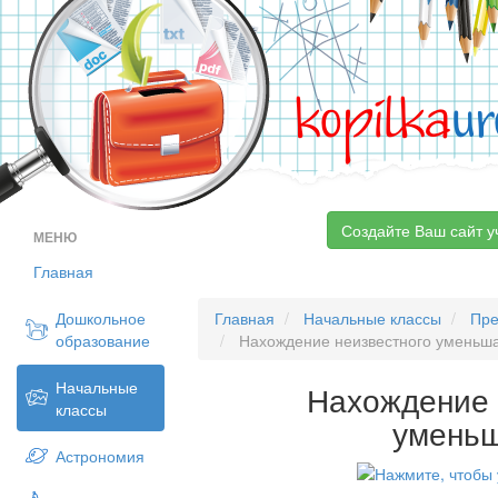
kopilka
ur
Создайте Ваш сайт у
МЕНЮ
Главная
Дошкольное
Главная
Начальные классы
Пре
образование
Нахождение неизвестного уменьш
Начальные
Нахождение 
классы
умень
Астрономия