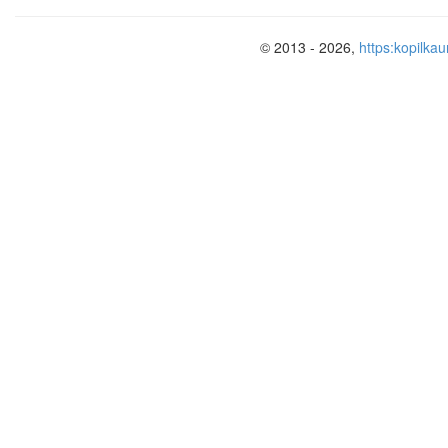
© 2013 - 2026,
https:kopilkau
Реши примеры. Прочитай слово
18
Ё
9
Е
40
17
А
Р
35
З