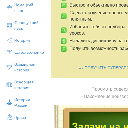
Быстро и объективно пров
Немецкий
язык
Сделать изучение нового 
понятным.
Французский
Избавить себя от подбора 
язык
уроков.
Наладить дисциплину на св
История
Получить возможность рабо
Естествознание
Всемирная
=> ПОЛУЧИТЬ СУПЕРСП
история
Всеобщая
история
Просмотр содер
«Нахождение неизве
История
России
Право