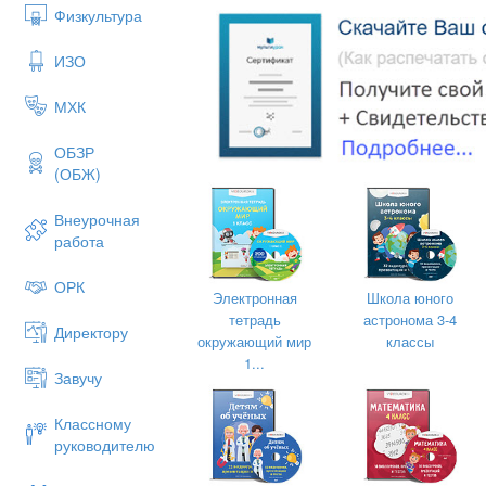
Физкультура
ИЗО
МХК
ОБЗР
(ОБЖ)
Внеурочная
работа
ОРК
Электронная
Школа юного
тетрадь
астронома 3-4
Директору
окружающий мир
классы
1...
Завучу
Классному
руководителю