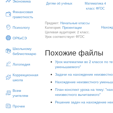
Экономика
Детям об учёных
Математика 4
класс ФГОС
Финансовая
грамотность
Предмет:
Начальные классы
Нахожд
Психологу
Категория:
Презентации
Целевая аудитория: 2 класс.
Урок соответствует ФГОС
ОРКиСЭ
Прочитай выражения разными спос
Школьному
Похожие файлы
библиотекарю
Урок математики во 2 классе по т
Логопедия
уменьшаемого"
Задачи на нахождение неизвестн
Коррекционная
школа
Нахождение неизвестного уменьша
План-конспект урока на тему: "н
Всем
неизвестного вычитаемого"
учителям
Решение задач на нахождение не
Прочее