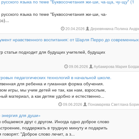
 русского языка по теме "Буквосочетания жи-ши, ча-ща, чу-щу" (1
 русского языка по теме "Буквосочетания жи-ши, ча-
с)...
20.04.2026
Деревянкина Полина Андр
румент нравственного воспитания: от Шарля Перро до современных
р статьи подходит для будущих учителей, будущих
09.06.2026
Аубакирова Мария Богд
ровых педагогических технологий в начальной школе.
ственная для ребенка и гуманная форма обучения.
ом игры, мы учим детей не так, как нам, взрослым,
ный материал, а как детям удобно и естественно...
09.06.2026
Понамарева Светлана Бори
 энергия для души»
 общаемся друг с другом. Иногда одно доброе слово
строение, поддержать в трудную минуту и подарить
говорят: "Доброе слово лечит, а з...