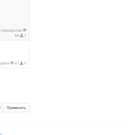
К.Амандосова
69
1
довна
47
0
Применить
а