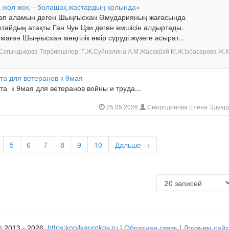
а жол жоқ – болашақ жастардың қолында»
лап аламын деген Шыңғысхан Әмударияның жағасында
тайдың атақты Ган Чун Цзи деген емшісін алдыртады.
маған Шыңғысхан мәңгілік өмір сүруді жүзеге асырат...
Т.Сағындықова Тәрбиешілер: Г.Ж.Суйналина А.М.Жасақбай М.Ж.Ізбасарова Ж.
та для ветеранов к 9мая
а к 9мая для ветеранов войны и труда...
25.05.2026
Смородинова Елена Эдуар
5
6
7
8
9
10
Дальше →
© 2013 - 2026,
https:kopilkaurokov.ru
|
Обратная связь
|
Друзьям сайт