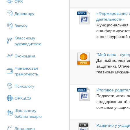
ОРК
«Формирование ф
Директору
деятельности»
Функциональная 
Завучу
она формируется
и во внеурочной 
Классному
руководителю
"Мой папа - супе
Экономика
Данный коллекти
защитника Отече
Финансовая
главному мужчине
грамотность
Психологу
Итоговое родител
Подвести итоги п
ОРКиСЭ
поддержания тё
семьями учащихс
Школьному
библиотекарю
Развитие у учащ
Логопедия