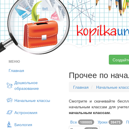
kopilka
ur
Создайт
МЕНЮ
Главная
Прочее по нач
Дошкольное
Главная
Начальные клас
образование
Начальные классы
Смотрите и скачивайте беспл
начальным классам для учите
Астрономия
начальным классам
.
Все
Уроки
П
100005
39475
Биология