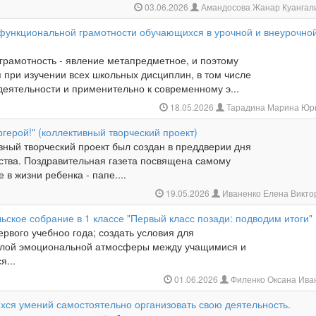
03.06.2026
Амандосова Жанар Куангал
ункциональной грамотности обучающихся в урочной и внеурочно
грамотность - явление метапредметное, и поэтому
 при изучении всех школьных дисциплин, в том числе
деятельности и применительно к современному э...
18.05.2026
Тарадина Марина Юр
ргерой!" (коллективный творческий проект)
вный творческий проект был создан в преддверии дня
ства. Поздравительная газета посвящена самому
 в жизни ребенка - папе....
19.05.2026
Иваненко Елена Викто
ьское собрание в 1 классе "Первый класс позади: подводим итоги"
ервого учебноо года; создать условия для
плой эмоциональной атмосферы между учащимися и
я...
01.06.2026
Филенко Оксана Ива
ихся умений самостоятельно организовать свою деятельность.