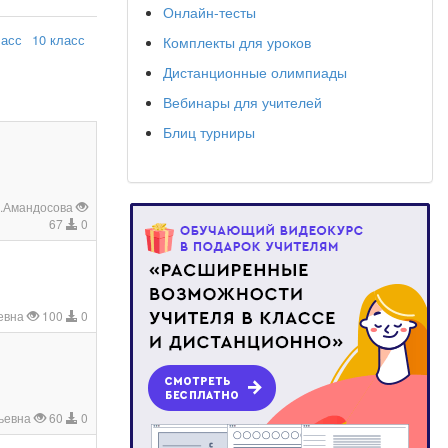
Онлайн-тесты
ласс
10 класс
Комплекты для уроков
Дистанционные олимпиады
Вебинары для учителей
Блиц турниры
К.Амандосова
67
0
евна
100
0
ьевна
60
0