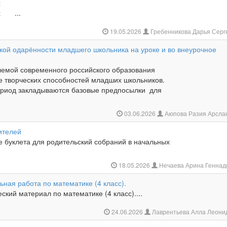
х
их ...
19.05.2026
Гребенникова Дарья Сер
ской одарённости младшего школьника на уроке и во внеурочное
лемой современного российского образования
ие творческих способностей младших школьников.
ериод закладываются базовые предпосылки для
03.06.2026
Аюпова Разия Арсла
ителей
е буклета для родительский собраний в начальных
18.05.2026
Нечаева Арина Геннад
ьная работа по математике (4 класс).
ский материал по математике (4 класс)....
24.06.2026
Лаврентьева Алла Леони