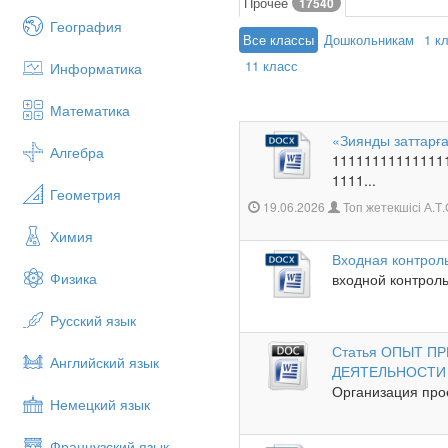
Прочее
17540
География
Все классы
Дошкольникам
1 к
11 класс
Информатика
Математика
«Зиянды заттарғ
Алгебра
11111111111111
1111...
Геометрия
19.06.2026
Топ жетекшісі А.
Химия
Входная контроль
Физика
входной контроль
Русский язык
Статья ОПЫТ 
Английский язык
ДЕЯТЕЛЬНОСТИ
Организация прое
Немецкий язык
Французский язык