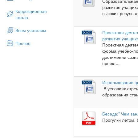
Образовательная
развития учащих
Коррекционная
высоких результа
школа
Всем учителям
Проектная деятел
развития учащих
Прочее
Проектная деятел
форма учебно-по
достижении созн
проект...
Использование ц
В условиях стре
образования стан
Беседа:" Чем зан
Прогулки летом. 