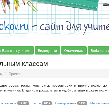
okov.ru
- сайт для учит
е Ваш сайт учителя
Видеоуроки
Олимпиады
Вебинары 
альным классам
сы
Прочее
атно уроки, тесты, конспекты, презентации и прочие полезные
ля и ученика. В данном разделе вы в удобном виде можете полу
резентации
Тесты
Планирование
Мероприяти
17180
2837
6450