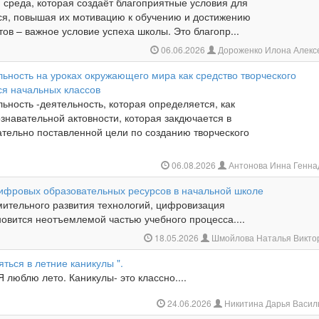
 среда, которая создаёт благоприятные условия для
ся, повышая их мотивацию к обучению и достижению
тов – важное условие успеха школы. Это благопр...
06.06.2026
Дороженко Илона Алекс
ьность на уроках окружающего мира как средство творческого
ся начальных классов
ьность -деятельность, которая определяется, как
знавательной актовности, которая закдючается в
ательно поставленной цели по созданию творческого
06.08.2026
Антонова Инна Генна
ифровых образовательных ресурсов в начальной школе
мительного развития технологий, цифровизация
овится неотъемлемой частью учебного процесса....
18.05.2026
Шмойлова Наталья Викто
яться в летние каникулы ".
Я люблю лето. Каникулы- это классно....
24.06.2026
Никитина Дарья Васил