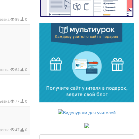
геевна
89
0
новна
64
0
ьевна
77
0
довна
47
0