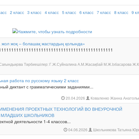
ласс
2 класс
3 класс
4 класс
5 класс
6 класс
7 класс
8 класс
9 к
а жол жоқ – болашақ жастардың қолында»
1111111111111111111111111111111111111111111111
Т.Сағындықова Тәрбиешілер: Г.Ж.Суйналина А.М.Жасақбай М.Ж.Ізбасарова Ж.
ная работа по русскому языку 2 класс
ный диктант с грамматическими заданиями...
20.04.2026
Коваленко Жанна Анатоль
ПРИМЕНЕНИЯ ПРОЕКТНЫХ ТЕХНОЛОГИЙ ВО ВНЕУРОЧНОЙ
 МЛАДШИХ ШКОЛЬНИКОВ
ктной деятельности 1-4 классов...
04.06.2026
Школьникова Татьяна Юр