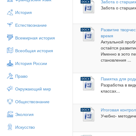
Забота о старши
Забота о старш
История
Естествознание
Развитие творче
время
Всемирная история
Актуальной проб
остаётся развит
Всеобщая история
Именно в эото п
становления ...
История России
Право
Памятка для род
Разработка в вид
Окружающий мир
классах...
Обществознание
Итоговая контрол
Экология
Учебно- методиче
Искусство