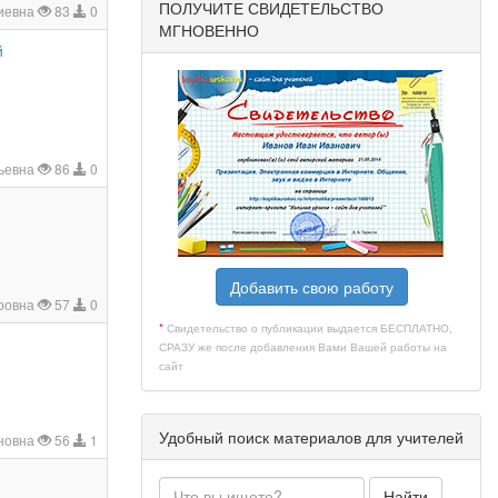
ПОЛУЧИТЕ СВИДЕТЕЛЬСТВО
иевна
83
0
МГНОВЕННО
й
ьевна
86
0
Добавить свою работу
ровна
57
0
*
Свидетельство о публикации выдается БЕСПЛАТНО,
СРАЗУ же после добавления Вами Вашей работы на
сайт
Удобный поиск материалов для учителей
новна
56
1
Найти