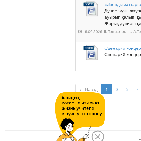
«Зиянды заттарғ
Дүние жүзін жау
ауырып қалып, қы
Жарық дүниені қи
19.06.2026
Топ жетекшісі А.
Сценарий концер
Сценарий концерт
← Назад
1
2
3
4