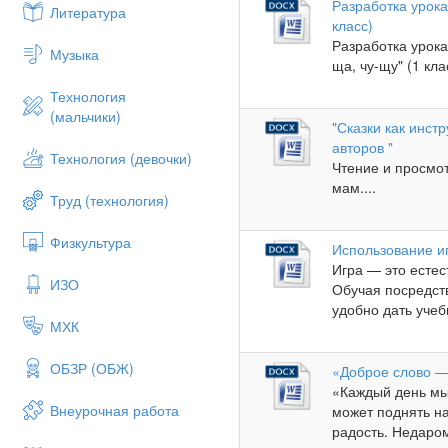
Разработка урока
Литература
класс)
Разработка урока
Музыка
ща, чу-щу" (1 клас
Технология
(мальчики)
"Сказки как инст
авторов "
Технология (девочки)
Чтение и просмот
мам....
Труд (технология)
Физкультура
Использование иг
Игра — это есте
ИЗО
Обучая посредств
удобно дать учеб
МХК
ОБЗР (ОБЖ)
«Доброе слово —
«Каждый день мы
Внеурочная работа
может поднять на
радость. Недаром 