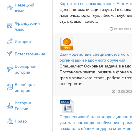
Картотека вязаных картинок. Автомат
Немецкий
Цель: автоматизация звука Л в слова
язык
лампочка,лодка, лук, яблоко, клубник
стул, факел, само...
Французский
язык
22.03.202
История
Естествознание
Взаимодействие специалистов логоп
организации надомного обучения.
Специалист Основная задача в над
Всемирная
Постановка звуков, развитие фонемат
история
грамматического строя, работа с гл
альтернатив...
Всеобщая
история
13.05.20
История
России
Перспективный план коррекционно-
Право
учителя-логопеда по обучению грам
возраста с общим недоразвитием ре