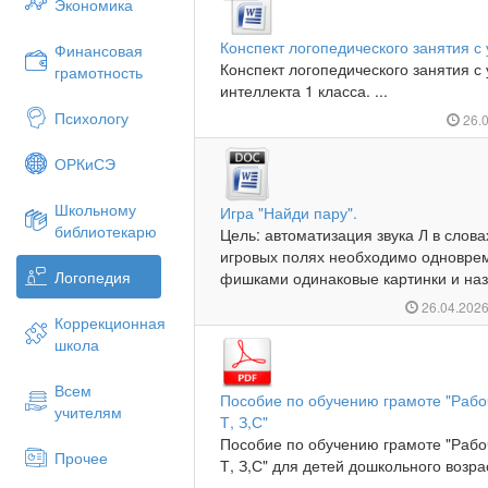
Экономика
Конспект логопедического занятия с 
Финансовая
Конспект логопедического занятия 
грамотность
интеллекта 1 класса. ...
Психологу
26.
ОРКиСЭ
Школьному
Игра "Найди пару".
библиотекарю
Цель: автоматизация звука Л в слова
игровых полях необходимо одноврем
Логопедия
фишками одинаковые картинки и назв
26.04.202
Коррекционная
школа
Всем
Пособие по обучению грамоте "Рабоч
учителям
Т, З,С"
Пособие по обучению грамоте "Рабоч
Прочее
Т, З,С" для детей дошкольного возраст