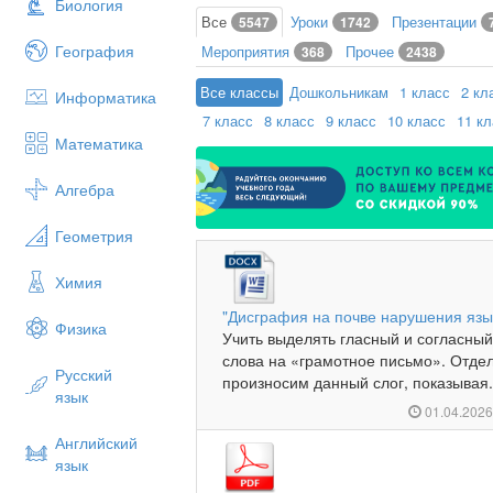
Биология
Все
Уроки
Презентации
5547
1742
География
Мероприятия
Прочее
368
2438
Все классы
Дошкольникам
1 класс
2 кл
Информатика
7 класс
8 класс
9 класс
10 класс
11 к
Математика
Алгебра
Геометрия
Химия
"Дисграфия на почве нарушения язык
Физика
Учить выделять гласный и согласный
слова на «грамотное письмо». Отдел
Русский
произносим данный слог, показывая.
язык
01.04.202
Английский
язык