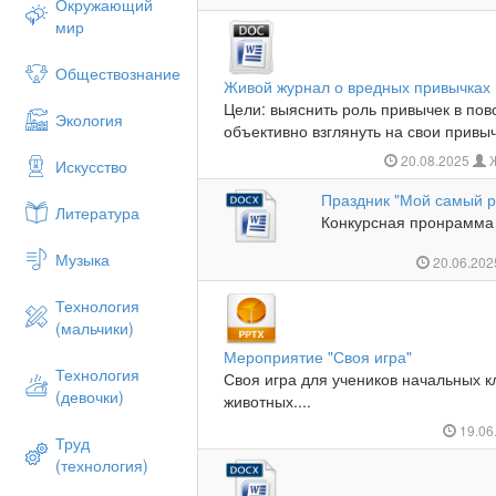
Окружающий
мир
Обществознание
Живой журнал о вредных привычках
Цели: выяснить роль привычек в пов
Экология
объективно взглянуть на свои привыч
20.08.2025
Ж
Искусство
Праздник "Мой самый р
Литература
Конкурсная пронрамма 
Музыка
20.06.20
Технология
(мальчики)
Мероприятие "Своя игра"
Технология
Своя игра для учеников начальных к
(девочки)
животных....
19.06
Труд
(технология)