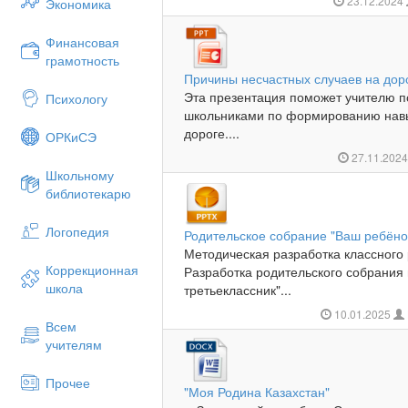
23.12.2024
Экономика
Финансовая
грамотность
Причины несчастных случаев на дор
Эта презентация поможет учителю 
Психологу
школьниками по формированию навы
дороге....
ОРКиСЭ
27.11.202
Школьному
библиотекарю
Логопедия
Родительское собрание "Ваш ребёно
Методическая разработка классного 
Коррекционная
Разработка родительского собрания
школа
третьеклассник"...
10.01.2025
Всем
учителям
Прочее
"Моя Родина Казахстан"