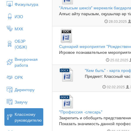
Физкультура
"Алғысым шексіз" мерекелік бағдарл
Алғыс айту парызым, оқушылар әр тіл
ИЗО
28.03.2025
МХК
ОБЗР
Сценарий мероприятия "Рождествен
(ОБЖ)
Игровое познавательное мероприятие
Внеурочная
25.02.2025
работа
"Кем быть" - карта про
Предмет: Классный час
ОРК
02.02.2025
Директору
Завучу
"Профессия -слесарь"
Классному
Закрепить и обобщить представлени
руководителю
Показать значимость данной професс