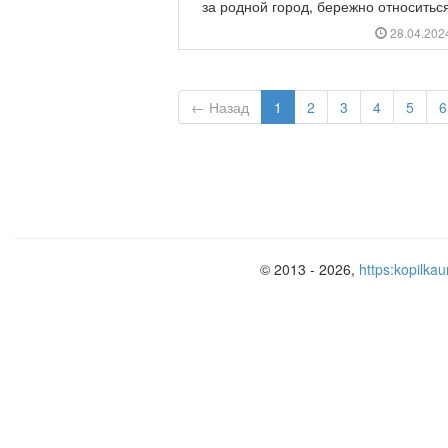
за родной город, бережно относиться 
28.04.20
← Назад
1
2
3
4
5
6
© 2013 - 2026,
https:kopilkau