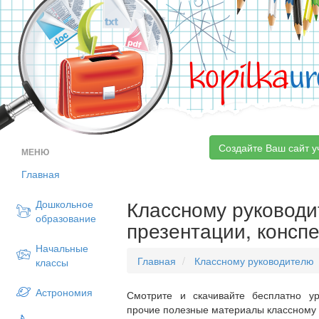
kopilka
ur
Создайте Ваш сайт у
МЕНЮ
Главная
Классному руководит
Дошкольное
образование
презентации, конспе
Начальные
Главная
Классному руководителю
классы
Астрономия
Смотрите и скачивайте бесплатно ур
прочие полезные материалы классному 