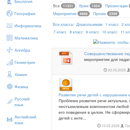
Биология
Все
Уроки
Презентации
11331
1354
География
Мероприятия
Прочее
4988
2399
Все классы
Дошкольникам
1 класс
2 кл
Информатика
7 класс
8 класс
9 класс
10 класс
11 к
Математика
Алгебра
Совершенствование пед
мероприятие для педаго
Геометрия
23.03.2026
Химия
Физика
Развитие речи детей с нарушением 
Русский
Проблема развития речи актуальна, 
язык
неотъемлемым компонентом любой 
его поведения в целом. Не сформир
Английский
детей с инте...
язык
10.02.2026
Пус