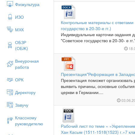
Физкультура
ИЗО
Контрольные материалы с ответами к
государство в 20-30-е гг.)
МХК
Индивидуальные карточки-задания дл
"Советское государство в 20-30- е гг."
ОБЗР
(ОБЖ)
18.
Внеурочная
работа
Презентация"Реформация в Западно
ОРК
Презентация поможет организовать р
выявить причины, основные события
Директору
церкви в Германии....
03.06.2
Завучу
Классному
руководителю
Рабочий лист по теме « «Укрепление 
Хан Касым (1511-1518(1523) г.»7 кл