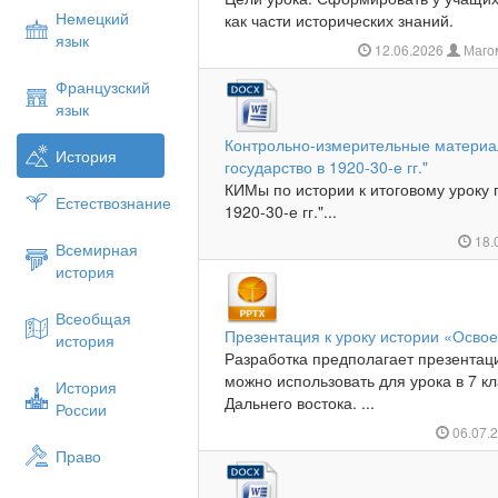
Немецкий
как части исторических знаний.
язык
12.06.2026
Маго
Французский
язык
Контрольно-измерительные материал
История
государство в 1920-30-е гг."
КИМы по истории к итоговому уроку 
Естествознание
1920-30-е гг."...
18.
Всемирная
история
Всеобщая
Презентация к уроку истории «Осво
история
Разработка предполагает презентац
можно использовать для урока в 7 к
История
Дальнего востока. ...
России
06.07.
Право