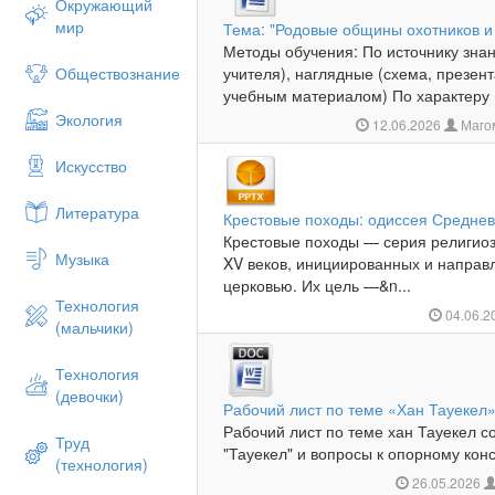
Окружающий
мир
Тема: "Родовые общины охотников и
Методы обучения: По источнику зна
Обществознание
учителя), наглядные (схема, презент
учебным материалом) По характеру п
Экология
12.06.2026
Маго
Искусство
Литература
Крестовые походы: одиссея Среднев
Крестовые походы — серия религиоз
Музыка
XV веков, инициированных и направ
церковью. Их цель —&n...
Технология
04.06.2
(мальчики)
Технология
(девочки)
Рабочий лист по теме «Хан Тауекел»
Рабочий лист по теме хан Тауекел с
Труд
"Тауекел" и вопросы к опорному конс
(технология)
26.05.2026