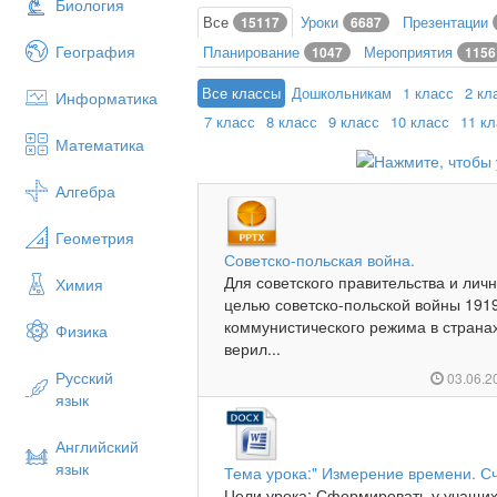
Биология
Все
Уроки
Презентации
15117
6687
География
Планирование
Мероприятия
1047
1156
Все классы
Дошкольникам
1 класс
2 кл
Информатика
7 класс
8 класс
9 класс
10 класс
11 к
Математика
Алгебра
Геометрия
Советско-польская война.
Для советского правительства и лич
Химия
целью советско-польской войны 1919
коммунистического режима в страна
Физика
верил...
Русский
03.06.2
язык
Английский
язык
Тема урока:" Измерение времени. Сч
Цели урока: Сформировать у учащих