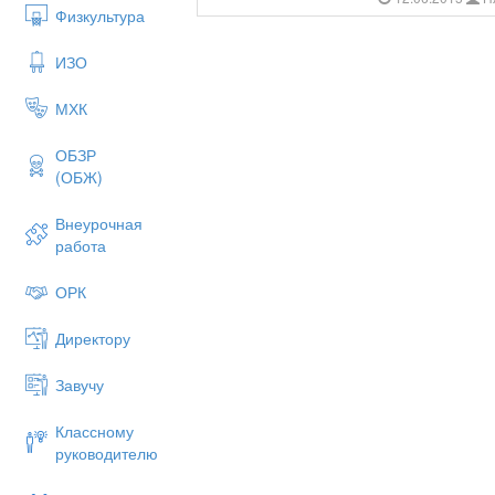
Физкультура
ИЗО
МХК
ОБЗР
(ОБЖ)
Внеурочная
работа
ОРК
Директору
Завучу
Классному
руководителю