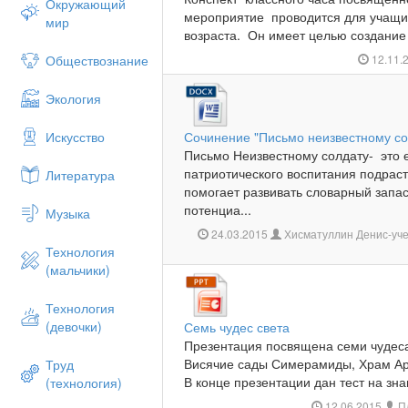
Окружающий
мероприятие проводится для учащ
мир
возраста. Он имеет целью создание
Обществознание
12.11.
Экология
Искусство
Сочинение "Письмо неизвестному со
Письмо Неизвестному солдату- это 
патриотического воспитания подрас
Литература
помогает развивать словарный запас
потенциа...
Музыка
24.03.2015
Хисматуллин Денис-учен
Технология
(мальчики)
Технология
(девочки)
Семь чудес света
Презентация посвящена семи чудеса
Висячие сады Симерамиды, Храм Арт
Труд
В конце презентации дан тест на зна
(технология)
12.06.2015
Пл