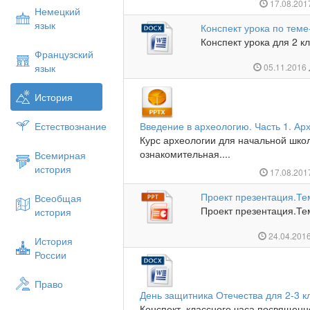
17.08.20
Немецкий
язык
Конспект урока по теме
Конспект урока для 2 кла
Французский
язык
05.11.2016
История
Естествознание
Введение в археологию. Часть 1. Арх
Курс археологии для начальной школ
ознакомительная....
Всемирная
история
17.08.20
Проект презентация.Те
Всеобщая
Проект презентация.Тем
история
24.04.201
История
России
Право
День защитника Отечества для 2-3 к
Конспект классного часа посвященн