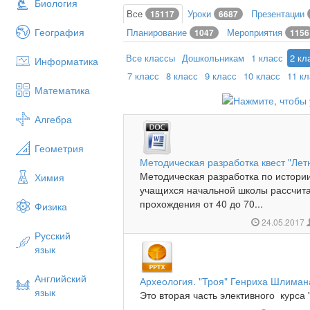
Биология
Все
Уроки
Презентации
15117
6687
География
Планирование
Мероприятия
1047
1156
Все классы
Дошкольникам
1 класс
2 кл
Информатика
7 класс
8 класс
9 класс
10 класс
11 к
Математика
Алгебра
Геометрия
Методическая разработка квест "Лет
Методическая разработка по истории
Химия
учащихся начальной школы рассчитан
прохождения от 40 до 70...
Физика
24.05.2017
Русский
язык
Английский
Археология. "Троя" Генриха Шлиман
язык
Это вторая часть элективного курса 