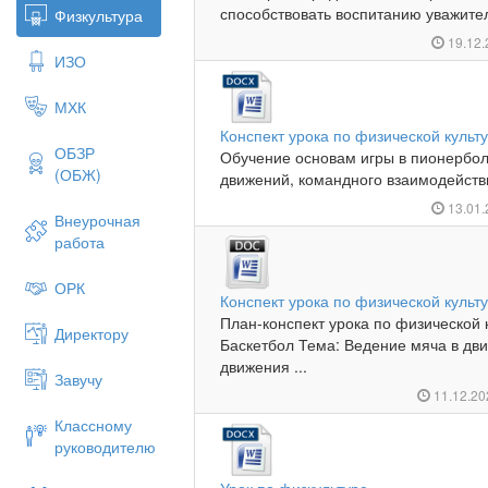
способствовать воспитанию уважител
Физкультура
19.12
ИЗО
МХК
Конспект урока по физической культу
ОБЗР
Обучение основам игры в пионербол
(ОБЖ)
движений, командного взаимодействи
13.01
Внеурочная
работа
ОРК
Конспект урока по физической культу
План-конспект урока по физической к
Директору
Баскетбол Тема: Ведение мяча в дв
движения ...
Завучу
11.12.2
Классному
руководителю