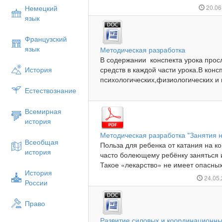
Немецкий
20.06
язык
Французский
язык
Методическая разработка
В содержании конспекта урока про
История
средств в каждой части урока.В кон
психологических,физиологических и 
Естествознание
Всемирная
история
Методическая разработка "Занятия н
Всеобщая
Польза для ребенка от катания на к
история
часто болеющему ребёнку заняться 
Такое «лекарство» не имеет опасных
История
24.05
России
Право
Развитие силовых и координационны