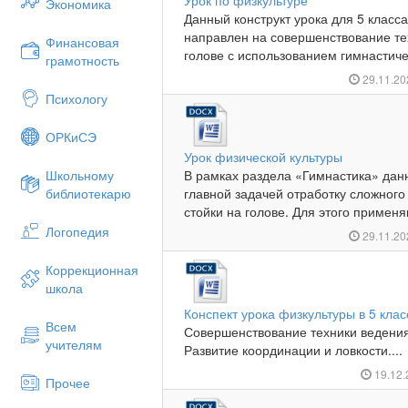
Урок по физкультуре
Экономика
Данный конструкт урока для 5 класс
направлен на совершенствование те
Финансовая
голове с использованием гимнастичес
грамотность
29.11.2
Психологу
ОРКиСЭ
Урок физической культуры
Школьному
В рамках раздела «Гимнастика» данн
библиотекарю
главной задачей отработку сложног
стойки на голове. Для этого примен
Логопедия
29.11.2
Коррекционная
школа
Конспект урока физкультуры в 5 клас
Всем
Совершенствование техники ведения
учителям
Развитие координации и ловкости....
19.12
Прочее