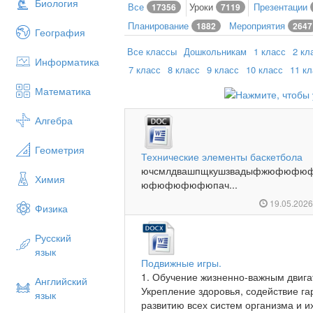
Биология
Все
Уроки
Презентации
17356
7119
Планирование
Мероприятия
1882
2647
География
Все классы
Дошкольникам
1 класс
2 кл
Информатика
7 класс
8 класс
9 класс
10 класс
11 к
Математика
Алгебра
Геометрия
Технические элементы баскетбола
ючсмлдвашпщкушзвадыфжюфю
Химия
юфюфюфюфюпач...
19.05.202
Физика
Русский
язык
Подвижные игры.
1. Обучение жизненно-важным двига
Английский
Укрепление здоровья, содействие г
язык
развитию всех систем организма и их