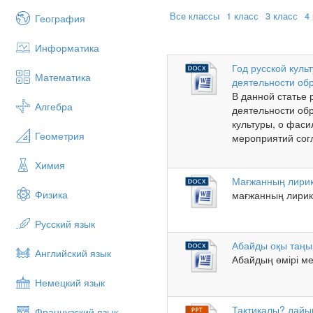
Все классы
1 класс
3 класс
4
География
Информатика
Год русской кул
Математика
деятельности обр
В данной статье
Алгебра
деятельности обр
культуры, о фас
Геометрия
мероприятий согл
Химия
Мағжанның лирик
Физика
мағжанның лирика
Русский язык
Абайды оқы таңы
Английский язык
Абайдың өмірі ме
Немецкий язык
Тактикалы? дай
Французский язык