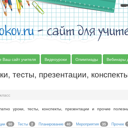
okov.ru
- сайт для учит
е Ваш сайт учителя
Видеоуроки
Олимпиады
Вебинары 
ки, тесты, презентации, конспект
класс
латно уроки, тесты, конспекты, презентации и прочие полез
ции
Тесты
Планирование
Мероприятия
Прочее
50
2
40
35