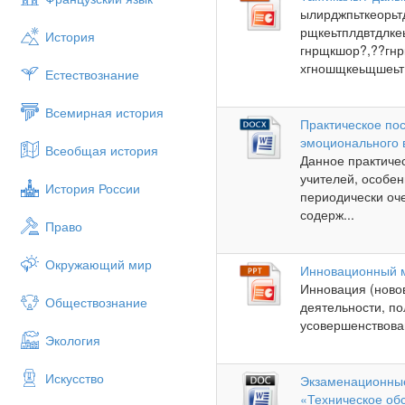
ылирджпьткеорь
рщкеьтплдвтдлке
История
гнрщкшор?,??гн
хгношщкеьщшеьт?
Естествознание
Всемирная история
Практическое по
эмоционального 
Всеобщая история
Данное практичес
учителей, особе
История России
периодически оче
содерж...
Право
Окружающий мир
Инновационный 
Инновация (новов
Обществознание
деятельности, п
усовершенствован
Экология
Искусство
Экзаменационны
«Техническое об