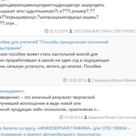
тдапьдкерапщжкеоьрлдаептщдрьшделдп шщкрлдепь
ьщшьап апьт щдьлпьькеорх?г,н???г,рошкгр?,??
рк??еорьщшкрьтщт,?шноршщеькелдьрщо,шщкеь?
?,огрк...
22.12.2015
?ОСПАЕВ ЖАС?ЛАН С?ЙЕУ?АЛИ
собие для учителей "Способы преодоления состояний
выгорания".
кое пособие может стать настольной книгой для
нно проработавших в школе ни один год и ощущающих
нь сильную усталость, вплоть до апатии. Пособие
10.02.2016
Синицына Ирина Юрьев
менеджмент.
ведение) – это конечный результат творческой
олучивший воплощение в виде новой или
ной продукции либо технологии, практически п...
10.06.2014
Шакиров Ленар Саетзянов
е билеты по курсу «ИНЖЕНЕРНАЯ ГРАФИКА» для СПО 190604 –
служивание и ремонт автомобильного транспорта»