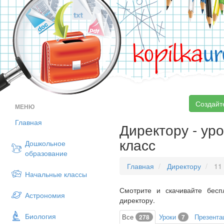
kopilka
ur
Создайт
МЕНЮ
Главная
Директору - уро
класс
Дошкольное
образование
Главная
Директору
11 
Начальные классы
Смотрите и скачивайте бесп
Астрономия
директору.
Биология
Все
Уроки
Презента
278
7