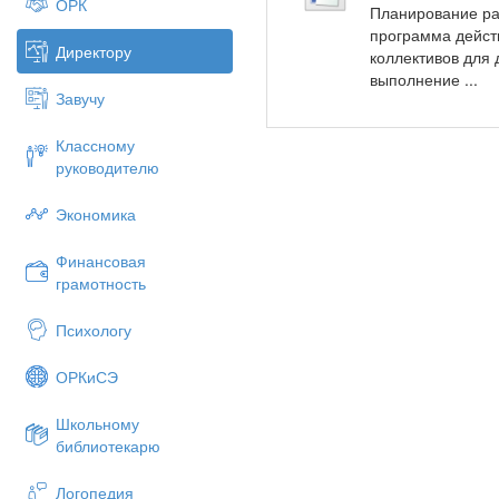
ОРК
Планирование ра
программа действ
Директору
коллективов для
выполнение ...
Завучу
Классному
руководителю
Экономика
Финансовая
грамотность
Психологу
ОРКиСЭ
Школьному
библиотекарю
Логопедия