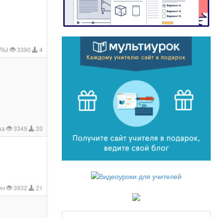
?ЛЫ
3390
4
на
3349
20
ич
3932
21