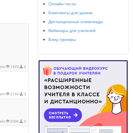
Онлайн-тесты
Комплекты для уроков
Дистанционные олимпиады
Вебинары для учителей
Блиц турниры
ична
1933
2
вич
2194
3
вич
2396
2