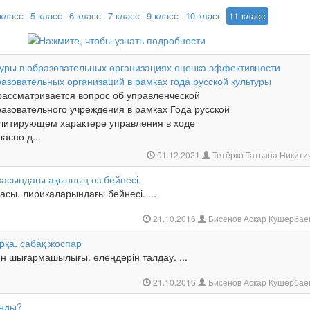
 класс
5 класс
6 класс
7 класс
9 класс
10 класс
11 класс
ьтуры в образовательных организациях оценка эффективности
азовательных организаций в рамках года русской культуры
 рассматривается вопрос об управленческой
азовательного учреждения в рамках Года русской
илитирующем характере управления в ходе
асно д...
01.12.2021
Тетёрко Татьяна Никит
асындағы ақынның өз бейнесі.
сы. лирикаларындағы бейнесі. ...
21.10.2016
Бисенов Аскар Кушербае
рқа. сабақ жоспар
н шығармашылығы. өлеңдерін талдау. ...
21.10.2016
Бисенов Аскар Кушербае
ынды?