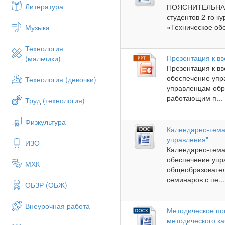
Литература
ПОЯСНИТЕЛЬНА
студентов 2-го 
«Техническое обс
Музыка
Технология
Презентация к в
(мальчики)
Презентация к в
обеспечение упр
Технология (девочки)
управленцам обр
работающим п...
Труд (технология)
Физкультура
Календарно-тема
управления"
ИЗО
Календарно-тема
обеспечение упр
МХК
общеобразовател
семинаров с пе...
ОБЗР (ОБЖ)
Внеурочная работа
Методическое по
методического ка