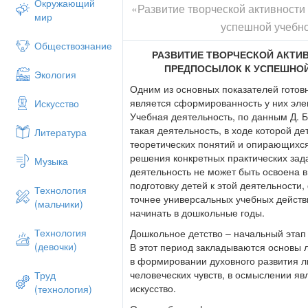
Окружающий
«Развитие творческой активности
ребенок проявляет инициативу, с
мир
деятельности (познавательная, тв
успешной учебно
ребенок способен договариваться,
Обществознание
людей; старается самостоятельно
РАЗВИТИЕ ТВОРЧЕСКОЙ АКТИ
ребенок обладает развитым вооб
ПРЕДПОСЫЛОК К УСПЕШНОЙ
Экология
правилам и нормам;
Одним из основных показателей готов
ребенок способен к волевым усил
является сформированность у них эле
Искусство
нормам и правилам поведения в р
Учебная деятельность, по данным Д. Б.
ребенок проявляет любознательно
такая деятельность, в ходе которой д
Литература
себе, окружающем мире.
теоретических понятий и опирающихс
Продуктами опыта работы выступают:
решения конкретных практических зад
Музыка
деятельность не может быть освоена 
направление работы психологич
подготовку детей к этой деятельности
(дошкольное отделение «Колибри»
Технология
точнее универсальных учебных действ
методические разработки по разви
(мальчики)
начинать в дошкольные годы.
основы предпосылок успешной уч
Технология
Дошкольное детство – начальный этап
Представленный опыт работы пред
(девочки)
В этот период закладываются основы 
совещании, на базе дошкольного отделе
в формировании духовного развития л
на методическом объединении педагог
человеческих чувств, в осмыслении яв
Труд
Из хотя из того, что приоритетным нап
искусство.
(технология)
художественно-эстетическое развитие, я