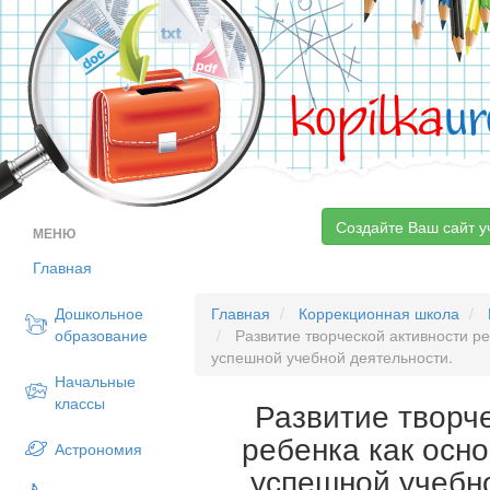
kopilka
ur
Создайте Ваш сайт у
МЕНЮ
Главная
Дошкольное
Главная
Коррекционная школа
образование
Развитие творческой активности ре
успешной учебной деятельности.
Начальные
классы
Развитие творч
ребенка как осн
Астрономия
успешной учебн