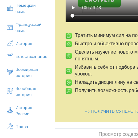
основы предпосылок к успешной учебно
Немецкий
Задачи: рассмотреть основные пути разв
язык
выявить специфику использования метод
формирования предпосылок универсаль
Французский
экспериментально исследовать влияние
язык
развития личности детей дошкольного в
Тратить минимум сил на по
Быстро и объективно пров
История
Для проведения намеченного плана ра
педагогические условия для успешного
Сделать изучение нового 
деятельности через, а именно:
Естествознание
понятным.
разнообразие и вариативность раб
Избавить себя от подбора 
Всемирная
учет индивидуальных и возрастны
уроков.
история
бережное отношение к процессу и 
Наладить дисциплину на св
организация предметно-развиваю
Всеобщая
создание мотивационной предпосы
Получить возможность рабо
история
комфортный психологический кли
Разработанная система работы опираетс
История
=> ПОЛУЧИТЬ СУПЕРСП
научности; принцип систематичности; п
России
доступности; принцип наглядности; при
индивидуального подхода.
Право
Ожидаемые результаты:
Просмотр содер