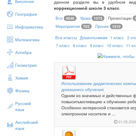
Биология
данном разделе вы в удобном ви
коррекционной школе 3 класс
.
География
Все
Уроки
Презентации
4546
1073
Мероприятия
Прочее
Информатика
702
1510
Все классы
Дошкольникам
1 класс
2 кл
Математика
7 класс
8 класс
9 класс
10 класс
11 к
Алгебра
Геометрия
Химия
Использование дидактических компь
домашнего обучения
Физика
Одним из значимых и действенных 
повыситьмотивацию к обучению ребе
Русский
Особенно интересной становится игр
язык
электронном носителе и ...
Английский
21.05.20
язык