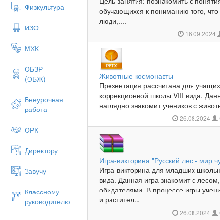
Цель занятия: познакомить с поняти
Физкультура
обучающихся к пониманию того, что 
люди,....
ИЗО
16.09.2024
МХК
ОБЗР
Животные-космонавты
(ОБЖ)
Презентация рассчитана для учащих
коррекционной школы VIII вида. Дан
Внеурочная
наглядно знакомит учеников с живот
работа
26.08.2024
ОРК
Директору
Игра-викторина "Русский лес - мир ч
Игра-викторина для младших школьн
Завучу
вида. Данная игра знакомит с лесом
обидателями. В процессе игры учен
Классному
и растител...
руководителю
26.08.2024