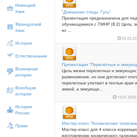
Немецкий
язык
"Домашние птицы. Гусь"
Презентация предназначена для пед
Французский
обучающимися с ТМНР (8.2) Цель: з
язык
их ...
22.03.2
История
Естествознание
Презентация "Перелётные и зимующ
Всемирная
Цель жизни перелетных и зимующих
история
размножение, но они достигают этог
перелетные улетают в теплые края и
Всеобщая
зимой, а зимующи...
история
13.01.202
История
России
Мастер-класс "Космические талисман
Право
Мастер-класс для 4 класса коррекци
изготовлению космического талисма