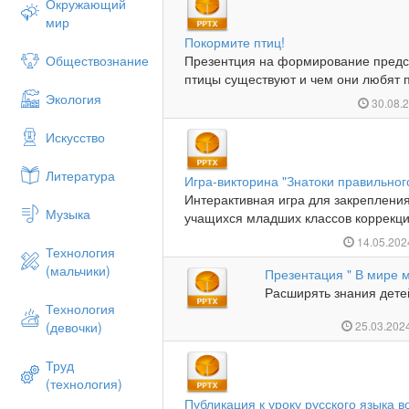
Окружающий
мир
Покормите птиц!
Обществознание
Презентция на формирование предс
птицы существуют и чем они любят пи
Экология
30.08.
Искусство
Литература
Игра-викторина "Знатоки правильног
Интерактивная игра для закреплени
Музыка
учащихся младших классов коррекцио
14.05.20
Технология
(мальчики)
Презентация " В мире м
Расширять знания детей
Технология
(девочки)
25.03.202
Труд
(технология)
Публикация к уроку русского языка в