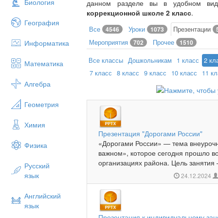
Биология
данном разделе вы в удобном ви
коррекционной школе 2 класс
.
География
Все
Уроки
Презентации
4546
1073
Мероприятия
Прочее
Информатика
702
1510
Все классы
Дошкольникам
1 класс
2 кл
Математика
7 класс
8 класс
9 класс
10 класс
11 к
Алгебра
Геометрия
Химия
Презентация "Дорогами России"
«Дорогами России» — тема внеурочн
Физика
важном», которое сегодня прошло в
организациях района. Цель заняти
Русский
язык
24.12.2024
Английский
язык
Презентация к индивидуальному заня