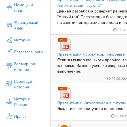
Немецкий
Автоматизация звука С"
язык
Данная разработка содержит речево
"Новый год" Презентация была подг
Французский
на занятии интерактивного пола и ин
язык
27.12
История
Естествознание
Презентация к уроку мир природы и
Если ты выполняешь эти правила, тв
Всемирная
здоровья. Важное условие здоровь
история
выполнение...
23.09.20
Всеобщая
история
История
Презентация "Экологические ситуац
России
Экологические ситуации преставлены
Право
30.08.