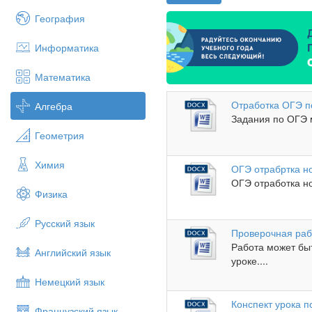
География
Информатика
Математика
Отработка ОГЭ п
Алгебра
Задания по ОГЭ 
Геометрия
Химия
ОГЭ отрабртка н
ОГЭ отработка но
Физика
Русский язык
Проверочная раб
Работа может бы
Английский язык
уроке....
Немецкий язык
Конспект урока п
Французский язык