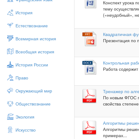
Конспект урока п
тему осуществля
История
(«неудобный», не
Естествознание
Квадратичная фу
Всемирная история
Презентация по п
Всеобщая история
Контрольная раб
История России
Работа содержит 
Право
Окружающий мир
Тренажер по алге
По новым ФГОС п
свойства степене
Обществознание
Экология
Алгоритмы решен
Алгоритмы решен
Искусство
примерах...