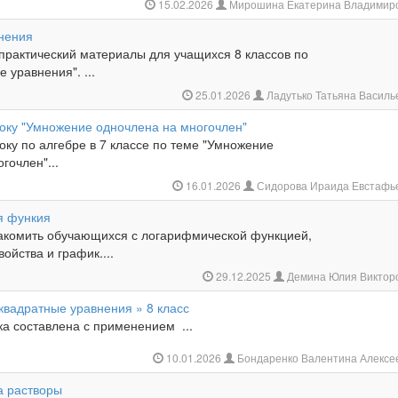
15.02.2026
Мирошина Екатерина Владимир
нения
 практический материалы для учащихся 8 классов по
 уравнения". ...
25.01.2026
Ладутько Татьяна Васил
року "Умножение одночлена на многочлен"
оку по алгебре в 7 классе по теме "Умножение
гочлен"...
16.01.2026
Сидорова Ираида Евстафь
я функия
накомить обучающихся с логарифмической функцией,
ойства и график....
29.12.2025
Демина Юлия Виктор
квадратные уравнения » 8 класс
ка составлена с применением ...
10.01.2026
Бондаренко Валентина Алексе
а растворы