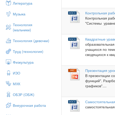
Литература
Контрольная раб
Музыка
Контрольная раб
"Системы уравнен
Технология
(мальчики)
Квадратные урав
Технология (девочки)
образовательная 
учащихся по тем
Труд (технология)
сводящихся к ква
Физкультура
Презентация урок
ИЗО
В презентации со
функций". Разрбо
МХК
графиков"....
ОБЗР (ОБЖ)
Самостоятельная
Внеурочная работа
самостоятельная 