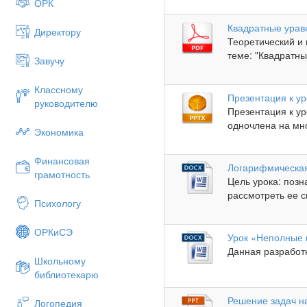
ОРК
Квадратные урав
Директору
Теоретический и
теме: "Квадратные
Завучу
Классному
Презентация к у
руководителю
Презентация к ур
одночлена на мно
Экономика
Финансовая
Логарифмическа
грамотность
Цель урока: поз
рассмотреть ее св
Психологу
ОРКиСЭ
Урок «Неполные 
Данная разработ
Школьному
библиотекарю
Решение задач н
Логопедия