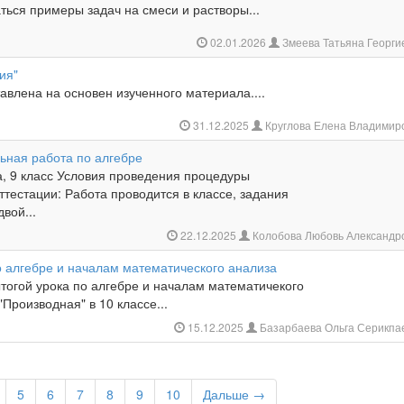
ться примеры задач на смеси и растворы...
02.01.2026
Змеева Татьяна Георг
ия"
авлена на основен изученного материала....
31.12.2025
Круглова Елена Владимир
ьная работа по алгебре
а, 9 класс Условия проведения процедуры
тестации: Работа проводится в классе, задания
вой...
22.12.2025
Колобова Любовь Александр
о алгебре и началам математического анализа
тогой урока по алгебре и началам математичекого
"Производная" в 10 классе...
15.12.2025
Базарбаева Ольга Серикпа
5
6
7
8
9
10
Дальше →