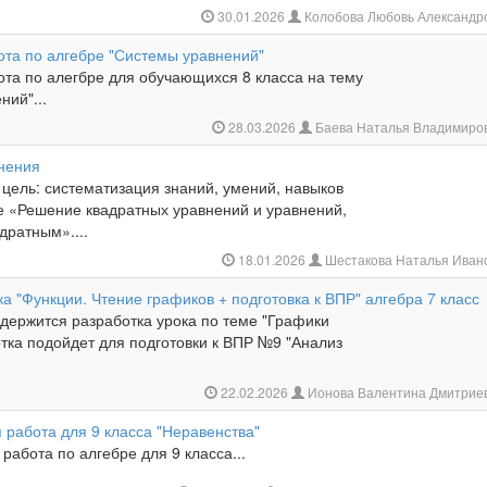
30.01.2026
Колобова Любовь Александр
ота по алгебре "Системы уравнений"
ота по алегбре для обучающихся 8 класса на тему
ий"...
28.03.2026
Баева Наталья Владимиро
нения
цель: систематизация знаний, умений, навыков
е «Решение квадратных уравнений и уравнений,
дратным»....
18.01.2026
Шестакова Наталья Иван
а "Функции. Чтение графиков + подготовка к ВПР" алгебра 7 класс
держится разработка урока по теме "Графики
тка подойдет для подготовки к ВПР №9 "Анализ
22.02.2026
Ионова Валентина Дмитрие
 работа для 9 класса "Неравенства"
работа по алгебре для 9 класса...