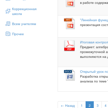
в работе содержа
Коррекционная
школа
"Линейная функц
Всем учителям
презентация сост
Прочее
Итоговая контрол
Предмет: алгебр
промежуточной ат
выполняются на д
Открытый урок п
Разработка откры
анализа по теме 
← Назад
1
2
3
4