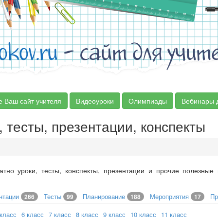
okov.ru
- сайт для учит
е Ваш сайт учителя
Видеоуроки
Олимпиады
Вебинары 
, тесты, презентации, конспекты
атно уроки, тесты, конспекты, презентации и прочие полезные
нтации
Тесты
Планирование
Мероприятия
Пр
266
99
188
17
 класс
6 класс
7 класс
8 класс
9 класс
10 класс
11 класс