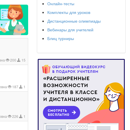
Онлайн-тесты
Комплекты для уроков
Дистанционные олимпиады
Вебинары для учителей
Блиц турниры
вна
200
15
еевна
187
1
овна
226
1