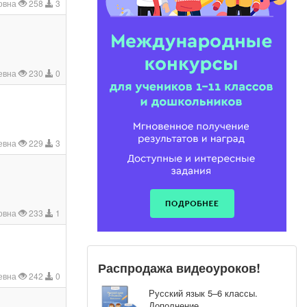
овна
258
3
ьевна
230
0
евна
229
3
овна
233
1
Распродажа видеоуроков!
евна
242
0
Русский язык 5–6 классы.
Дополнение