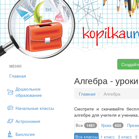
kopilka
ur
Создайт
МЕНЮ
Главная
Алгебра - уроки
Дошкольное
Главная
Алгебра
образование
Начальные классы
Смотрите и скачивайте беспл
алгебре для учителя и ученика.
Астрономия
Все
Уроки
Презе
1461
655
Биология
Все классы
1 класс
3 класс
5