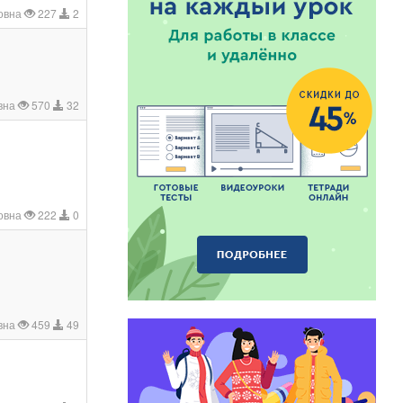
овна
227
2
вна
570
32
овна
222
0
вна
459
49