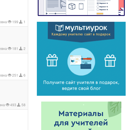
овна
199
1
евна
181
2
евна
251
6
вна
493
58