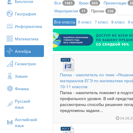
Биология
Все
Уроки
Презентации
1461
655
2
Мероприятия
Прочее
17
236
География
Все классы
6 класс
7 класс
8 класс
9 
Информатика
Математика
Алгебра
Геометрия
Папка - накопитель по теме «Решен
Химия
материалов ЕГЭ по математике про
10-11 классов
Физика
Папка - накопитель поможет в подго
профильного уровня. В ней предста
Русский
рассмотрены способы решения лога
язык
предложены задани...
04.06.
Английский
язык