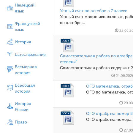
Немецкий
Устный счет по алгебре в 7 классе
язык
Устный счет можно использоват, ра
по алгебре...
Французский
язык
22.06.2
История
Естествознание
Самостоятельная работа по алгебре в
степени"
Всемирная
Самостоятельная работа содержит 2 
история
21.06.20
Всеобщая
ОГЭ математика, отрабо
история
ОГЭ по математике, отр
29.0
История
России
ОГЭ отрабртка номер 8
ОГЭ отработка номера 8
Право
27.0