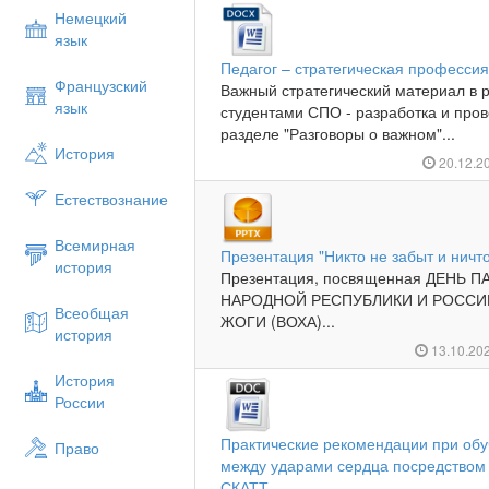
Немецкий
язык
Педагог – стратегическая професси
Французский
Важный стратегический материал в 
язык
студентами СПО - разработка и про
разделе "Разговоры о важном"...
История
20.12.2
Естествознание
Всемирная
Презентация "Никто не забыт и ничт
история
Презентация, посвященная ДЕНЬ
НАРОДНОЙ РЕСПУБЛИКИ И РОССИ
Всеобщая
ЖОГИ (ВОХА)...
история
13.10.20
История
России
Практические рекомендации при обу
Право
между ударами сердца посредством 
СКАТТ