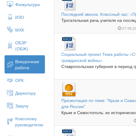
Физкультура
Последний звонок. Классный час: «
ИЗО
Трогательная речь учителя на послед
07.06.2
МХК
ОБЗР
(ОБЖ)
Социальный проект Тема работы «Ст
гражданской войны»
Внеурочная
Ставропольская губерния в период г
работа
ОРК
Директору
Презентация по теме: "Крым и Севас
Завучу
для России"
Крым и Севостополь: их историческо
Классному
руководителю