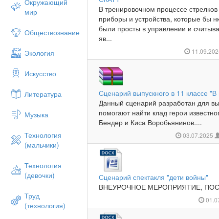
Окружающий
В тренировочном процессе стрелков
мир
приборы и устройства, которые бы н
были просты в управлении и считы
Обществознание
яв...
11.09.20
Экология
Искусство
Сценарий выпускного в 11 классе "В
Литература
Данный сценарий разработан для вы
помогают найти клад герои известно
Музыка
Бендер и Киса Воробьянинов....
Технология
03.07.2025
(мальчики)
Технология
(девочки)
Сценарий спектакля "дети войны"
ВНЕУРОЧНОЕ МЕРОПРИЯТИЕ, ПОС
Труд
01.0
(технология)