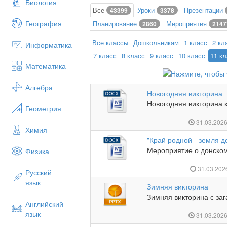
Биология
Все
Уроки
Презентации
43399
3378
География
Планирование
Мероприятия
2860
2147
Все классы
Дошкольникам
1 класс
2 кл
Информатика
7 класс
8 класс
9 класс
10 класс
11 к
Математика
Алгебра
Новогодняя викторина
Новогодняя викторина к
Геометрия
31.03.202
Химия
"Край родной - земля д
Мероприятие о донском
Физика
31.03.20
Русский
язык
Зимняя викторина
Зимняя викторина с заг
Английский
язык
31.03.202