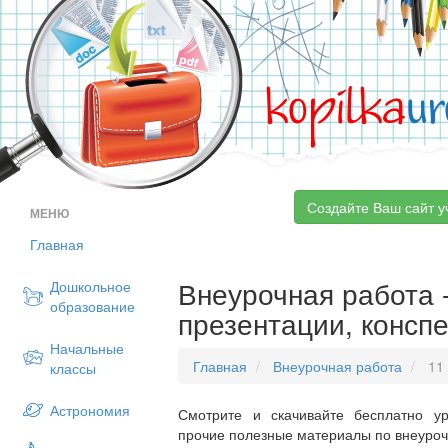
kopilka
ur
Создайте Ваш сайт у
МЕНЮ
Главная
Внеурочная работа -
Дошкольное
образование
презентации, конспе
Начальные
Главная
Внеурочная работа
11 
классы
Астрономия
Смотрите и скачивайте бесплатно ур
прочие полезные материалы по внеурочн