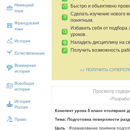
Немецкий
Быстро и объективно пров
язык
Сделать изучение нового 
понятным.
Французский
Избавить себя от подбора 
язык
уроков.
История
Наладить дисциплину на св
Получить возможность рабо
Естествознание
Всемирная
=> ПОЛУЧИТЬ СУПЕРСП
история
Всеобщая
история
Просмотр содер
«Разрабо
История
России
Конспект урока 5 класс столярное 
Тема:
Подготовка поверхности разд
Право
Цель
: Формирование приёмов подгото