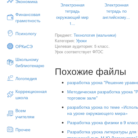
Экономика
Электронная
Электронная
ответственность за результаты учебног
тетрадь
тетрадь по
Финансовая
проявлять интерес к творческому труду
окружающий мир
английскому...
грамотность
1...
Предметные:
Психологу
Предмет:
Технология (мальчики)
умение составлять план работы над и
Категория:
Уроки
знание правил техники безопасности
Целевая аудитория: 5 класс.
ОРКиСЭ
Урок соответствует ФГОС
владение технологическим приемом "
Школьному
библиотекарю
Похожие файлы
Логопедия
этап урока
содержание
разработка урока "Решение уравн
Коррекционная
Методическая разработка урока "
1
Организационный
Приветствие
школа
торговом зале"
этап
положитель
разработка урока по теме «Испо
эмоциональ
Всем
на уроке окружающего мира»
настроя. Уч
учителям
проверяет г
Разработка урока физики в 9 клас
детей к урок
Прочее
Разработка урока литературы для
творческий путь М.Ю.Лермонтова"