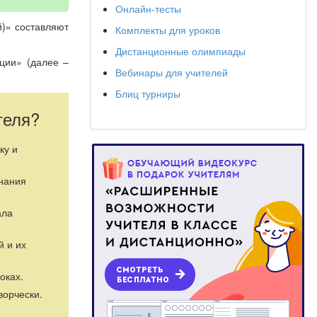
Онлайн-тесты
)» составляют
Комплекты для уроков
Дистанционные олимпиады
ции» (далее –
Вебинары для учителей
Блиц турниры
 Федерации» (в
теля?
г. № 1897 «Об
разования» (в
ку и
знания
)» составляют
ала
ции» (далее –
й и их
 Федерации» (в
оках.
ворчески.
г. № 1897 «Об