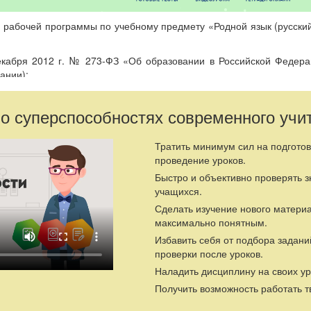
 рабочей программы по учебному предмету «Родной язык (русский
екабря 2012 г. № 273-ФЗ «Об образовании в Российской Федера
ании);
 от 25 октября 1991 г. № 1807-1 «О языках народов Российской
 № 185-ФЗ);
 о суперспособностях современного учи
зования и науки Российской Федерации от 17 декабря 2010 
сударственного образовательного стандарта основного общего об
Тратить минимум сил на подготов
России от 31 декабря 2015 г. № 1577).
проведение уроков.
Быстро и объективно проверять 
 данной рабочей программы (17 часов) на учебный год.
учащихся.
 рабочей программы по учебному предмету «Родной язык (русский
Сделать изучение нового матери
максимально понятным.
екабря 2012 г. № 273-ФЗ «Об образовании в Российской Федера
Избавить себя от подбора задани
ании);
проверки после уроков.
 от 25 октября 1991 г. № 1807-1 «О языках народов Российской
Наладить дисциплину на своих ур
 № 185-ФЗ);
Получить возможность работать т
зования и науки Российской Федерации от 17 декабря 2010 