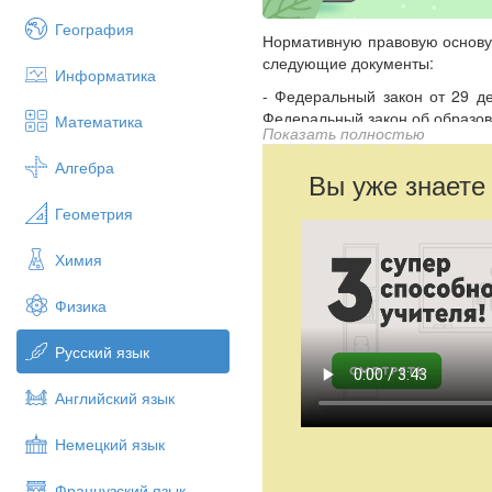
География
Нормативную правовую основу
следующие документы:
Информатика
- Федеральный закон от 29 д
Федеральный закон об образов
Математика
Показать полностью
- Закон Российской Федерации
Алгебра
редакции Федерального закона
Вы уже знаете
- приказ Министерства обра
Геометрия
утверждении федерального го
редакции приказа Минобрнауки 
Химия
Минимальный объем реализации
Физика
Нормативную правовую основу
следующие документы:
Русский язык
- Федеральный закон от 29 д
Федеральный закон об образов
Английский язык
- Закон Российской Федерации
Немецкий язык
редакции Федерального закона
- приказ Министерства обра
Французский язык