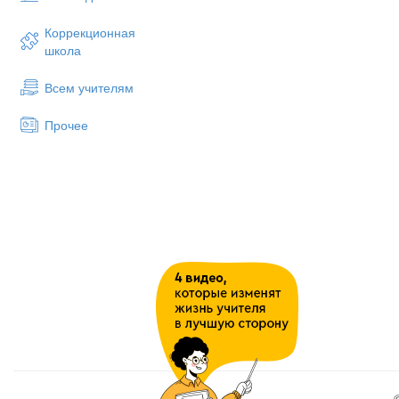
Личностные результаты:
Коррекционная
школа
-
представление о русском я
национального своеобразия р
Всем учителям
языку, а через него – к родн
Прочее
- осознание роли русского р
роли русского родного языка
исторического развития язы
выразительности русского ро
- представление о речево
анализировать и оценивать н
- увеличение продуктивного
языковых и речевых средств 
Метапредметные результат
- совершенствование комму
русским литературным языко