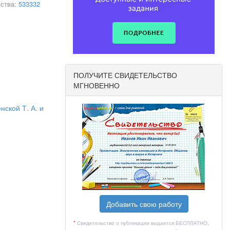
ьства:
533332
(русский)»
и» (далее –
ПОЛУЧИТЕ СВИДЕТЕЛЬСТВО
МГНОВЕННО
 Федерации»
нской Т. А. и
№ 1897 «Об
бразования»
Добавить свою работу
*
Свидетельство о публикации выдается БЕСПЛАТНО,