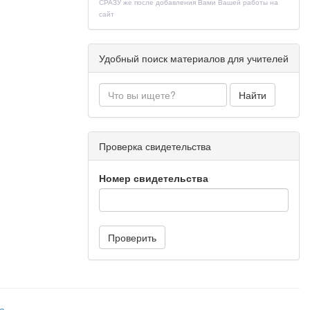
СРАЗУ же после добавления Вами Вашей работы на
сайт
; осознание
Удобный поиск материалов для учителей
 к русскому
ного языка;
Найти
, осознание
взаимосвязи
 богатства,
Проверка свидетельства
пособность
зывания;
Номер свидетельства
спользуемых
Проверить
е владение
 словарного
а