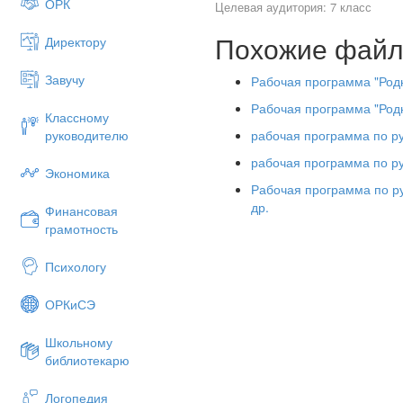
ОРК
Целевая аудитория: 7 класс
Похожие фай
Директору
Завучу
Рабочая программа "Родн
Нормативную правовую осн
составляют следующие докум
Рабочая программа "Родн
Классному
- Федеральный закон от 29 д
рабочая программа по ру
руководителю
Федеральный закон об образ
рабочая программа по ру
Экономика
- Закон Российской Федераци
Рабочая программа по рус
(в редакции Федерального за
др.
Финансовая
- приказ Министерства обра
грамотность
утверждении федерального г
(в редакции приказа Минобрна
Психологу
Минимальный объем реализац
ОРКиСЭ
Раздел 1
Школьному
библиотекарю
Логопедия