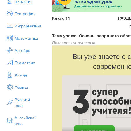
Биология
География
Класс 11
РАЗДЕ
Информатика
ГЛАВ
Тема урока: Основы здорового обра
Математика
Показать полностью
Правила личной гиг
Алгебра
Цели урока:
1. Формирование знаний у
Вы уже знаете о 
Жизни.
Геометрия
современно
2. Способствовать развитию инт
Химия
3. Способствовать воспитанию ст
Физика
образа жизни.
Оборудование:
выставка специальной 
Русский
язык
Ход урока:
I
Организационный момент (проверка
Английский
II
Актуализация опорных знаний
язык