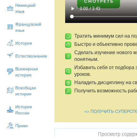
Совокупность каких гигиенических
Немецкий
укреплению здоровья человека?
язык
Что вы знаете о личной гигиене?
Французский
III
Формирование новых знаний 
язык
ПЛАН
Тратить минимум сил на по
История
Быстро и объективно пров
Правила личной гигиены
Сделать изучение нового 
Сочетание умственного и физичес
Естествознание
понятным.
Физкультура и закаливание
Рациональное питание
Избавить себя от подбора 
Всемирная
Чередование труда и отдыха
уроков.
история
Сон
Наладить дисциплину на св
Основные требования по уходу за
Всеобщая
Получить возможность рабо
история
Кожей
Волосами
История
Одеждой
=> ПОЛУЧИТЬ СУПЕРСП
России
Обувью
Методы очищения организма.
Право
IV
Закрепление новой темы в форме
Просмотр содер