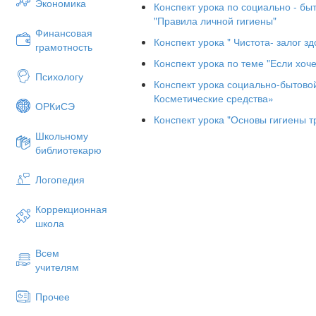
Экономика
Конспект урока по социально - бы
Чередование труда и отдыха
"Правила личной гигиены"
Сон
Финансовая
Конспект урока " Чистота- залог зд
грамотность
Основные требования по уходу за
Конспект урока по теме "Если хоч
Кожей
Психологу
Конспект урока социально-бытово
Волосами
Косметические средства»
ОРКиСЭ
Одеждой
Конспект урока "Основы гигиены т
Обувью
Школьному
библиотекарю
Методы очищения организма.
IV
Закрепление новой темы в форм
Логопедия
Значение соблюдения правил ли
Коррекционная
образа жизни
школа
Личная гигиена
Всем
Система очищения.
учителям
V
Итог урока
VI
Дом. Задание:
п. 1.1 стр 8-12
Прочее