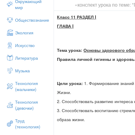
Окружающий
«конспект урока по теме: 
Значение соблюдения правил личн
мир
жизни
Класс 11
РАЗДЕЛ
I
Личная гигиена
Обществознание
ГЛАВА
I
Система очищения.
Экология
V
Итог урока
Искусство
VI
Дом. Задание:
п. 1.1 стр 8-12
Тема урока:
Основы здорового обр
Литература
Правила личной гигиены и здоровь
Музыка
Цели урока:
1. Формирование знаний 
Технология
(мальчики)
Жизни.
2. Способствовать развитию интереса 
Технология
(девочки)
3. Способствовать воспитанию стремл
образа жизни.
Труд
(технология)