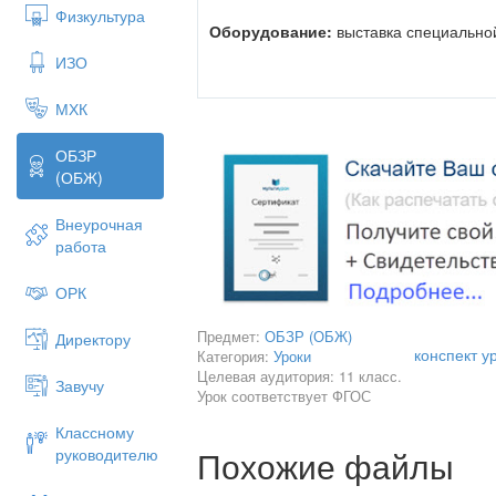
Физкультура
Оборудование:
выставка специальной
ИЗО
МХК
Ход урока:
I
Организационный момент (провер
ОБЗР
(ОБЖ)
II
Актуализация опорных знаний
Совокупность каких гигиеническ
Внеурочная
укреплению здоровья человека?
работа
Что вы знаете о личной гигиене?
ОРК
III
Формирование новых знаний по т
Предмет:
ОБЗР (ОБЖ)
Директору
ПЛАН
конспект у
Категория:
Уроки
Правила личной гигиены
Целевая аудитория: 11 класс.
Завучу
Урок соответствует ФГОС
Сочетание умственного и физиче
Классному
Физкультура и закаливание
Похожие файлы
руководителю
Рациональное питание