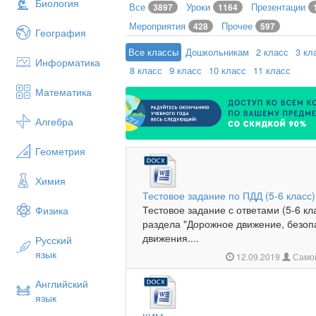
Биология
Все
Уроки
Презентации
3897
1164
Мероприятия
Прочее
428
597
География
Все классы
Дошкольникам
2 класс
3 кл
Информатика
8 класс
9 класс
10 класс
11 класс
Математика
Алгебра
Геометрия
Химия
Тестовое задание по ПДД (5-6 класс)
Тестовое задание с ответами (5-6 к
Физика
раздела "Дорожное движение, безоп
движения....
Русский
язык
12.09.2019
Самой
Английский
язык