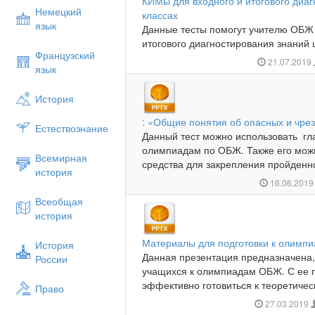
КИМы для входного и итогового диа
Немецкий
классах
язык
Данные тесты помогут учителю ОБЖ 
итогового диагностирования знаний 
Французский
21.07.2019
язык
История
: «Общие понятия об опасных и чре
Естествознание
Данный тест можно использовать гл
олимпиадам по ОБЖ. Также его можн
Всемирная
средства для закрепления пройденн
история
16.06.201
Всеобщая
история
Материалы для подготовки к олимп
История
Данная презентация предназначена,
России
учащихся к олимпиадам ОБЖ. С ее
эффективно готовиться к теоретичес
Право
27.03.2019