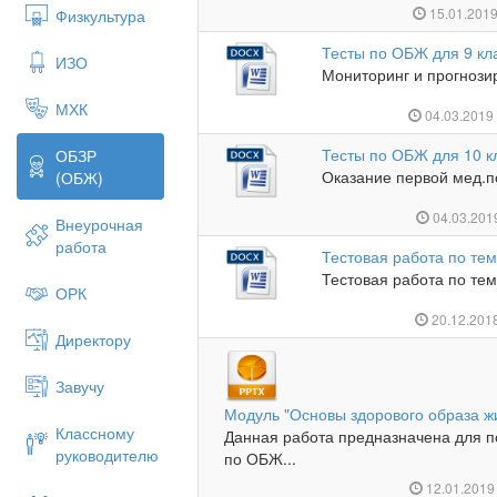
15.01.201
Физкультура
Тесты по ОБЖ для 9 кл
ИЗО
Мониторинг и прогнози
МХК
04.03.201
Тесты по ОБЖ для 10 к
ОБЗР
Оказание первой мед.п
(ОБЖ)
04.03.20
Внеурочная
работа
Тестовая работа по тем
Тестовая работа по теме
ОРК
20.12.201
Директору
Завучу
Модуль "Основы здорового образа ж
Классному
Данная работа предназначена для п
руководителю
по ОБЖ...
12.01.201