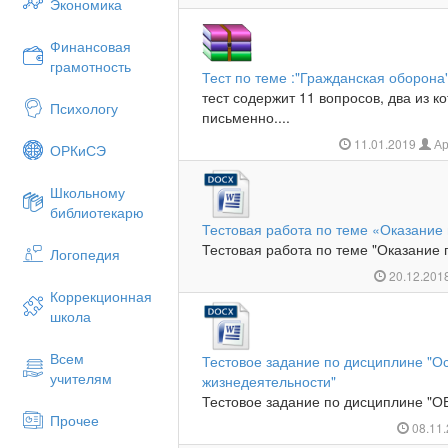
Экономика
Финансовая
грамотность
Тест по теме :"Гражданская оборона
тест содержит 11 вопросов, два из к
Психологу
письменно....
11.01.2019
Ар
ОРКиСЭ
Школьному
библиотекарю
Тестовая работа по теме «Оказани
Тестовая работа по теме "Оказание 
Логопедия
20.12.201
Коррекционная
школа
Всем
Тестовое задание по дисциплине "О
учителям
жизнедеятельности"
Тестовое задание по дисциплине "ОБ
Прочее
08.11