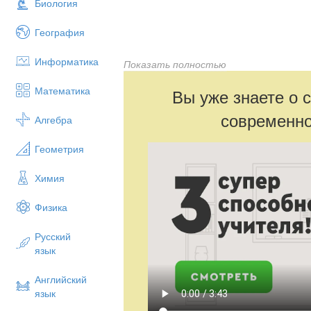
Биология
И.М.
учитель началь
География
Информатика
г. Н
Показать полностью
Математика
Вы уже знаете о 
А.С.Пушкин в литературе.
современно
Алгебра
Урок по литературному чтению в 3-м к
Геометрия
Использование в структуре урока раб
Химия
формами обучения помогает большему 
включится в учебный
Физика
процесс, проявить коммуникативные и 
организация
Русский
занятия направлена на достижение не т
язык
метапред-
Английский
метных результатов обучения. Посредс
язык
парах и