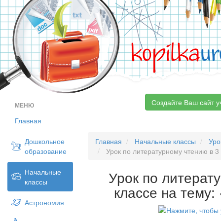
kopilka
ur
Создайте Ваш сайт у
МЕНЮ
Главная
Дошкольное
Главная
Начальные классы
Уро
образование
Урок по литературному чтению в 3 
Начальные
Урок по литерат
классы
классе на тему:
Астрономия