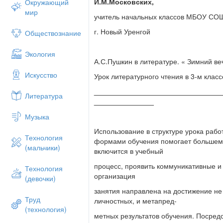
- личностные:
формирование у детей м
И.М.Московских,
Окружающий
мир
- метапредметные:
учитель начальных классов МБОУ С
-
познавательные:
развитие у детей у
г. Новый Уренгой
Обществознание
способами поиска
Экология
информации ( учебник, справочник- сл
А.С.Пушкин в литературе. « Зимний ве
-
коммуникативные –
формирование у
Искусство
Урок литературного чтения в 3-м класс
- навыков сотрудничества со сверстни
________________________________
Литература
- умений: выявлять истину в дискуссии
_______________
сотрудничать
Музыка
В совместном решении проблемы; отст
Использование в структуре урока рабо
правила
Технология
формами обучения помогает большем
(мальчики)
речевого этикета; принимать точку зр
включится в учебный
-
предметные:
процесс, проявить коммуникативные и
Технология
организация
(девочки)
- формирование у обучающихся правил
занятия направлена на достижение не
- расширение знаний детей о творчест
Труд
личностных, и метапред-
(технология)
- развитие у школьников устной речи, 
метных результатов обучения. Посред
произведени -