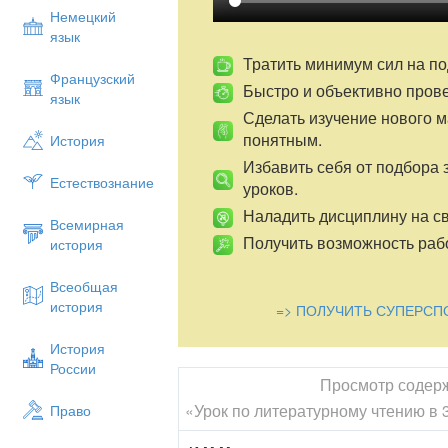
группах на уроках литературного чтения
Немецкий
произведений фор-
язык
мировать у них коммуникативные и рег
Тратить минимум сил на по
Французский
действия.
Быстро и объективно пров
язык
Тип урока:
изучение нового материала.
Сделать изучение нового 
понятным.
История
Литература:
Избавить себя от подбора 
- Климанова Л.Ф. Литературное чтение. 
Естествознание
уроков.
«Просвещение»,2013(сис-
Наладить дисциплину на св
тема УМК «Перспектива»)
Всемирная
Получить возможность рабо
история
- Литвинская И.Г. Использование метод
Коллективный
Всеобщая
способ обучения. 1995.№1
история
=> ПОЛУЧИТЬ СУПЕРСП
Цели урока:
История
- познакомить обучающихся с красотой 
России
Просмотр содер
- помочь почувствовать состояние души 
«Урок по литературному чтению в 3
Право
Задачи урока: