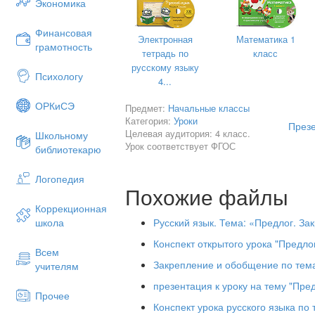
Экономика
Финансовая
Электронная
Математика 1
грамотность
тетрадь по
класс
русскому языку
Психологу
4...
ОРКиСЭ
Предмет:
Начальные классы
Категория:
Уроки
Презе
Целевая аудитория: 4 класс.
Школьному
Урок соответствует ФГОС
библиотекарю
Логопедия
Похожие файлы
Коррекционная
Русский язык. Тема: «Предлог. За
школа
Конспект открытого урока "Предлог
Всем
Закрепление и обобщение по тем
учителям
презентация к уроку на тему "Пре
Прочее
Конспект урока русского языка по