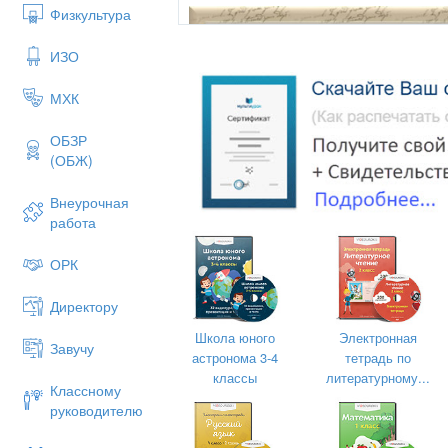
Физкультура
ИЗО
МХК
ОБЗР
(ОБЖ)
Внеурочная
работа
ОРК
Директору
Школа юного
Электронная
Завучу
астронома 3-4
тетрадь по
классы
литературному...
Классному
Вот уже
звенит
звонок,
Начинается 
руководителю
ль готово поглядим,
Ноги правильн
оставьте.