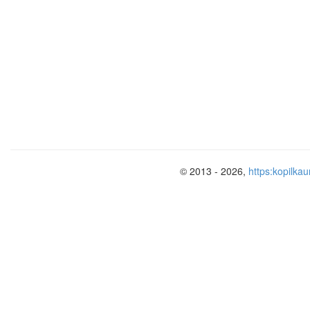
© 2013 - 2026,
https:kopilkau
«Недостаточно получить знания, на