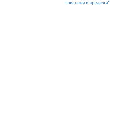
приставки и предлоги"
Внимание, память, сосредоточенно