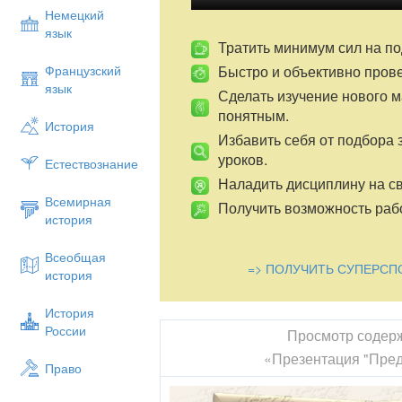
Немецкий
язык
Тратить минимум сил на по
Быстро и объективно пров
Французский
язык
Сделать изучение нового 
понятным.
История
Избавить себя от подбора 
уроков.
Естествознание
Наладить дисциплину на св
Всемирная
Получить возможность рабо
история
Всеобщая
=> ПОЛУЧИТЬ СУПЕРСП
история
История
России
Просмотр содер
«Презентация "Пред
Право