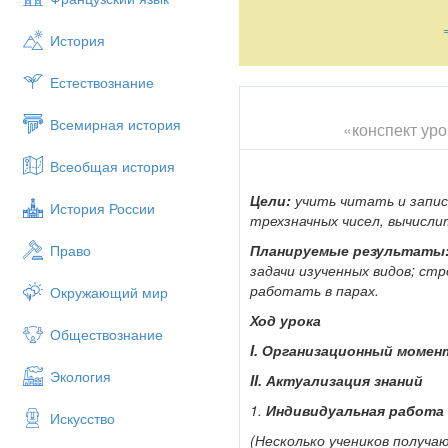
: 2, • 2,: 3: 3,: 2, • 2: 10,: 2,: 5: 3,
3.
Работа
над задачами
История
— Решите задачи.
Естествознание
• Из 12 листов получается одн
Всемирная история
«конспект ур
• На 10 костюмов идет 40 м тк
• Ширина прямоугольника 3 см
Всеобщая история
III
.
Самоопределениекдеятел
Цели:
учить читать и запис
История России
— Как мы получаем каждое сл
трехзначных чисел, вычисли
(Учитель откладывает на третье
Планируемые результаты
Право
задачи изученных видов; ст
- Какое число отложено на сч
работать в парах.
Окружающий мир
(Учитель оставляет отложенну
Ход урока
называют со­ответствующие чис
Обществознание
I
. Организационный момен
- Как изменяется каждое след
Экология
предыдущего.)
II
. Актуализация знаний
(Учащиеся работают с сантиме
1.
Индивидуальная работа
Искусство
- Найдите число 123. Назовит
(Несколько учеников получа