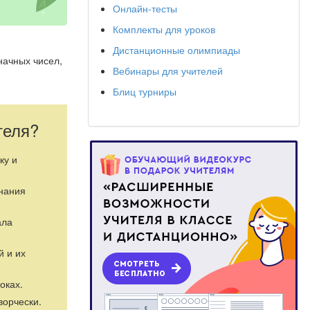
Онлайн-тесты
Комплекты для уроков
Дистанционные олимпиады
значных чисел,
Вебинары для учителей
Блиц турниры
ть задачи
 парах.
теля?
ку и
знания
ала
й и их
оках.
ворчески.