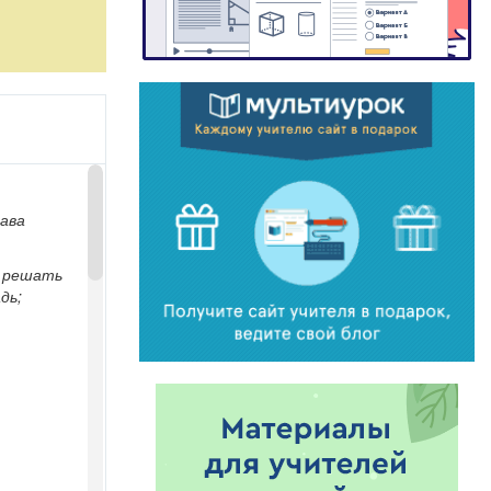
льника.
тава
; решать
дь;
, учащиеся
льше