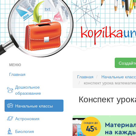
kopilka
ur
Создайт
МЕНЮ
Главная
Главная
Начальные клас
конспект урока математи
Дошкольное
образование
Конспект уро
Начальные классы
Астрономия
Биология