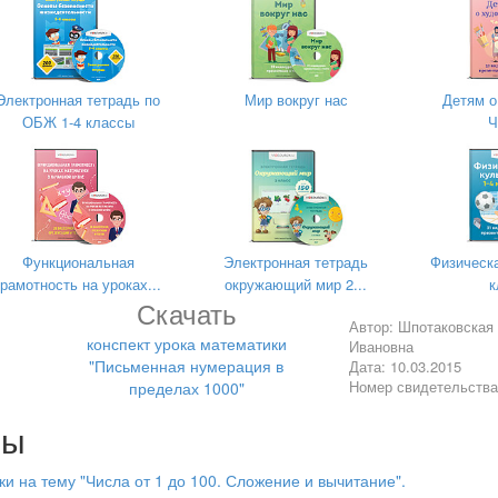
49. Отсчитайте 5 по одному от числа 134. Какое число получило
щиеся задают друг другу по два-три подобных примера.)
сегодня на уроке?
(О том, как получить каждое следующее число
Электронная тетрадь по
Мир вокруг нас
Детям о
ОБЖ 1-4 классы
Ч
Работа по
учебнику
ующее число при счете?
(Приба­вить единицу.)
ние.)
 выполнение. Вариант 1 — первая строка, вариант 2 — вторая
Функциональная
Электронная тетрадь
Физическа
грамотность на уроках...
окружающий мир 2...
к
Скачать
ния площади.
(Квадратный сан­тиметр, квадратный дециметр, 
Автор: Шпотаковская
конспект урока математики
Ивановна
"Письменная нумерация в
Дата: 10.03.2015
метров в 1 дм ?
Номер свидетельств
пределах 1000"
2
етров в 1 м
? (на экране таблица.)
лы
2
2
атериала
1 см
= ЮОмм
2
2
2
2
2
2
2
метров в 4 дм
(400 см
),
в 5 дм
(500см
),
в 4 дм
5 см
(405см
)?
и на тему "Числа от 1 до 100. Сложение и вычитание".