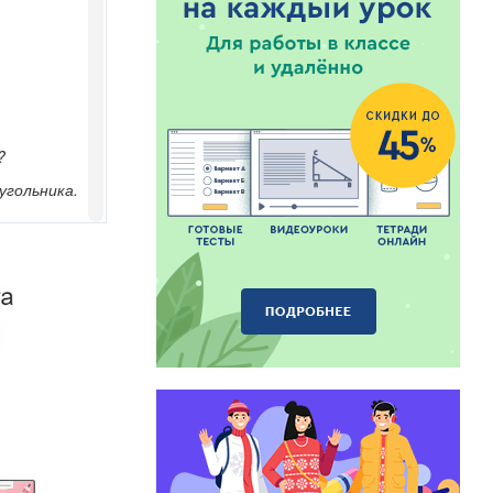
и счете.)
?
угольника.
.
адратный
 единице,
 больше