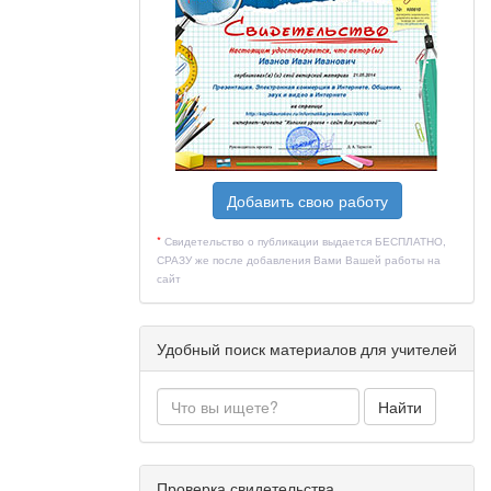
Добавить свою работу
*
Свидетельство о публикации выдается БЕСПЛАТНО,
 остальных,
СРАЗУ же после добавления Вами Вашей работы на
сайт
Удобный поиск материалов для учителей
етрадь для
Найти
Проверка свидетельства