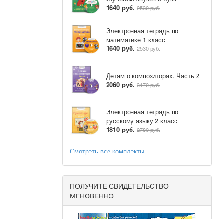
1640 руб.
2530 руб.
Электронная тетрадь по
ик решает
математике 1 класс
1640 руб.
2530 руб.
Детям о композиторах. Часть 2
 второму,
2060 руб.
3170 руб.
Электронная тетрадь по
русскому языку 2 класс
1810 руб.
2780 руб.
адь большего
д - ко
Смотреть все комплекты
ПОЛУЧИТЕ СВИДЕТЕЛЬСТВО
(Площадь
МГНОВЕННО