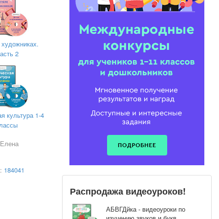
сь?
 при
 художниках.
асть 2
 строка.
я культура 1-4
лассы
квадратный
 Елена
а:
184041
Распродажа видеоуроков!
АБВГДйка - видеоуроки по
изучению звуков и букв