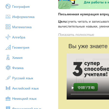
География
Письменная нумерация впре
Информатика
Цели:
учить читать и записыват
вычислитель­ные навыки, умени
Математика
Планируемые результаты:
у
Показать полностью
Алгебра
изученных видов; строить геом
Вы уже знаете
Ходурока
Геометрия
I
.
Организационныймомент
Химия
II
.
Актуализациязнаний
1.
Индивидуальная работа
Физика
(Несколько учеников получают 
Русский язык
— Вставь пропущенные числа.
Английский язык
780 см = П м П см? м 12 см = 
3 м 30 см = П см65 дм 5 см = ?
Немецкий язык
2.
Устный
счет
Игра «Молчанк
Французский язык