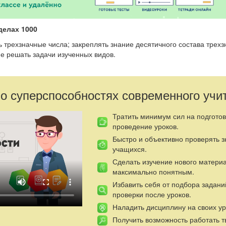
делах
1000
ь трехзначные числа; закреп­лять знание десятичного состава трех
е решать задачи изученных видов.
чащиеся научатся называть и за­писывать трехзначные числа; реша
етрические фигуры и вычислять их периметр и пло­щадь; работать в
 о суперспособностях современного учи
Тратить минимум сил на подготов
проведение уроков.
Быстро и объективно проверять 
учащихся.
карточку с заданием.)
Сделать изучение нового матери
максимально понятным.
Избавить себя от подбора задани
412 см
проверки после уроков.
 см
Наладить дисциплину на своих ур
а»
Получить возможность работать т