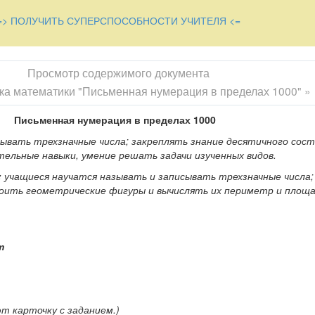
 • 3,: 15
=> ПОЛУЧИТЬ СУПЕРСПОСОБНОСТИ УЧИТЕЛЯ <=
а тетрадь. Сколько тетрадей получится из 40 листов?
Просмотр содержимого документа
ока математики "Письменная нумерация в пределах 1000" »
ани. Сколько метров ткани нужно, чтобы сшить 8 костюмов?
, а длина в 4 раза больше. Найдите периметр и площадь прямоуго
Письменная нумерация в пределах 1000
ьности
ывать трехзначные числа; закреп­лять знание десятичного сос
едующее число при счете?
(При­бавляем единицу.)
тель­ные навыки, умение решать задачи изученных видов.
й нитке счет 1 сотню.)
:
учащиеся научатся называть и за­писывать трехзначные числа
роить геометрические фигуры и вычислять их периметр и пло­ща
етах?
(100.)
ю сотню и начинает откладывать на первой нитке по одной единице
ла.)
т
ующее число при счете?
(Каж­дое следующее число на единицу бо
тровой лентой.)
е предыдущее число, следующее число.
ют карточку с заданием.)