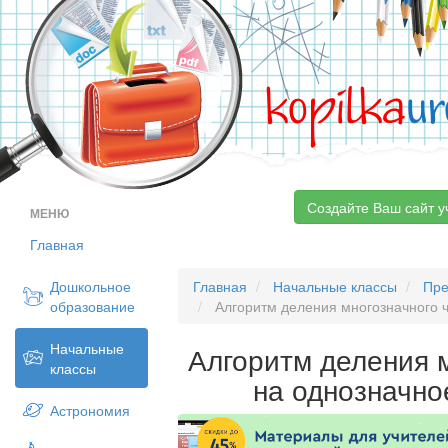
kopilka
ur
Создайте Ваш сайт у
МЕНЮ
Главная
Дошкольное
Главная
Начальные классы
Пре
образование
Алгоритм деления многозначного ч
Начальные
Алгоритм деления 
классы
на однозначно
Астрономия