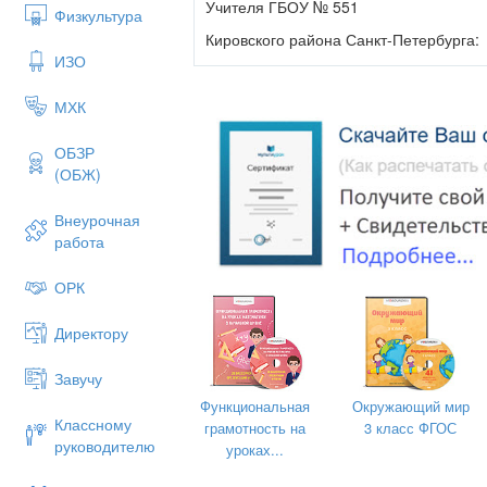
Учителя ГБОУ № 551
Физкультура
Кировского района Санкт-Петербурга:
ИЗО
Филиппова Татьяна Петровна
Хилькевич Ольга Ивановна
МХК
2022
ОБЗР
(ОБЖ)
Внеурочная
работа
ОРК
Директору
Завучу
Функциональная
Окружающий мир
Классному
грамотность на
3 класс ФГОС
руководителю
уроках...
Санкт-Петербургская академия постди