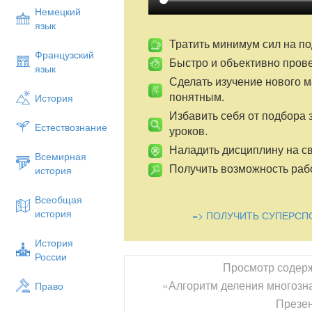
Немецкий
язык
Тратить минимум сил на по
Французский
Быстро и объективно пров
язык
Сделать изучение нового 
понятным.
История
Избавить себя от подбора 
Естествознание
уроков.
Наладить дисциплину на св
Всемирная
Получить возможность рабо
история
Всеобщая
история
=> ПОЛУЧИТЬ СУПЕРСП
История
России
Просмотр содер
«Алгоритм деления многозна
Право
Презе