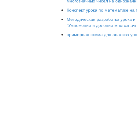
многозначных чисел на однознач
Алгоритм деления:
Конспект урока по математике на
1. Выделяем первое неполное делимо
Методическая разработка урока и
2. Определяем, сколько цифр будет в 
"Умножение и деление многозначны
3. Делим неполное делимое на делите
примерная схема для анализа ур
4. Умножаем делитель на полученное 
5. Находим остаток от деления вычита
6. Сравниваем остаток с делителем.
7. Есть следующее неполное делимое