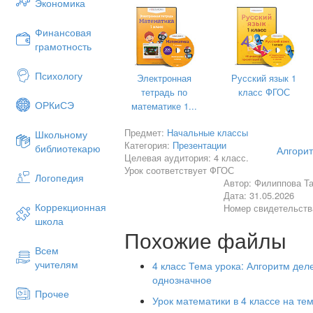
Экономика
образования
Сегодня на уроке мы вспомним алгори
Финансовая
однозначные, будем определять количе
грамотность
решать задачу.
Психологу
Электронная
Русский язык 1
тетрадь по
класс ФГОС
ОРКиСЭ
математике 1...
Предмет:
Начальные классы
Школьному
Категория:
Презентации
библиотекарю
Алгорит
Целевая аудитория: 4 класс.
Урок соответствует ФГОС
Логопедия
Автор: Филиппова Т
Дата: 31.05.2026
Коррекционная
Номер свидетельств
школа
Похожие файлы
Всем
учителям
4 класс Тема урока: Алгоритм дел
однозначное
Санкт-Петербургская академия постди
Прочее
образования
Урок математики в 4 классе на т