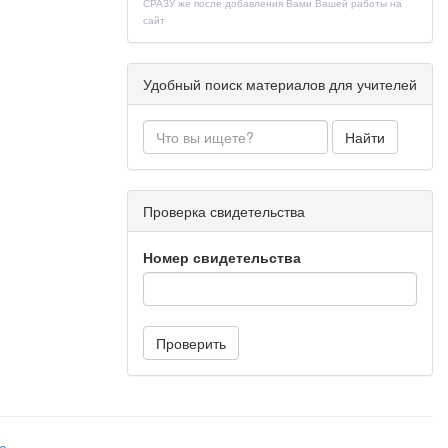
СРАЗУ же после добавления Вами Вашей работы на
площадь
сайт
Удобный поиск материалов для учителей
ков,
Найти
п-
Проверка свидетельства
и п-
Номер свидетельства
Проверить
а