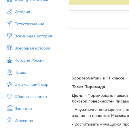
мультимедийный проекто
История
Структура урока
Организационный момен
Естествознание
Проверка домашнего зад
Актуализация опорных з
Всемирная история
Деление на группы
Решение задач в группах
Всеобщая история
Разноуровневая самосто
Подведение итогов урока
История России
Сообщение домашнего з
Рефлексия.
Право
Ход урока
Урок геометрии в 11 классе.
Окружающий мир
Организационный моме
Тема:
Пирамида
Учитель приветствует учащихс
Цели:
- Формировать навыки
Обществознание
урока, классная работа.
боковой поверхностей пирам
Экология
- Ребята, мне хотелось бы на
-
Научиться анализировать, в
учениками, поднимался к храму
знания на практике. Развива
Искусство
своими учениками, Сократ, -улы
-
Воспитывать у учащихся пр
тебя и пойдут вслед за мной». 