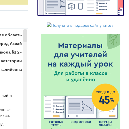
ая область
ород Аксай
школа № 2»
 категории
тгали
й
евна
етрадях дату
лной и
руженный
ченные
ордишься
ихся.
они покинут
у.
ю долину, а я