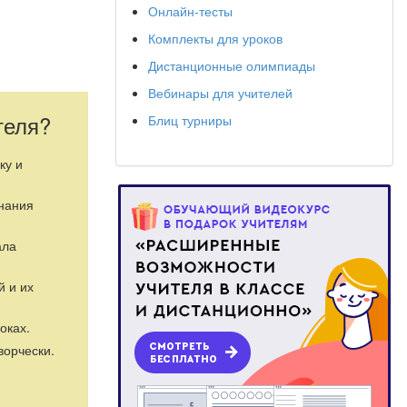
Онлайн-тесты
Комплекты для уроков
Дистанционные олимпиады
Вебинары для учителей
теля?
Блиц турниры
ку и
й полной и
знания
енять
ала
грамотность
й и их
у материалу.
оках.
ворчески.
ентация,