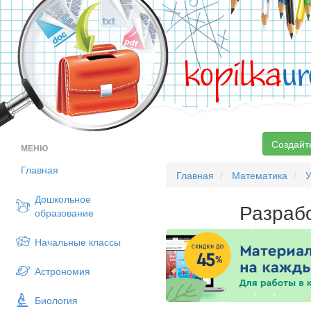
kopilka
ur
Создайт
МЕНЮ
Главная
Главная
Математика
У
Дошкольное
Разрабо
образование
Начальные классы
Астрономия
Биология