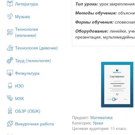
веду их вверх, к неприступным
Тип урока:
урок закрепления
Литература
Вот и мы с вами сегодня долж
Методы обучения:
объясни
Музыка
рассмотрены на сегодняшнем у
Формы обучения:
словесная
знания при решении задач на 
Технология
Оборудование:
линейки, уче
Урок будет состоять из 4 этапо
(мальчики)
презентация, мультимедийны
д/з.
Технология (девочки)
Проверка домашнего з
Организационный моме
№ 10 Ответ: 13 см
Труд (технология)
Проверка домашнего за
№ 24 Ответ: 360 см2
Актуализация опорных 
Физкультура
Актуализация опорных
Деление на группы
Учащиеся индивидуальн
ИЗО
боковой и полной пов
Решение задач в групп
МХК
1.Определение пирамиды
Разноуровневая самост
1. Многогранник, со
Подведение итогов урок
ОБЗР (ОБЖ)
Предмет:
Математика
2. Многогранник, с
Сообщение домашнего 
Категория:
Уроки
Внеурочная работа
плоскостях, и п па
Рефлексия.
Целевая аудитория: 11 класс
3. Многогранник, с