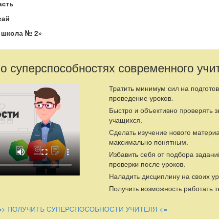
асть
сай
 школа № 2»
ории
евна
 о суперспособностях современного учи
Тратить минимум сил на подготов
проведение уроков.
ыки решения задач на вычисление элементов пирамиды, площаде
Быстро и объективно проверять 
тей пирамиды.
учащихся.
ировать, выделять главное, обобщать и систематизировать, прим
Сделать изучение нового матери
актике. Развивать пространственное мышление, функциональную 
максимально понятным.
Избавить себя от подбора задани
чащихся продуктивное мышление, осознанное отношение к учебном
проверки после уроков.
Наладить дисциплину на своих ур
Получить возможность работать т
льно-иллюстративный, исследовательский
наглядная, практическая
=> ПОЛУЧИТЬ СУПЕРСПОСОБНОСТИ УЧИТЕЛЯ <=
рочный тест, листы самооценивания, раздаточный материал, през