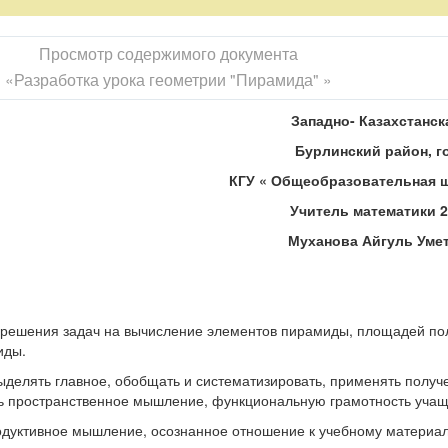
р.
Просмотр содержимого документа
«Разработка урока геометрии "Пирамида" »
т.
ания.
наний учащихся.
Западно- Казахстанск
Бурлинский район, г
ятельная работа.
КГУ « Общеобразовательная 
.
Учитель математики 2
адания.
Муханова Айгуль Уме
нт.
я, отмечает отсутствующих, записывает на доске, а учащиеся в т
 решения задач на вычисление элементов пирамиды, площадей по
иды.
чать урок с притчи. Однажды древнегреческий философ Сократ, ок
ыделять главное, обобщать и систематизировать, применять полу
. Навстречу им спускалась известная афинская гетера. «Вот ты г
ть пространственное мышление, функциональную грамотность учащ
бнулась она, ему, -но стоит мне только легонько поманить их, как 
одуктивное мышление, осознанное отношение к учебному материал
Мудрец же ответил так: «Да, но ты зовешь их вниз, в теплую веселу