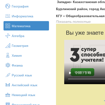
Западно- Казахстанская обл
География
Бурлинский район, город Ак
КГУ « Общеобразовательная
Информатика
Показать полностью
Учитель математики 2 катег
Математика
Муханова Айгуль Уметгали
й
Вы уже знаете
Алгебра
Урок геометрии в 11 классе.
Пирамида
Геометрия
- Формировать нав
боковой поверхнос
Химия
-
Научиться анализ
полученные знания на пр
Физика
учащихся.
Русский язык
-
Воспитывать у у
Тип урока:
урок закрепления
Английский язык
Методы обучения:
объясните
Немецкий язык
Формы обучения:
словесная, 
Французский язык
линейки, учебник, прове