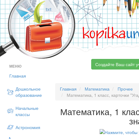
kopilka
ur
Создайте Ваш сайт у
МЕНЮ
Главная
Дошкольное
Главная
Математика
Прочее
образование
Математика, 1 класс, карточки "Уга
Начальные
Математика, 1 клас
классы
зн
Астрономия