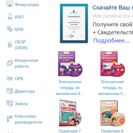
Физкультура
7 2 = 5
7 1 = 8
5 3 = 2
8 4 = 4
ИЗО
МХК
ОБЗР
(ОБЖ)
---------------------------------------------------
-----------------
Внеурочная
работа
ОРК
Поставьте знак «+» или « - »
Электронная
Электронная
тетрадь по
тетрадь по
9 4 = 5
2 7 = 9
Директору
математике 6...
математике 5...
7 3 = 4
6 4 = 2
Завучу
6 2 = 8
4 0 = 4
Классному
4 3 = 7
9 6 = 3
руководителю
8 5 = 3
8 6 = 2
Геометрия 7
Геометрия 8