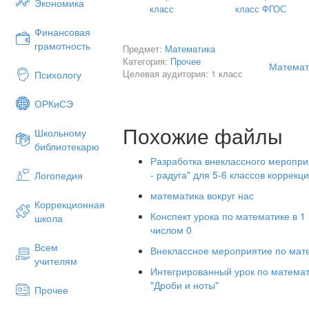
Экономика
класс
класс ФГОС
Финансовая
---------------------------------------------------
грамотность
Предмет:
Математика
--------------------------
Категория:
Прочее
Математи
Целевая аудитория: 1 класс
Психологу
Поставьте знак « +» или « - »
ОРКиСЭ
Похожие файлы
Школьному
7 1 = 6
5 2 = 7
библиотекарю
Разработка внеклассного меропри
6 2 = 4
8 3 = 5
- радуга" для 5-6 классов коррекци
Логопедия
3 2 = 1
9 3 = 6
математика вокруг нас
Коррекционная
7 2 = 5
7 1 = 8
Конспект урока по математике в 1
школа
5 3 = 2
8 4 = 4
числом 0
Всем
Внеклассное мероприятие по мат
учителям
Интегрированный урок по математи
"Дроби и ноты"
Прочее