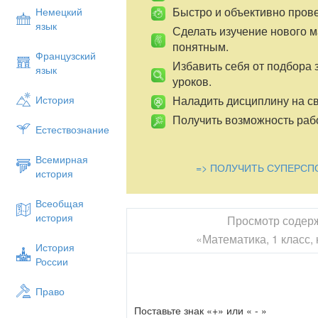
Быстро и объективно пров
Немецкий
язык
Сделать изучение нового 
понятным.
Французский
Избавить себя от подбора 
язык
уроков.
Наладить дисциплину на св
История
Получить возможность рабо
Естествознание
Всемирная
=> ПОЛУЧИТЬ СУПЕРСП
история
Всеобщая
история
Просмотр содер
«Математика, 1 класс, 
История
России
Право
Поставьте знак «+» или « - »