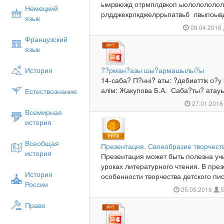
ымрвюжд отрмплдвкоп ыололололо
Немецкий
рлдджекрлкджелррьпатвьб лвыпоывд
язык
09.04.2016
Французский
язык
История
??рман?азы шы?армашылы?ы
14-саба? П?нні? аты: ?дебиеттік о?
алім: Жакупова Б.А. Саба?ты? атау
Естествознание
27.01.201
Всемирная
история
Всеобщая
Презентация. Своеобразие творчеств
история
Презентация может быть полезна уч
уроках литературного чтения. В пре
История
особенности творчества детского пис
России
25.05.2016
Б
Право