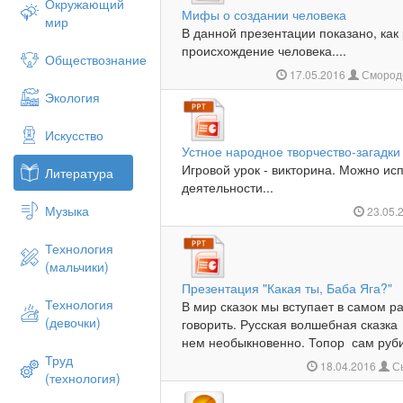
Окружающий
Мифы о создании человека
мир
В данной презентации показано, ка
происхождение человека....
Обществознание
17.05.2016
Смороди
Экология
Искусство
Устное народное творчество-загадки
Игровой урок - викторина. Можно ис
Литература
деятельности...
Музыка
23.05.
Технология
(мальчики)
Презентация "Какая ты, Баба Яга?"
Технология
В мир сказок мы вступает в самом р
(девочки)
говорить. Русская волшебная сказка
нем необыкновенно. Топор сам рубит 
Труд
18.04.2016
Сы
(технология)