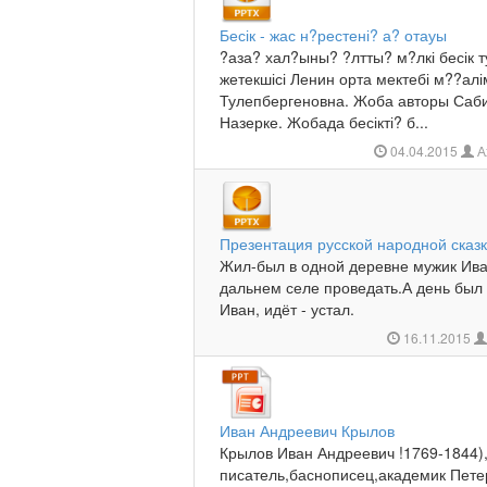
Бесік - жас н?рестені? а? отауы
?аза? хал?ыны? ?лтты? м?лкі бесік
жетекшісі Ленин орта мектебі м??алі
Тулепбергеновна. Жоба авторы Саб
Назерке. Жобада бесікті? б...
04.04.2015
А
Презентация русской народной сказк
Жил-был в одной деревне мужик Ива
дальнем селе проведать.А день был
Иван, идёт - устал.
16.11.2015
Иван Андреевич Крылов
Крылов Иван Андреевич !1769-1844),
писатель,баснописец,академик Петер