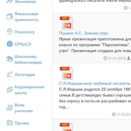
французского писателя Жюля Верна «
Экономика
1
Финансовая
грамотность
Психологу
Пушкин А.С. Зимнее утро.
Яркая презентация приготовлена для
ОРКиСЭ
классе по программе "Перспектива".
утро". Презентация создана для пов
Школьному
31.01.2016
библиотекарю
Логопедия
С.Я.Маршак-мой любимый писатель
Коррекционная
С.Я.Маршак родился 22 октября 188
школа
семье.В детствередко бывал хороши
без спросу в гости,не раз разбивал 
Всем
год...
учителям
17.03.2
Прочее