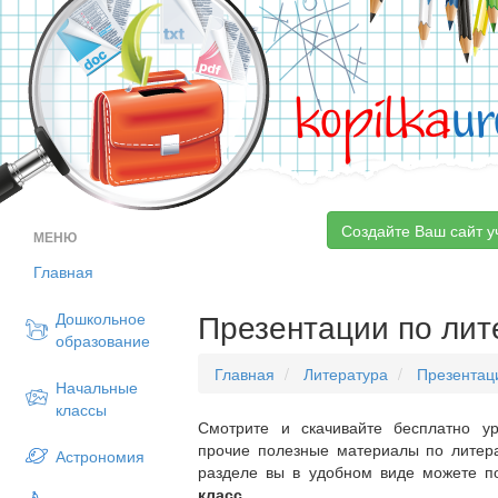
kopilka
ur
Создайте Ваш сайт у
МЕНЮ
Главная
Презентации по лит
Дошкольное
образование
Главная
Литература
Презентац
Начальные
классы
Смотрите и скачивайте бесплатно ур
прочие полезные материалы по литера
Астрономия
разделе вы в удобном виде можете п
класс
.