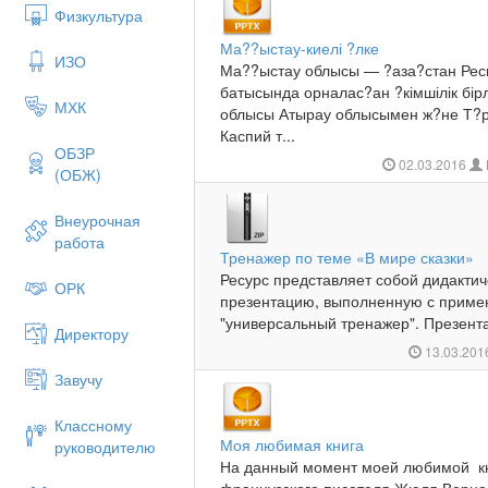
Физкультура
Ма??ыстау-киелі ?лке
ИЗО
Ма??ыстау облысы — ?аза?стан Респ
батысында орналас?ан ?кімшілік бірлі
МХК
облысы Атырау облысымен ж?не Т?р
Каспий т...
ОБЗР
02.03.2016
(ОБЖ)
Внеурочная
работа
Тренажер по теме «В мире сказки»
Ресурс представляет собой дидактич
ОРК
презентацию, выполненную с приме
"универсальный тренажер". Презентац
Директору
13.03.20
Завучу
Классному
Моя любимая книга
руководителю
На данный момент моей любимой кн