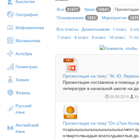
Биология
Все
Уроки
Презентаци
21577
10641
География
Планирование
Мероприятия
1251
1875
Информатика
Все классы
Дошкольникам
1 класс
2 кл
7 класс
8 класс
9 класс
10 класс
11 к
Математика
Алгебра
Геометрия
Презентация на тему: "М. Ю. Лермон
Химия
Презентация составлена в помощь у
литературе в начальной школе на да
Физика
08.08.2016
Ку
Русский
язык
Презентация на тему "Ол а?ын болар
Английский
псарьоьоьоьоьоьоьоьоьоьоьолжпл а
язык
олвартолвыадыв воатолдыватлыв до