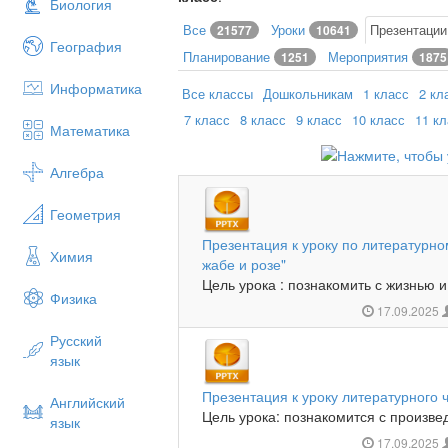
Биология
Все
Уроки
Презентаци
21577
10641
География
Планирование
Мероприятия
1251
1875
Информатика
Все классы
Дошкольникам
1 класс
2 кл
7 класс
8 класс
9 класс
10 класс
11 к
Математика
Алгебра
Геометрия
Презентация к уроку по литературно
Химия
жабе и розе"
Цель урока : познакомить с жизнью и
Физика
17.09.2025
Русский
язык
Презентация к уроку литературного 
Английский
Цель урока: познакомится с произве
язык
17.09.2025