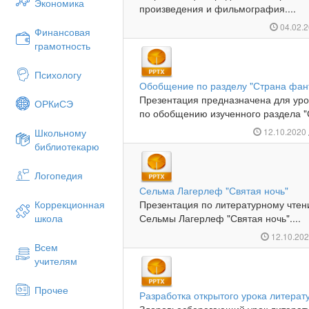
Экономика
произведения и фильмография....
04.02.
Финансовая
грамотность
Психологу
Обобщение по разделу "Страна фан
Презентация предназначена для урок
ОРКиСЭ
по обобщению изученного раздела "С
Школьному
12.10.2020
библиотекарю
Логопедия
Сельма Лагерлеф "Святая ночь"
Коррекционная
Презентация по литературному чте
школа
Сельмы Лагерлеф "Святая ночь"....
12.10.20
Всем
учителям
Прочее
Разработка открытого урока литерат