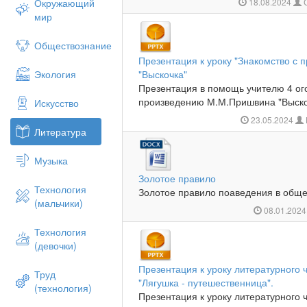
Окружающий
18.08.2024
С
мир
Обществознание
Презентация к уроку "Знакомство с
Экология
"Выскочка"
Презентация в помощь учителю 4 ого
произведению М.М.Пришвина "Выскоч
Искусство
23.05.2024
Литература
Музыка
Золотое правило
Технология
Золотое правило поаведения в общес
(мальчики)
08.01.202
Технология
(девочки)
Презентация к уроку литературного ч
Труд
"Лягушка - путешественница".
(технология)
Презентация к уроку литературного ч