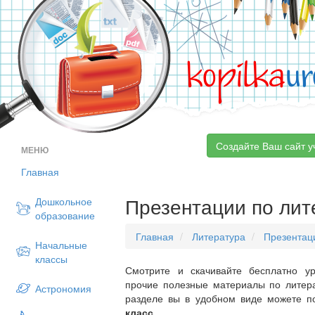
kopilka
ur
Создайте Ваш сайт у
МЕНЮ
Главная
Презентации по лит
Дошкольное
образование
Главная
Литература
Презентац
Начальные
классы
Смотрите и скачивайте бесплатно ур
прочие полезные материалы по литера
Астрономия
разделе вы в удобном виде можете п
класс
.