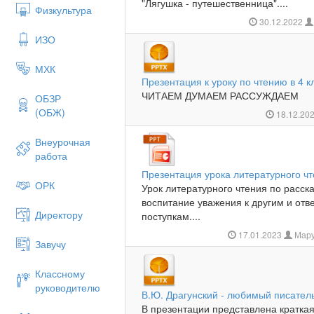
"Лягушка - путешественница"....
Физкультура
30.12.2022
ИЗО
МХК
Презентация к уроку по чтению в 4 к
ЧИТАЕМ ДУМАЕМ РАССУЖДАЕМ
ОБЗР
(ОБЖ)
18.12.20
Внеурочная
работа
Презентация урока литературного чт
ОРК
Урок литературного чтения по расск
воспитание уважения к другим и отв
Директору
поступкам....
17.01.2023
Мару
Завучу
Классному
руководителю
В.Ю. Драгунский - любимый писател
В презентации представлена краткая