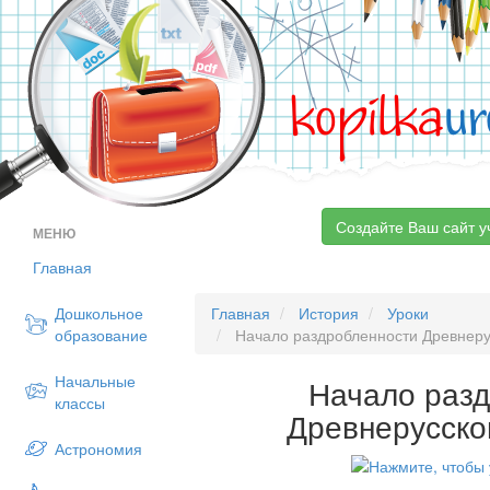
kopilka
ur
Создайте Ваш сайт у
МЕНЮ
Главная
Дошкольное
Главная
История
Уроки
образование
Начало раздробленности Древнерус
Начальные
Начало раз
классы
Древнерусско
Астрономия