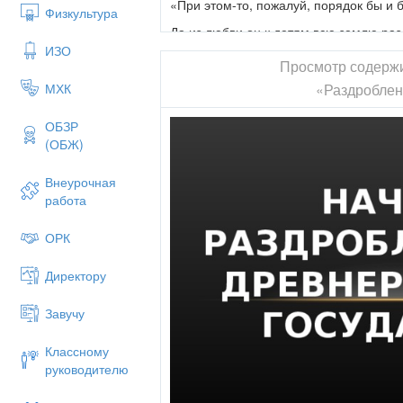
«При этом-то, пожалуй, порядок бы и 
Физкультура
Да из любви он к детям всю землю раз
ИЗО
Плоха была услуга, а дети видя то,
Просмотр содерж
Давай тузить друг друга, кто как и чем 
«Раздроблен
МХК
ОБЗР
- Вспомните и назовите годы правлен
(ОБЖ)
- 1019 – 1054 гг.
Внеурочная
работа
Итак, в 1054 г. Ярослав Мудрый умир
ОРК
внуком Ростиславом Владимировичем к
! Задача нашего урока – выяснит
Директору
государства.
(слайд 3)
Завучу
Киев и Новгород - старшему сын
Классному
Черниговская земля – второму с
руководителю
Переяславль и Суздальская земл