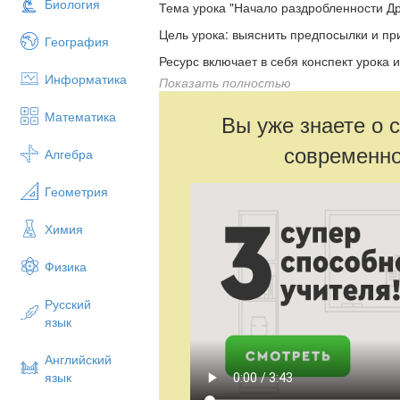
Биология
Тема урока "Начало раздробленности Др
Цель урока: выяснить предпосылки и пр
География
Ресурс включает в себя конспект урока 
Информатика
Показать полностью
Данный констпект можноиспользовать для
Математика
Вы уже знаете о 
современно
Алгебра
Геометрия
Химия
Физика
Русский
язык
Английский
язык