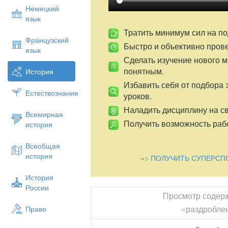
Немецкий
язык
Тратить минимум сил на по
Французский
Быстро и объективно пров
язык
Сделать изучение нового 
понятным.
История
Избавить себя от подбора 
Естествознание
уроков.
Наладить дисциплину на св
Всемирная
Получить возможность рабо
история
Всеобщая
история
=> ПОЛУЧИТЬ СУПЕРСП
История
России
Просмотр содер
«раздробле
Право