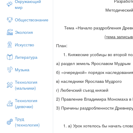
Разработк
Окружающий
мир
Методический 
Обществознание
Тема «Начало раздробления Древн
Экология
(тема записыва
Искусство
План:
Княжеские усобицы во второй п
Литература
а) раздел земель Ярославом Мудрым
Музыка
б) «очередной» порядок наследовани
в) наследники Ярослава Мудрого
Технология
(мальчики)
г) Любечский съезд князей
2) Правление Владимира Мономаха в 
Технология
(девочки)
3) Причины раздробленности Древнеру
Труд
(технология)
а) Урок хотелось бы начать сло