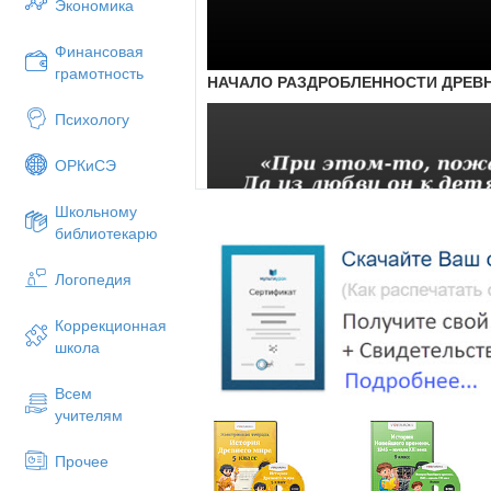
Экономика
Смоленск – Вячеславу,
Финансовая
Владимир-Волынский – Игорю,
грамотность
НАЧАЛО РАЗДРОБЛЕННОСТИ ДРЕВ
Ростовский удел (из владений В
Психологу
б) Князья Рюриковичи составляли ед
ОРКиСЭ
Киеве, а сыновья управляли горо
наместниками.
Когда умирал отец, его
Школьному
старший сын, а младшие должны были 
библиотекарю
отцу.
Впоследствии во главе рода пооч
Логопедия
момент князья. Киевский престол пер
смерти последнего из братьев – стар
Коррекционная
школа
(слайд 4)
Смерть любого члена княжеского
Всем
младших сородичей на одну ступень
учителям
почетную область, князь переходил в
место вставал следующий по оче
Прочее
наследования назывался
«очередным