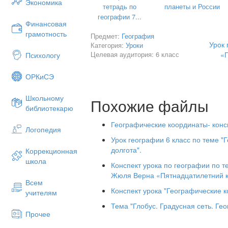
Экономика
тетрадь по
планеты и России
VХод урока:
географии 7...
Финансовая
1 этап: Организационный момент
.
грамотность
Предмет:
География
1. Учащиеся стоят около парт. Учитель
Урок 
Категория:
Уроки
Целевая аудитория: 6 класс
«
Психологу
2.
Учитель:
«На прошлом уроке мы с в
Узнали, что её составляют паралле
ОРКиСЭ
записали число. Нарисовали квадрат 
и цифры. (Образец на доске; рис. 1)
Школьному
«Морской бой»
Похожие файлы
библиотекарю
а
Географические координаты- консп
1
Логопедия
Урок географии 6 класс по теме 
2
долгота".
Коррекционная
3
+
школа
Конспект урока по географии по 
4
+
Жюля Верна «Пятнадцатилетний к
Всем
Рис. 1 Поле для иг
Конспект урока "Географические 
учителям
Учитель зачитывает вопросы, а учащие
Тема "Глобус. Градусная сеть. Ге
Прочее
Вопросы: