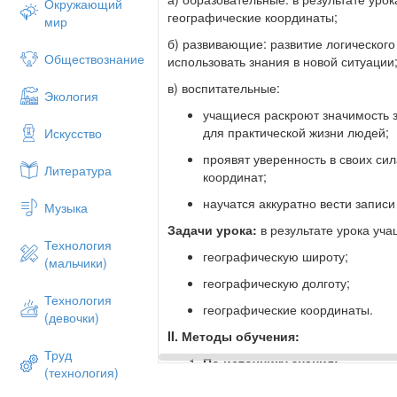
Окружающий
географические координаты;
мир
б) развивающие: развитие логическог
Обществознание
использовать знания в новой ситуации
в) воспитательные:
Экология
учащиеся раскроют значимость 
для практической жизни людей;
Искусство
проявят уверенность в своих си
Литература
координат;
научатся аккуратно вести записи
Музыка
Задачи урока:
в результате урока уча
Технология
географическую широту;
(мальчики)
географическую долготу;
Технология
географические координаты.
(девочки)
II. Методы обучения:
Труд
По источнику знания:
(технология)
а) словесные – рассказ учителя