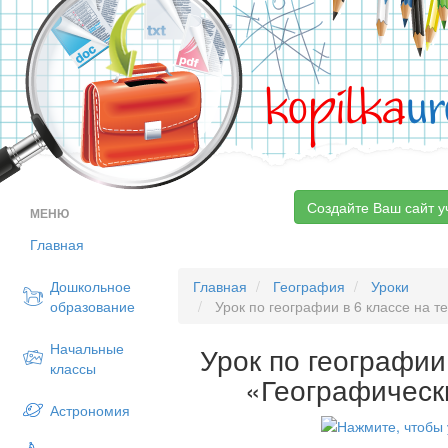
kopilka
ur
Создайте Ваш сайт у
МЕНЮ
Главная
Дошкольное
Главная
География
Уроки
образование
Урок по географии в 6 классе на 
Начальные
Урок по географии
классы
«Географическ
Астрономия