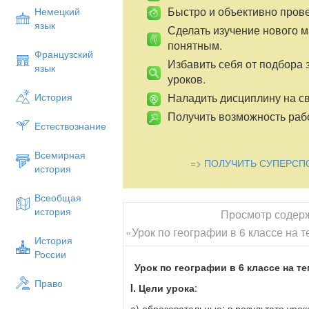
Быстро и объективно пров
Немецкий
язык
Сделать изучение нового 
понятным.
Французский
Избавить себя от подбора 
язык
уроков.
Наладить дисциплину на св
История
Получить возможность рабо
Естествознание
Всемирная
=> ПОЛУЧИТЬ СУПЕРСП
история
Всеобщая
история
Просмотр содер
«Урок по географии в 6 классе на
История
России
Урок по географии в 6 классе на те
Право
I. Цели урока
:
а) образовательные: в результате уро