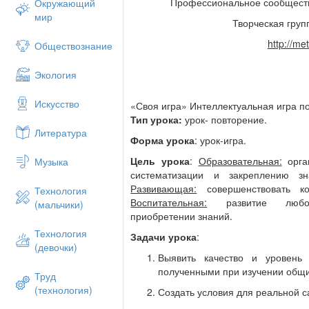
Профессиональное сообществ
Окружающий
Географическое положение
мир
Творческая груп
Рельеф
Внутренние воды
http://met
Обществознание
Растительный и животный мир
Природные зоны
Экология
Исследователи
Рекордсмены
Искусство
«Своя игра» Интеллектуальная игра по
«Своя игра»
способствует развитию ло
Тип урока:
урок- повторение.
Литература
расширению эрудиции. Мероприятие н
Форма урока
: урок-игра.
научных и практических знаний, умений
Цель урока
:
Образовательная:
орган
Музыка
Презентация в составе игры удовлетвор
систематизации и закреплению з
интерес учащихся, дает углубление ос
Развивающая:
совершенствовать ко
Технология
курса, развитие познавательных способ
Воспитательная:
развитие любозн
(мальчики)
формируются знания, умения и навыки 
приобретении знаний.
Основными показателями эффективно
Технология
Задачи урока
:
(девочки)
повышение качества географическ
Выявить качество и уровень
интеллектуальный и эмоциональн
полученными при изучении общи
Труд
чтение дополнительной литератур
(технология)
повышение качества знаний по др
Создать условия для реальной с
приобретение умений работы с р