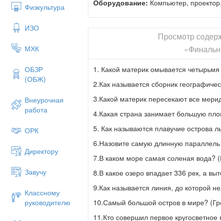
Оборудование:
Компьютер, проектор
Физкультура
повышение общего уровня культу
Ход урока
ИЗО
Просмотр содер
1.
Организац
«Финальн
МХК
Игра составлена по подобию телевизи
1. Какой материк омывается четырьмя
ОБЗР
Учащиеся делятся на 3-5 команд. 
(ОБЖ)
2.Как называется сборник географическ
заработанные баллы. Для наглядности
3.Какой материк пересекают все мери
Внеурочная
Правила игры:
работа
4.Какая страна занимает большую пло
Играют 3-5 команды.
5. Как называются плавучие острова ль
ОРК
Вопросы даются по темам, каж
баллов.
6.Назовите самую длинную параллель 
Директору
Время на обдумывание вопроса 
7.В каком море самая соленая вода? 
На игровом поле есть рубрики
Завучу
8.В какое озеро впадает 336 рек, а вы
отдать».
9.Как называется линия, до которой не
Классному
В «финал» выходят команды, 
10.Самый большой остров в мире? (Гр
руководителю
баллов.
11.Кто совершил первое кругосветное 
Отвечающая команда дает от