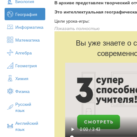
Биология
В архиве представлен творческий отч
Это интеллектуальная географическа
География
Цели урока-игры:
Информатика
Показать полностью
Образовательная: организовать д
систематизации и закреплению зн
Математика
Вы уже знаете о 
Развивающая:совершенствовать 
Воспитательная:развитие любозна
современно
Алгебра
приобретении знаний.
Задачи урока
:
Геометрия
Выявить качество и уровень овла
Химия
полученными при изучении общих 
Создать условия для реальной са
Физика
Оборудование:
Компьютер, проектор.
Ход урока
Русский
язык
Игра составлена по подобию телевизио
Учащиеся делятся на 3-5 команд.
Английский
язык
Жюри (из 2 учителей) подсчитывают за