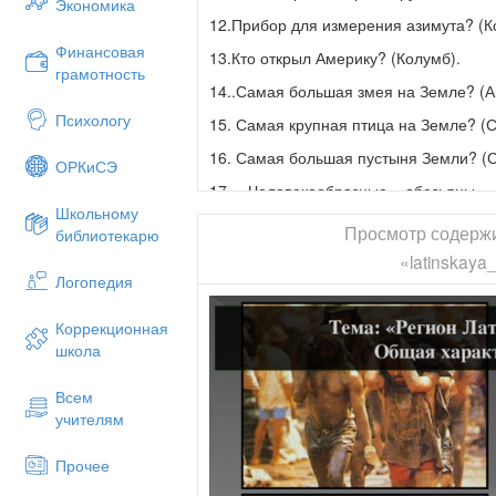
Экономика
количество баллов записывае
12.Прибор для измерения азимута? (К
неверный, то баллы вычитаются
Финансовая
13.Кто открыл Америку? (Колумб).
ответить, если был дан неверный
грамотность
14..Самая большая змея на Земле? (А
Следующий вопрос определяет и
Психологу
15. Самая крупная птица на Земле? (С
На финал даются несколько т
тему, которая им не нравится.
16. Самая большая пустыня Земли? (
ОРКиСЭ
ставки (на лист бумаги), и 
17. Человекообразные обезьяны,
дается 1 минута. Через минуту 
(Горилла)
Школьному
Выигрывает команда, набравшая
Просмотр содерж
библиотекарю
18.Самый высокий водопад мира? (Ан
«latinskaya
Ход
19.Самая многоводная река мира? (А
Логопедия
20.Сумчатый медведь ?(Коала)
1. Географическ
Коррекционная
21.Самое длинное озеро на Земле ? (
школа
положение
22. Дерево - долгожитель саванн (Бао
Всем
2. Рельеф
23.Как называются горячие источники,
учителям
24.Как называют участок в пустыне п
3. Внутренние во
Прочее
25. Назовите точки на Земле, для оп