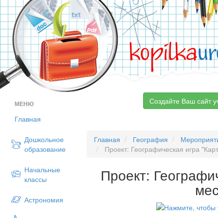
kopilka
ur
Создайте Ваш сайт у
МЕНЮ
Главная
Дошкольное
Главная
География
Мероприят
образование
Проект: Географическая игра "Карт
Начальные
Проект: Географи
классы
мес
Астрономия