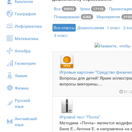
Биология
Все
Уроки
Презентаци
99933
17118
География
Планирование
Мероприятия
6368
2150
Информатика
Все классы
Дошкольникам
1 класс
2 кл
9 класс
Математика
Алгебра
Геометрия
Игровые карточки "Средство физичес
Химия
Вопросы для детей! Яркие иллюстрац
вопросы викторины....
Физика
21.1
Русский
язык
Игровой тест "Почта"
Английский
Методика «Почта» является модифи
язык
Бине Е., Антони Е. и направлена на