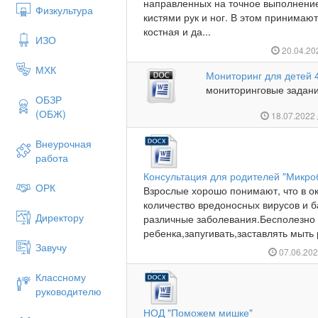
направленных на точное выполнени
Физкультура
кистями рук и ног. В этом принимаю
костная и да...
ИЗО
20.04.2
МХК
Мониторинг для детей 4
мониторинговые задани
ОБЗР
(ОБЖ)
18.07.2022
Внеурочная
работа
Консультация для родителей "Микро
ОРК
Взрослые хорошо понимают, что в 
количество вредоносных вирусов и б
Директору
различные заболевания.Бесполезно 
ребенка,запугивать,заставлять мыть р
Завучу
07.06.20
Классному
руководителю
НОД "Поможем мишке"