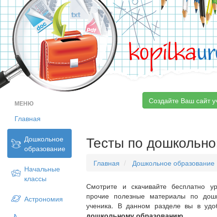
kopilka
ur
Создайте Ваш сайт у
МЕНЮ
Главная
Тесты по дошкольн
Дошкольное
образование
Главная
Дошкольное образование
Начальные
классы
Смотрите и скачивайте бесплатно ур
прочие полезные материалы по дош
Астрономия
ученика. В данном разделе вы в уд
дошкольному образованию
.