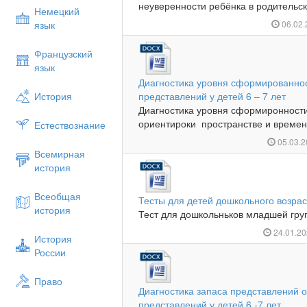
неуверенности ребёнка в родительск
Немецкий
язык
06.02
Французский
язык
Диагностика уровня сформированно
История
представлений у детей 6 – 7 лет
Диагностика уровня сформиронности
ориентироки пространстве и времени
Естествознание
05.03.
Всемирная
история
Всеобщая
Тесты для детей дошкольного возрас
история
Тест для дошкольньков младшей груп
24.01.2
История
России
Право
Диагностика запаса представлений 
представлений у детей 6 -7 лет