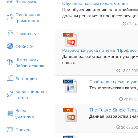
Экономика
Обучение разным видам чтения
При обучению чтению на английском
Финансовая
должны решаться в процессе осущест
грамотность
07.04
Психологу
ОРКиСЭ
Разработка урока по теме "Професс
Данная разработка помогает учащим
Школьному
слова...
библиотекарю
13.03.20
Логопедия
Свободное время и уче
Технологическая карта д
Коррекционная
школа
22.03.2
The Future Simple Tens
Всем
Данная разработка зна
учителям
26.03.20
Прочее