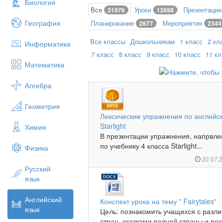
Биология
Все
Уроки
Презентаци
31976
12698
География
Планирование
Мероприятия
2677
2344
Все классы
Дошкольникам
1 класс
2 кл
Информатика
7 класс
8 класс
9 класс
10 класс
11 к
Математика
Алгебра
Геометрия
Лексические упражнения по английск
Starlight
Химия
В презентации упражнения, напрвле
по учебнику 4 класса Starlight...
Физика
22.07.
Русский
язык
Английский
Конспект урока на тему " Fairytales"
язык
Цель: познакомить учащихся с разл
стран, сказками родной страны и рес