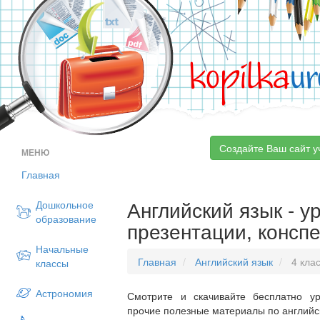
kopilka
ur
Создайте Ваш сайт у
МЕНЮ
Главная
Английский язык - ур
Дошкольное
образование
презентации, конспе
Начальные
Главная
Английский язык
4 кла
классы
Астрономия
Смотрите и скачивайте бесплатно ур
прочие полезные материалы по английск