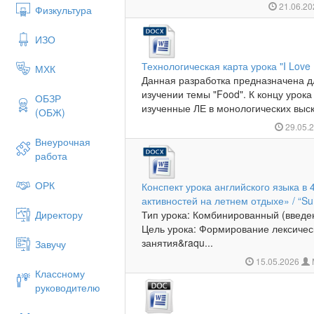
21.06.2
Физкультура
ИЗО
Технологическая карта урока "I Love
МХК
Данная разработка предназначена д
изучении темы "Food". К концу урока
ОБЗР
изученные ЛЕ в монологических выска
(ОБЖ)
29.05.
Внеурочная
работа
ОРК
Конспект урока английского языка в 
активностей на летнем отдыхе» / “Sum
Директору
Тип урока: Комбинированный (введен
Цель урока: Формирование лексичес
занятия&raqu...
Завучу
15.05.2026
Классному
руководителю