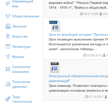
Окружающий
мировая война": "Начало Первой ми
мир
1914 - 1916 гг", "Война и общество&..
04.01.2020
Пон
Обществознание
Экология
Урок по всеобщей истории "Причины
Искусство
Урок посвящен выяснению причин П
Используются различные методы и п
Литература
шляп", заполнение таблицы....
22.09.2019
П
Музыка
Технология
(мальчики)
Электронный образовательный ресур
цивилизаций"
Технология
Урок-семинар. Позволяет повторить
(девочки)
цивилизации основные моменты в жиз
Труд
07.12.2017
(технология)