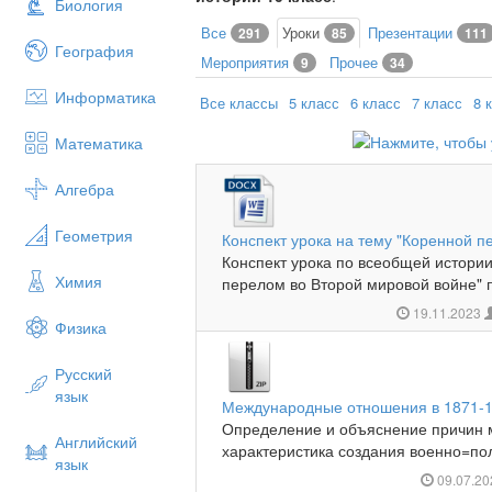
Биология
Все
Уроки
Презентации
291
85
111
География
Мероприятия
Прочее
9
34
Информатика
Все классы
5 класс
6 класс
7 класс
8 
Математика
Алгебра
Геометрия
Конспект урока на тему "Коренной п
Конспект урока по всеобщей истории
Химия
перелом во Второй мировой войне" п
19.11.2023
Физика
Русский
язык
Международные отношения в 1871-1
Определение и объяснение причин 
Английский
характеристика создания военно=поли
язык
09.07.2