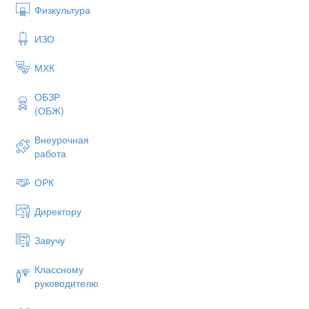
Физкультура
ИЗО
МХК
ОБЗР
(ОБЖ)
Внеурочная
работа
ОРК
Директору
Завучу
Классному
руководителю