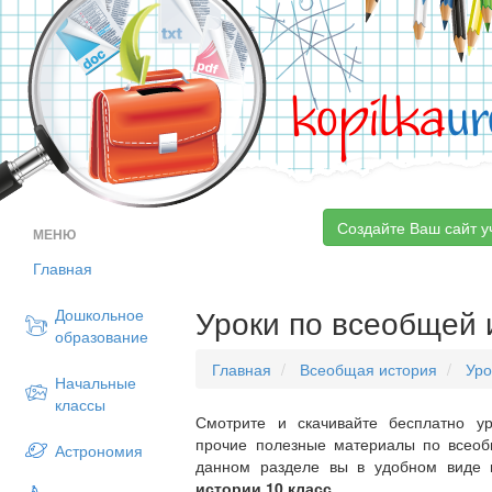
kopilka
ur
Создайте Ваш сайт у
МЕНЮ
Главная
Уроки по всеобщей 
Дошкольное
образование
Главная
Всеобщая история
Уро
Начальные
классы
Смотрите и скачивайте бесплатно ур
прочие полезные материалы по всеоб
Астрономия
данном разделе вы в удобном виде
истории 10 класс
.