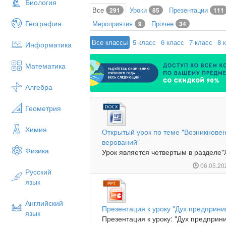
Биология
Все
Уроки
Презентации
291
85
111
География
Мероприятия
Прочее
9
34
Все классы
5 класс
6 класс
7 класс
8 
Информатика
Математика
Алгебра
Геометрия
Химия
Открытый урок по теме "Возникновен
верований"
Физика
Урок является четвертым в разделе"
06.05.2
Русский
язык
Английский
Презентация к уроку "Дух предприни
язык
Презентация к уроку: "Дух предприн