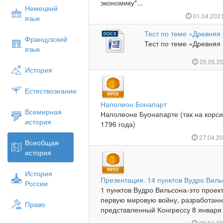
экономику"...
Немецкий
01.04.202
язык
Тест по теме «Древняя 
Французский
Тест по теме «Древняя Г
язык
25.05.2
История
Естествознание
Наполеон Бонапарт
Всемирная
Наполеоне Буонапарте (так на корс
история
1796 года)
27.04.2
Всеобщая
история
История
Презентация. 14 пунктов Вудро Вил
России
1 пунктов Вудро Вильсона-это прое
первую мировую войну, разработан
Право
представленный Конгрессу 8 января 1
08.04.2