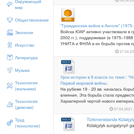
Окружающий
мир
Обществознание
"Гражданская война в Анголе" (1975-
Войска ЮАР активно участвовали в г
Экология
2002 гг.), поддерживая (в 1975–1988
УНИТА и ФНЛА в их борьбе против п
Искусство
27.04.2
Литература
Музыка
Урок истории в 9 классе по теме:: 
Технология
Первой мировой войны.
(мальчики)
На рубеже 19 - 20 вв. началась бор
влияния. Эта борьба стала предвес
Характерной чертой нового импери
Технология
(девочки)
07.04.2021
Türkmenistanda Külalçyl
Труд
Külalçylyk sungatynyň ga
(технология)