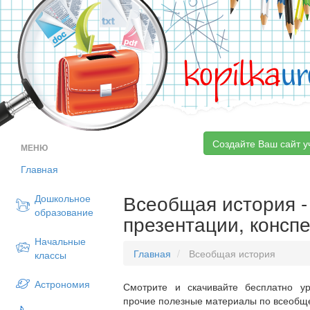
kopilka
ur
Создайте Ваш сайт у
МЕНЮ
Главная
Всеобщая история - 
Дошкольное
образование
презентации, консп
Начальные
Главная
Всеобщая история
классы
Астрономия
Смотрите и скачивайте бесплатно ур
прочие полезные материалы по всеобще