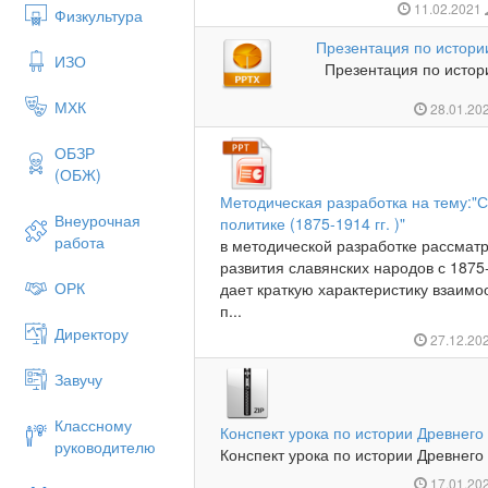
11.02.2021
Физкультура
Презентация по истори
ИЗО
Презентация по истори
МХК
28.01.20
ОБЗР
(ОБЖ)
Методическая разработка на тему:"
Внеурочная
политике (1875-1914 гг. )"
работа
в методической разработке рассмат
развития славянских народов с 1875
ОРК
дает краткую характеристику взаим
п...
Директору
27.12.20
Завучу
Классному
Конспект урока по истории Древнего
руководителю
Конспект урока по истории Древнего
17.01.20