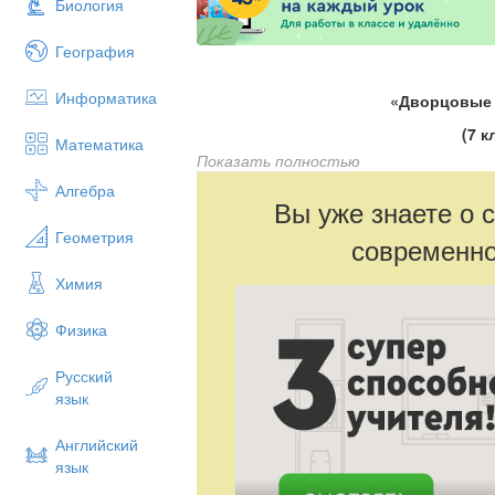
Биология
География
Информатика
«Дворцовые
(7 к
Математика
Показать полностью
Открытый ур
Алгебра
Вы уже знаете о 
Геометрия
современно
Химия
Физика
Русский
язык
Английский
язык