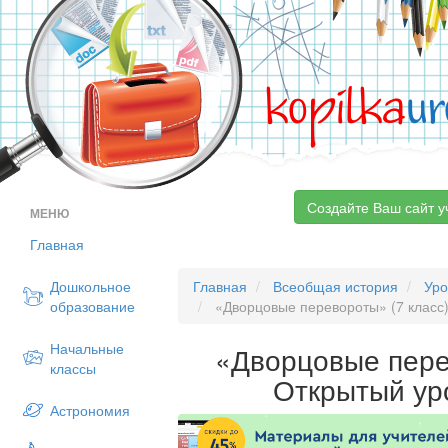
kopilka
ur
Создайте Ваш сайт у
МЕНЮ
Главная
Дошкольное
Главная
Всеобщая история
Уро
образование
«Дворцовые перевороты» (7 класс)
Начальные
«Дворцовые пере
классы
Открытый ур
Астрономия