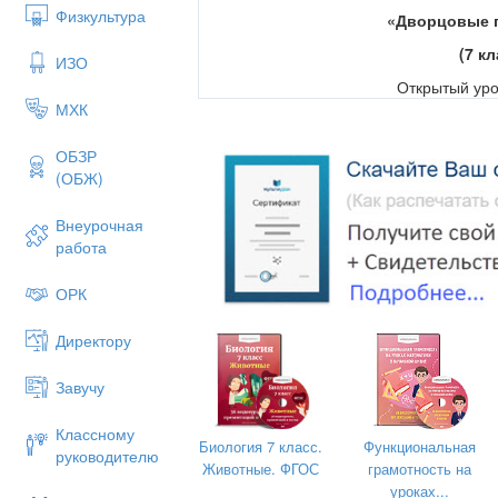
Физкультура
«Дворцовые 
(7 кл
ИЗО
Открытый уро
МХК
ОБЗР
(ОБЖ)
Внеурочная
работа
ОРК
Директору
Завучу
Классному
Биология 7 класс.
Функциональная
руководителю
Подготовила учитель истории
Животные. ФГОС
грамотность на
уроках...