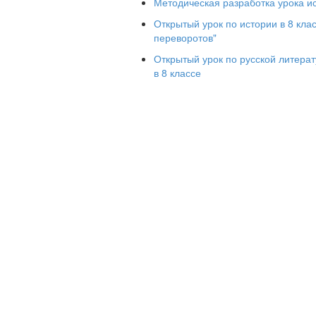
историческому прошлому страны.
Методическая разработка урока и
Оборудование: компьютер, мультимеди
Открытый урок по истории в 8 кла
схема.
переворотов"
Новые понятия: дворцовый переворот,
Открытый урок по русской литерат
совет, Кондиции, фаворит.
в 8 классе
План 
1. Причины и сущность дворцовых пер
2.Правление Екатерины I / 1725-1727.
3. Правление Петра II / 1727-1730 .
4."Верховники" / 1730. Попытка огран
монарха .
5.Анна Иоанновна / 1730-1740. Бирон
6.Иван Антонович / 1740-1741.
7.Императрица Елизавета Петровна / 
8.Правление Петра III / 1761-1762.
Ход у