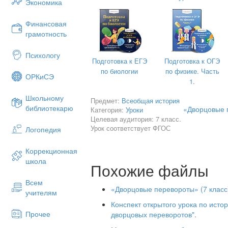
Экономика
Финансовая
грамотность
201
Психологу
Подготовка к ЕГЭ
Подготовка к ОГЭ
по биологии
по физике. Часть
ОРКиСЭ
1.
Школьному
Предмет:
Всеобщая история
Тема урока: Дворцовые переворот
библиотекарю
«Дворцовые п
Категория:
Уроки
Целевая аудитория: 7 класс.
Цель урока:
познакомить учащихся с 
Урок соответствует ФГОС
Логопедия
следствиями дворцовых переворотов в 
Задачи: 1
) Образовательные: изучить
Коррекционная
о причинах и сущности дворцовых пер
школа
Похожие файлы
правления Петра I и его преемников.
Всем
2) Развивающие: развивать историчес
«Дворцовые перевороты» (7 класс
учителям
способность применять имеющиеся ум
проблемных ситуаций.
Конспект открытого урока по истор
Прочее
дворцовых переворотов".
3) Воспитательные: воспитывать чувст