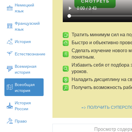
Немецкий
язык
Французский
язык
Тратить минимум сил на по
История
Быстро и объективно пров
Сделать изучение нового 
Естествознание
понятным.
Избавить себя от подбора 
Всемирная
уроков.
история
Наладить дисциплину на св
Всеобщая
Получить возможность рабо
история
История
=> ПОЛУЧИТЬ СУПЕРСП
России
Право
Просмотр содер