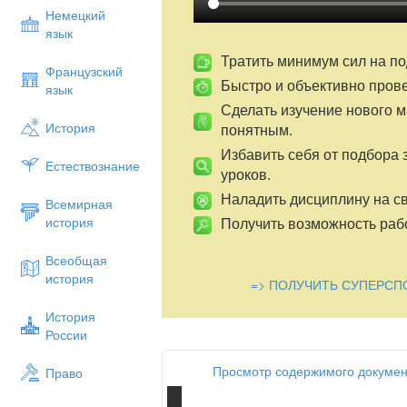
Немецкий
Күнделікті оқушылар менен жаңашы
язык
шыққандығы, сабақ өте жеңіл өткендігі м
Тратить минимум сил на по
Келешекте 7 модуль әдіс-тәсілдерін жә
Французский
Быстро и объективно пров
қолданамын деп ойлаймын.
язык
Сделать изучение нового 
Менің ең негізгі туйгенім, алға қойған 
История
понятным.
таңдалған әдіс–тәсілдердің тиімділігіне
аудару керек екен. Өйткені нәтижелі ж
Избавить себя от подбора 
Естествознание
болады. Яғни, тәжірибемді жүргізу бары
уроков.
шығармашылыққа дайын, өзгеріске дайы
Наладить дисциплину на св
Всемирная
Получить возможность рабо
история
Всеобщая
история
=> ПОЛУЧИТЬ СУПЕРСП
История
России
Просмотр содержимого докумен
Право