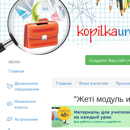
kopilka
ur
Создайте Ваш сайт у
МЕНЮ
Главная
Дошкольное
Главная
Всем учителям
Проче
образование
"Жеті модуль 
Начальные
классы
Астрономия