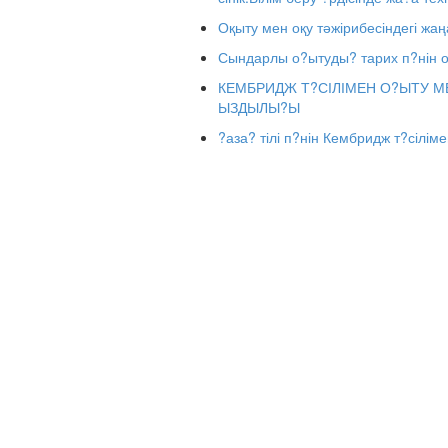
Оқыту мен оқу тәжірибесіндегі жаң
Сындарлы о?ытуды? тарих п?нін
КЕМБРИДЖ Т?СІЛІМЕН О?ЫТУ М
ЫЗДЫЛЫ?Ы
?аза? тілі п?нін Кембридж т?сіліме