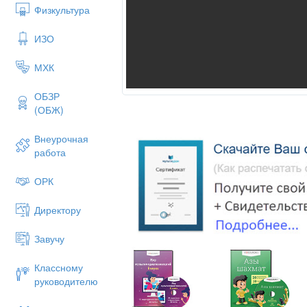
Физкультура
ИЗО
МХК
ОБЗР
(ОБЖ)
Внеурочная
работа
ОРК
Директору
Завучу
Классному
руководителю