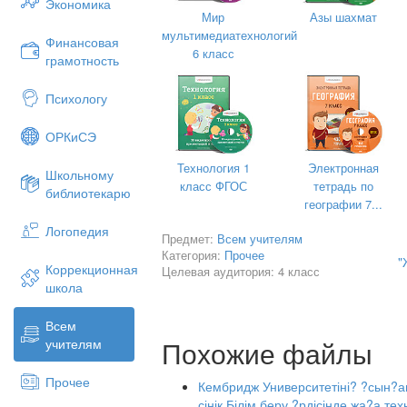
Экономика
Мир
Азы шахмат
мультимедиатехнологий
Финансовая
6 класс
грамотность
Психологу
ОРКиСЭ
Технология 1
Электронная
Школьному
класс ФГОС
тетрадь по
библиотекарю
географии 7...
Логопедия
Предмет:
Всем учителям
Категория:
Прочее
"
Коррекционная
Целевая аудитория: 4 класс
школа
Всем
Похожие файлы
учителям
Прочее
Кембридж Университетіні? ?сын?а
сінік.Білім беру ?рдісінде жа?а т