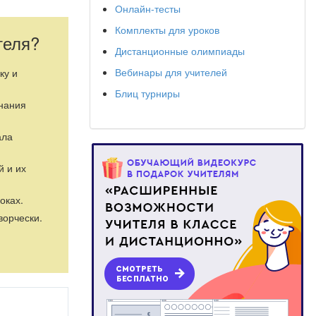
Онлайн-тесты
Комплекты для уроков
теля?
Дистанционные олимпиады
Вебинары для учителей
ку и
Блиц турниры
знания
ала
й и их
оках.
ворчески.