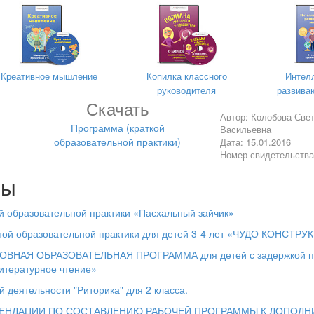
Г. Пермь 2015 г.
Креативное мышление
Копилка классного
Интел
руководителя
развива
Скачать
Автор: Колобова Све
Программа (краткой
Васильевна
образовательной практики)
Дата: 15.01.2016
Номер свидетельств
лы
ременной образовательной практики
в средней группе.
й образовательной практики «Пасхальный зайчик»
й образовательной практики для детей 3-4 лет «ЧУДО КОНСТРУ
детской руке,
НАЯ ОБРАЗОВАТЕЛЬНАЯ ПРОГРАММА для детей с задержкой пс
ее ребёнок».
итературное чтение»
В.А.Сухомлинский
 деятельности "Риторика" для 2 класса.
 дошкольника является развитие мелкой моторики и координация 
ЕНДАЦИИ ПО СОСТАВЛЕНИЮ РАБОЧЕЙ ПРОГРАММЫ К ДОПОЛН