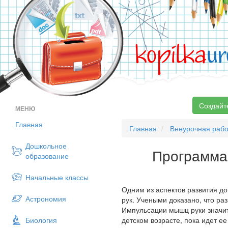
kopilka
ur
Создайт
МЕНЮ
Главная
Главная
Внеурочная рабо
Дошкольное
Программа 
образование
Начальные классы
Одним из аспектов развития д
Астрономия
рук. Учеными доказано, что ра
Импульсации мышц руки значит
Биология
детском возрасте, пока идет 