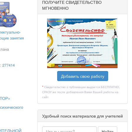
ПОЛУЧИТЕ СВИДЕТЕЛЬСТВО
МГНОВЕННО
лектуально-
ющие занятия
тлана
а:
277414
Добавить свою работу
*
Свидетельство о публикации выдается БЕСПЛАТНО,
СРАЗУ же после добавления Вами Вашей работы на
сайт
КТОР»
ихического
Удобный поиск материалов для учителей
движений
ИТЕЛЬНОЙ
Найти