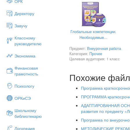
ОРК
Директору
Завучу
Глобальные компетенции.
Необходимые...
Классному
руководителю
Предмет:
Внеурочная работа
Категория:
Прочее
Экономика
Целевая аудитория: 1 класс
Финансовая
грамотность
Похожие фай
Программа работы кратков
Психологу
Программа краткосрочно
Пояснительная записка
ПРОГРАММА краткосрочно
ОРКиСЭ
«Чем больше мастерства в 
АДАПТИРОВАННАЯ ОСНОВ
Школьному
тем умн
развития по предмету «Л
библиотекарю
Программа по внеурочной
Одним из аспектов развития
Логопедия
МЕТОДИЧЕСКИЕ РЕКОМ