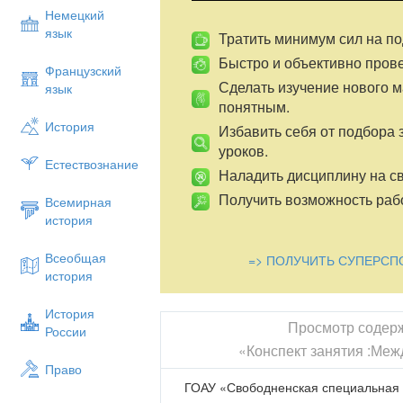
Немецкий
язык
Тратить минимум сил на по
Быстро и объективно пров
Французский
Сделать изучение нового 
язык
понятным.
История
Избавить себя от подбора 
уроков.
Естествознание
Наладить дисциплину на св
Получить возможность рабо
Всемирная
история
Всеобщая
=> ПОЛУЧИТЬ СУПЕРСП
история
История
Просмотр содер
России
«Конспект занятия :Ме
Право
ГОАУ «Свободненская специальная (