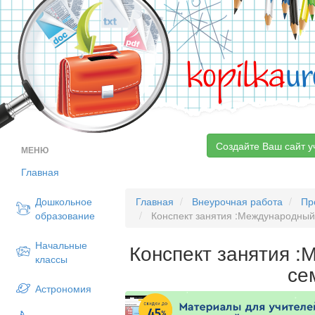
kopilka
ur
Создайте Ваш сайт у
МЕНЮ
Главная
Дошкольное
Главная
Внеурочная работа
Пр
образование
Конспект занятия :Международный
Начальные
Конспект занятия 
классы
се
Астрономия