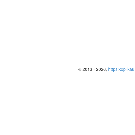
© 2013 - 2026,
https:kopilkau
Педагог:
Семья – одна из главных жиз