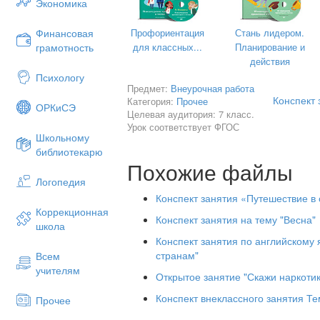
Экономика
Где будут ценить и всегда уважать»
Леонид
Профориентация
Стань лидером.
Финансовая
для классных...
Планирование и
грамотность
«У каждого в мире пусть будет семья.
действия
Большая, поменьше, но только своя.
Психологу
Предмет:
Внеурочная работа
Чтоб были все счастливы — взрослые, 
Конспект
Категория:
Прочее
ОРКиСЭ
Целевая аудитория: 7 класс.
Чтоб больше никто не грустил планете
Урок соответствует ФГОС
Школьному
Вероника
библиотекарю
«Друг за друга мы стеной,
Похожие файлы
Логопедия
Ты за мной, я за тобой!
Конспект занятия «Путешествие в
Будет это так всегда
Коррекционная
Конспект занятия на тему "Весна"
Потому что мы семья!»
школа
Конспект занятия по английскому
Алина
странам"
Всем
Мы друг другом дорожим,
учителям
Открытое занятие "Скажи наркоти
Верность мы в семье храним!
Конспект внеклассного занятия Т
Прочее
В сердце будет навсегда