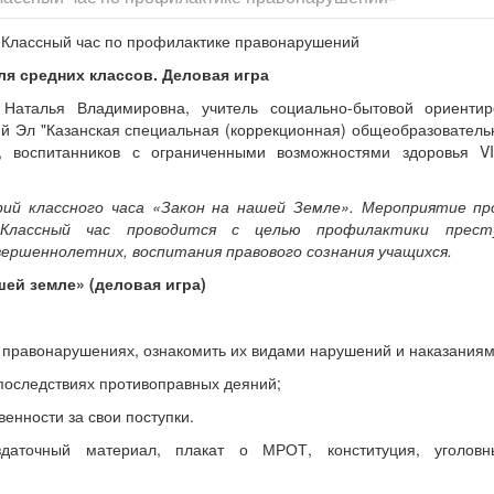
Классный час по профилактике правонарушений
ля средних классов. Деловая игра
а Наталья Владимировна, учитель социально-бытовой ориенти
й Эл "Казанская специальная (коррекционная) общеобразователь
 воспитанников с ограниченными возможностями здоровья VII
ий классного часа «Закон на нашей Земле». Мероприятие пр
 Классный час проводится с целью профилактики прест
ершеннолетних, воспитания правового сознания учащихся.
шей земле» (деловая игра)
о правонарушениях, ознакомить их видами нарушений и наказаниям
 последствиях противоправных деяний;
венности за свои поступки.
даточный материал, плакат о МРОТ, конституция, уголовн