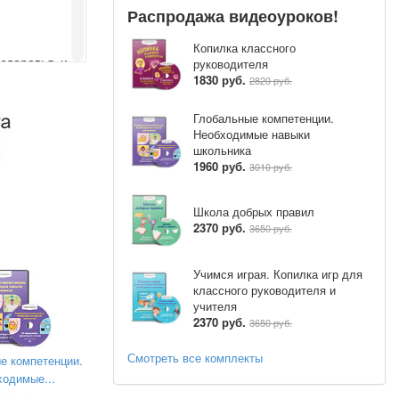
Распродажа видеоуроков!
Копилка классного
 здоровья и
руководителя
1830 руб.
2820 руб.
Глобальные компетенции.
Необходимые навыки
школьника
1960 руб.
3010 руб.
Школа добрых правил
2370 руб.
3650 руб.
Учимся играя. Копилка игр для
классного руководителя и
учителя
 привести к
2370 руб.
3650 руб.
Смотреть все комплекты
е компетенции.
И вы должны
ходимые...
ичинам. От