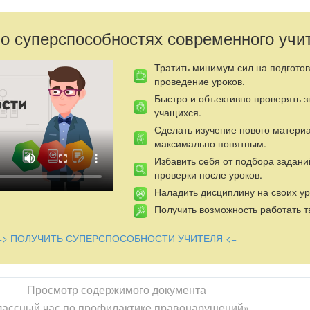
Эл "Казанская специальная (коррекционная) общеобразовательная
питанников с ограниченными возможностями здоровья VIII вида" с.
 о суперспособностях современного учи
классного часа «Закон на нашей Земле». Мероприятие проводи
 проводится с целью профилактики преступлений и правонаруше
ния правового сознания учащихся.
Тратить минимум сил на подготов
проведение уроков.
й земле» (деловая игра)
Быстро и объективно проверять 
учащихся.
правонарушениях, ознакомить их видами нарушений и наказаниями 
Сделать изучение нового матери
максимально понятным.
оследствиях противоправных деяний;
Избавить себя от подбора задани
енности за свои поступки.
проверки после уроков.
очный материал, плакат о МРОТ, конституция, уголовный кодекс,
Наладить дисциплину на своих ур
Получить возможность работать т
=> ПОЛУЧИТЬ СУПЕРСПОСОБНОСТИ УЧИТЕЛЯ <=
Просмотр содержимого документа
лассный час по профилактике правонарушений»