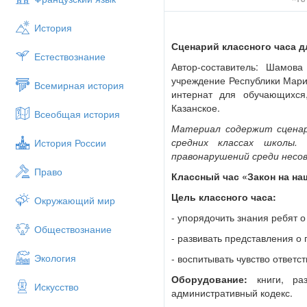
История
Сценарий классного часа д
Естествознание
Автор-составитель: Шамов
учреждение Республики Мари
Всемирная история
интернат для обучающихся,
Казанское.
Всеобщая история
Материал содержит сценар
средних классах школы.
История России
правонарушений среди несов
Право
Классный час «Закон на на
Цель классного часа:
Окружающий мир
- упорядочить знания ребят 
Обществознание
- развивать представления о
Экология
- воспитывать чувство ответст
Оборудование:
книги, раз
Искусство
административный кодекс.