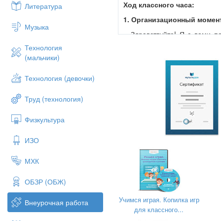
Ход классного часа:
Литература
1. Организационный момен
Музыка
– Здравствуйте! Я с вами п
счастья) А что для вас здоро
Технология
(мальчики)
2. Объявление темы и пост
Учитель:
Как видите в руках 
Технология (девочки)
(нити приклеплены к доске, 
Труд (технология)
- С чем можно сравнить эти н
- А если сейчас сможем найт
Физкультура
(Что наша жизнь протекает 
ИЗО
- Что будет если нить запута
МХК
А применительно к нашей жи
- Представьте себе, что жизн
ОБЗР (ОБЖ)
тяжелым последствиям. Есть 
Учимся играя. Копилка игр
- Ребята, вы вступаете в сл
Внеурочная работа
для классного...
выбрать правильный путь!