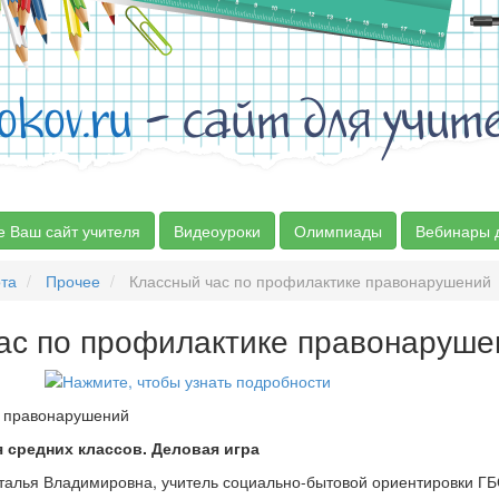
okov.ru
- сайт для учит
е Ваш сайт учителя
Видеоуроки
Олимпиады
Вебинары 
та
Прочее
Классный час по профилактике правонарушений
ас по профилактике правонаруше
е правонарушений
я средних классов. Деловая игра
талья Владимировна, учитель социально-бытовой ориентировки Г