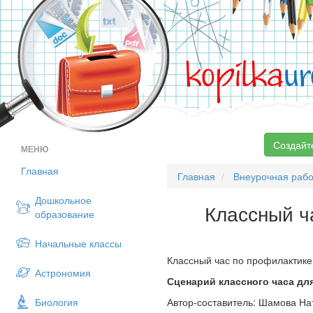
kopilka
ur
Создайт
МЕНЮ
Главная
Главная
Внеурочная рабо
Дошкольное
Классный ч
образование
Начальные классы
Классный час по профилактик
Астрономия
Сценарий классного часа дл
Биология
Автор-составитель: Шамова На