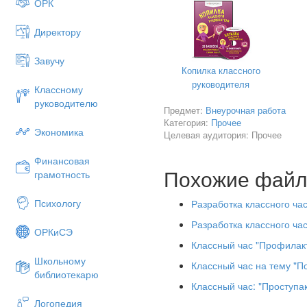
банального отсутствия дене
ОРК
закона не освобождает от от
Директору
- И сегодняшний классный 
попробуем в ходе игры разоб
Завучу
что несем ответственность.
Копилка классного
3. Основная часть:
руководителя
Классному
руководителю
Давным-давно, тысячи лет на
Предмет:
Внеурочная работа
Категория:
Прочее
Одновременно с ними появили
Экономика
Целевая аудитория: Прочее
Что они обязаны делать и че
Финансовая
На что они имеют право и на
Похожие фай
грамотность
Появилось два государства: 
разрешено: хочешь воровать 
Психологу
Разработка классного час
всё можно.
Разработка классного ча
ОРКиСЭ
В государстве Нельзя жители
Классный час "Профилак
другу.
Школьному
Классный час на тему "П
Государства постоянно враж
библиотекарю
государство Можно. Оно захв
Классный час: "Проступа
догадаться, что тут началось!
Логопедия