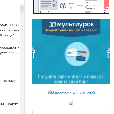
ровки ГБОУ
ная школа -
I вида" с.
оводится в
уплений и
и за них;
ый кодекс,