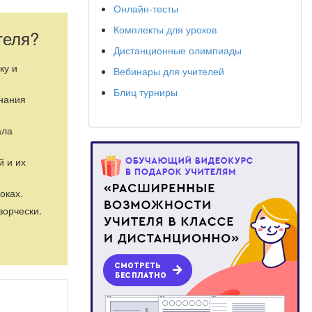
 школа -
Онлайн-тесты
 Казанское.
Комплекты для уроков
теля?
тся в средних
Дистанционные олимпиады
ний среди
ку и
Вебинары для учителей
Блиц турниры
знания
за них;
ала
й и их
оках.
ворчески.