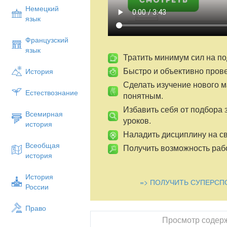
Немецкий
язык
Французский
язык
Тратить минимум сил на по
Быстро и объективно пров
История
Сделать изучение нового 
Естествознание
понятным.
Избавить себя от подбора 
Всемирная
уроков.
история
Наладить дисциплину на св
Всеобщая
Получить возможность рабо
история
История
=> ПОЛУЧИТЬ СУПЕРСП
России
Право
Просмотр содер