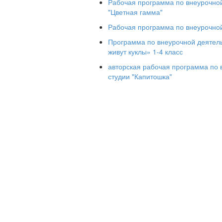
Рабочая программа по внеурочной
Вводное занят
"Цветная гамма"
«Мир
Рабочая программа по внеурочной
декоративно-
прикладного
Программа по внеурочной деятель
искусства»
живут куклы» 1-4 класс
Образы, симво
авторская рабочая программа по 
знаки в предме
студии "Капитошка"
крестьянского
быта
Какая она,
русская изба:
секреты, тайны
загадки
Какая она,
русская изба:
секреты, тайны
загадки
Предметы
русского
деревенского