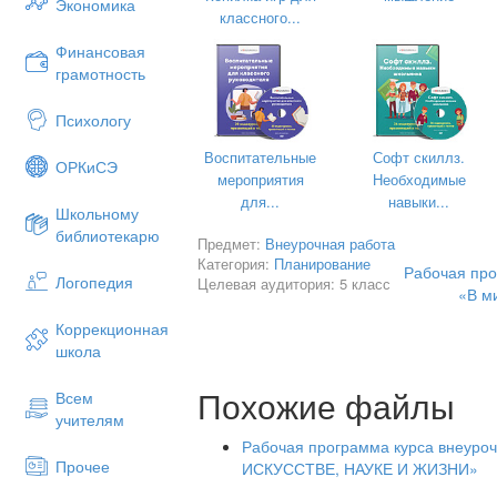
предоставляет возможность объеди
Экономика
классного...
изменения по количеству часов, отв
раздела.
Финансовая
грамотность
Формы внеурочной деятельности
соответствии с данной программой с
Психологу
практика и проектирование; художест
конкурс; WEB квест; пленэр; онлайн-игр
Воспитательные
Софт скиллз.
ОРКиСЭ
Материал программы предполагае
мероприятия
Необходимые
учебными предметами, как «Лит
для...
навыки...
Школьному
«Технология».
библиотекарю
Предмет:
Внеурочная работа
Сроки освоения примерной программы: 
Категория:
Планирование
Рабочая про
Логопедия
Целевая аудитория: 5 класс
Всего: 5 класс — 17 ч., 6 класс — 17 ч.
«В ми
КАЛЕНДАРНО-ТЕМАТИЧЕСКОЕ ПЛАНИ
Коррекционная
2024 учеб
школа
№№
Тема заняти
Похожие файлы
Всем
учителям
Рабочая программа курса внеуро
Прочее
ИСКУССТВЕ, НАУКЕ И ЖИЗНИ»