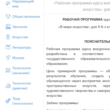
Окружающий
«Рабочая программа курса вн
мир
искусства» для
Обществознание
РАБОЧАЯ ПРОГРАММА
кур
«В мире искусства» для 5-6-х к
Экология
Искусство
ПОЯСНИТЕЛЬ
Литература
Рабочая программа курса внеурочно
разработана в соответствии 
Музыка
государственного образовательн
образования.
Технология
Цель примерной программы — обе
(мальчики)
результатов обучения, создать
обучающегося через восприятие мног
Технология
пространственных искусств, ч
(девочки)
художественного творчества и саморе
искусства
Труд
Задачи программы:
(технология)
формирование у обучающихся на