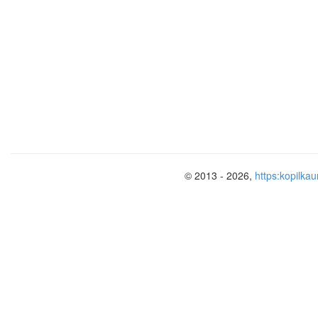
быта
Предметы
русского
деревенского
быта
Мотивы народн
вышивки
Русский народ
костюм — крас
© 2013 - 2026,
https:kopilkau
покроя
Традиции
народных
праздников и
обрядов
Чудо народной
росписи