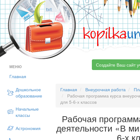
kopilka
ur
Создайте Ваш сайт у
МЕНЮ
Главная
Дошкольное
Главная
Внеурочная работа
Пл
образование
Рабочая программа курса внеурочн
для 5-6-х классов
Начальные
классы
Рабочая программ
деятельности «В ми
Астрономия
6-х к