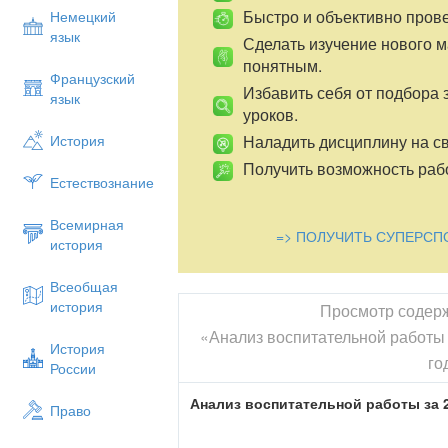
Быстро и объективно пров
Немецкий
язык
Сделать изучение нового 
понятным.
Французский
Избавить себя от подбора 
язык
уроков.
Наладить дисциплину на св
История
Получить возможность рабо
Естествознание
Всемирная
=> ПОЛУЧИТЬ СУПЕРСП
история
Всеобщая
история
Просмотр содер
«Анализ воспитательной работы 
История
го
России
Анализ воспитательной работы за 2
Право