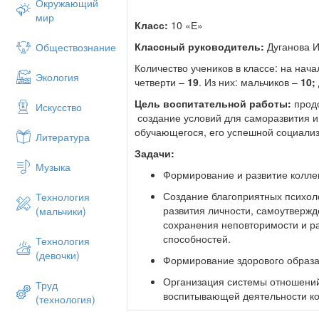
Окружающий
мир
Класс:
10 «Е»
Классный руководитель:
Дуганова И
Обществознание
Количество учеников в классе: на нача
Экология
четверти –
19
. Из них: мальчиков –
10;
Цель воспитательной работы:
прод
Искусство
создание условий для саморазвития 
обучающегося, его успешной социали
Литература
Задачи:
Музыка
Формирование и развитие колле
Создание благоприятных психоло
Технология
развития личности, самоутверж
(мальчики)
сохранения неповторимости и р
способностей.
Технология
(девочки)
Формирование здорового образа
Организация системы отношени
Труд
воспитывающей деятельности ко
(технология)
Защита прав и интересов обуча