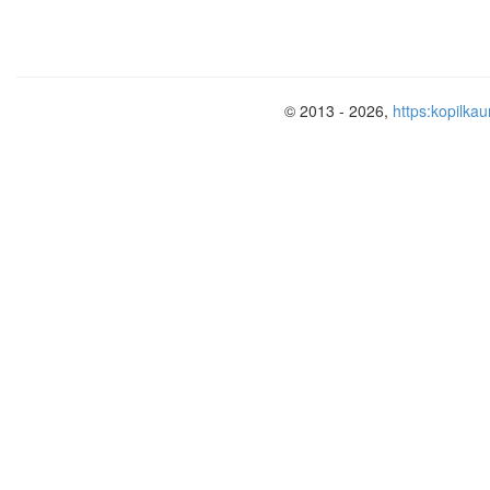
действия: дежурство по классу, репет
Большая часть детей принимала активн
В дальнейшем, продолжить работу по 
образа жизни; продолжить работу по 
© 2013 - 2026,
https:kopilkau
детей к классному самоуправлению; р
укрепление сознательной дисциплины 
осуществление более тесного взаимод