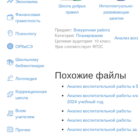
Экономика
Проанализировав, можно сделать выв
Школа добрых
Интеллектуально-
способствовала формированию классно
правил
развивающие
Финансовая
терпимы друг к другу, начали помогат
занятия
грамотность
Считаю, что уровень сплочения классн
Предмет:
Внеурочная работа
Психологу
значительно повысился., что благопри
Категория:
Планирование
Анализ вос
успеваемости.
Целевая аудитория: 10 класс.
ОРКиСЭ
Урок соответствует ФГОС
Учащиеся класса активно контактирую
учащимися школы, учителями. У дете
Школьному
ориентации, многие позитивно относят
библиотекарю
классу, учителям.
Похожие файлы
Каждый ученик в классе имеет коллек
Логопедия
справляется. Работает актив класса, 
Анализ воспитательной работы в 5
внеурочную деятельность весь коллект
Коррекционная
Анализ воспитательной работы кла
школа
На зимних каникулах разработали пла
2024 учебный год
совместных мероприятий.
Всем
Анализ воспитательной работы
Часть учащихся работает в «Дебатном 
учителям
школьного Парламента.
Анализ воспитательной работы
В начале учебного года дети сами акт
Анализ воспитательной работы за 
Прочее
за которое они будут отвечать. Часть 