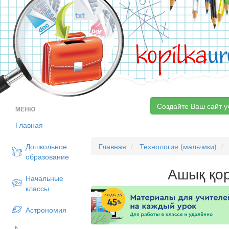
kopilka
ur
Создайте Ваш сайт у
МЕНЮ
Главная
Дошкольное
Главная
Технология (мальчики)
образование
Ашық қо
Начальные
классы
Астрономия