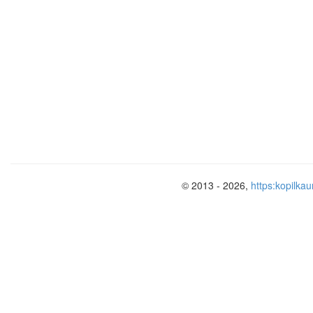
Сергіту сәті
Оңға, оңға түзу тұр
© 2013 - 2026,
https:kopilkau
Солға, солға түзу тұр
Артқа қарай бір адым
Алдыға қарай бір адым
Жоғары , төмен қарайық
Орнымызды табайық.
Ойын:
«Кім шапшаң»