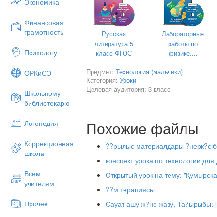
Экономика
Қабат-қабат қаттама, ақылың бо
Финансовая
грамотность
Русская
Лабораторные
литература 5
работы по
Психологу
класс ФГОС
физике....
Предмет:
Технология (мальчики)
ОРКиСЭ
Категория:
Уроки
Целевая аудитория: 3 класс
Школьному
библиотекарю
Похожие файлы
Логопедия
Коррекционная
- Ендеше бүгінгі сабағымыздың тақыр
??рылыс материалдары ?нерк?сібі
школа
жасау.
конспект урока по технологии для
ІІІ. Жаңа сабақ.
Қатырма қағазда
Всем
Открытый урок на тему: "Қумырсқа
Қораптар әр түрлі болады. Олар қағазд
учителям
қаңылтырдан тіпті темірденде жасайд
??м терапиясы
көркемделген түрі бар. Қораптарды ә
Прочее
Сауат ашу ж?не жазу, Та?ырыбы: [
көлемі оған салынатын затқа байланыс