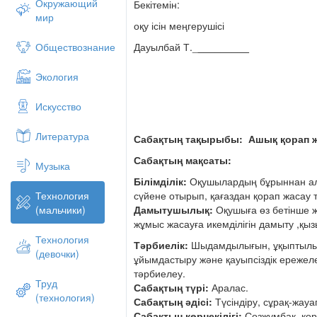
Окружающий
мақсатына қарай тіктөртбұрыш, шаршы, 
Бекітемін:
мир
жасайды. Мысалы, сіріңкенің қорабы тік
оқу ісін меңгерушісі
жатады.
Дауылбай Т._
_________
Обществознание
Біз бүгін құстарға жем салатын қорап жа
Төрт бұрышты қағазды аламыз
Экология
Төрт бұрышын бүктейміз
Бүктеген жерімізден ұзындығынан
Искусство
Желіммен жапсырамыз.
Литература
Тіктөртбұрыш пішінді қорап цилиндр
Сабақтың тақырыбы:
Ашық қорап 
Сергіту сәті
Сабақтың мақсаты:
Музыка
Оңға, оңға түзу тұр
Білімділік:
Оқушылардың бұрыннан алға
сүйене отырып, қағаздан қорап жасау 
Технология
Солға, солға түзу тұр
Дамытушылық:
Оқушыға өз бетінше 
(мальчики)
Артқа қарай бір адым
жұмыс жасауға икемділігін дамыту ,қы
Технология
Алдыға қарай бір адым
Тәрбиелік
:
Шыдамдылығын, ұқыптылы
(девочки)
ұйымдастыру және қауыпсіздік ережелер
Жоғары, төмен қарайық
тәрбиелеу.
Труд
Орнымызды табайық.
Сабақтың түрі:
Аралас.
(технология)
Сабақтың әдісі:
Түсіндіру, сұрақ-жауа
Сабақтың көрнекілігі:
Сөзжұмбақ, қора