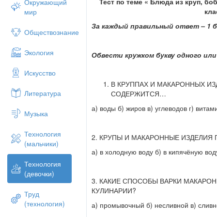
Тест по теме « Блюда из круп, б
Окружающий
кла
мир
За каждый правильный ответ – 1 
Обществознание
Экология
Обвести кружком букву одного ил
Искусство
В КРУППАХ И МАКАРОННЫХ И
Литература
СОДЕРЖИТСЯ…
а) воды б) жиров в) углеводов г) витам
Музыка
Технология
2. КРУПЫ И МАКАРОННЫЕ ИЗДЕЛИЯ
(мальчики)
а) в холодную воду б) в кипячёную вод
Технология
(девочки)
3. КАКИЕ СПОСОБЫ ВАРКИ МАКАРО
КУЛИНАРИИ?
Труд
(технология)
а) промывочный б) несливной в) сливн