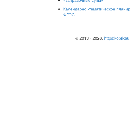
13. К МАКАРОННЫМ ИЗДЕЛИЯМ ОТ
Календарно -тематическое планиро
ФГОС
а) кукурузные хлопья б) спагетти в) р
Максимально: 18 баллов
© 2013 - 2026,
https:kopilkau
Оценка результатов:
18-16 баллов – оценка «5»
15-12 баллов – оценка «4»
11-8 баллов – оценка «3»
7-0 баллов – не справился