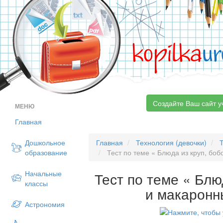
kopilka
ur
Создайте Ваш сайт у
МЕНЮ
Главная
Дошкольное
Главная
Технология (девочки)
образование
Тест по теме « Блюда из круп, бо
Начальные
Тест по теме « Блю
классы
и макаронн
Астрономия