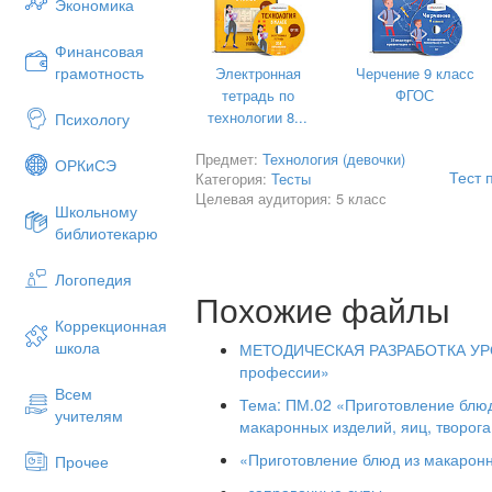
Экономика
Финансовая
9. КАКУЮ КРУПУ ПОЛУЧАЮТ ИЗ ПРО
грамотность
Электронная
Черчение 9 класс
а) кукурузнуюб) манную в) гречневую 
тетрадь по
ФГОС
технологии 8...
Психологу
Предмет:
Технология (девочки)
10. КАКУЮ КРУПУ ПРОСЕИВАЮТ
ОРКиСЭ
Тест 
Категория:
Тесты
а) рис б) манную в) гречневую г) перл
Целевая аудитория: 5 класс
Школьному
библиотекарю
Логопедия
Повышенный уро
Похожие файлы
Коррекционная
11. ИЗ ПШЕНИЦЫ ПОЛУЧАЮТ КРУПУ
школа
МЕТОДИЧЕСКАЯ РАЗРАБОТКА УРО
а) маннуюб) пшенов) перовуюг) ячнев
профессии»
Всем
Тема: ПМ.02 «Приготовление блюд 
учителям
12. К БОБОВЫМ НЕ ОТНОСИТСЯ…
макаронных изделий, яиц, творога,
а) чечевица б) горох в) кукурузаг) фас
«Приготовление блюд из макарон
Прочее
«заправочные супы»