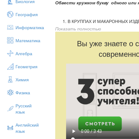
Биология
Обвести кружком букву одного или
География
В КРУППАХ И МАКАРОННЫХ ИЗД
Информатика
СОДЕРЖИТСЯ…
Показать полностью
а) воды б) жиров в) углевод
Математика
Вы уже знаете о 
современно
Алгебра
Геометрия
Химия
Физика
Русский
язык
Английский
язык