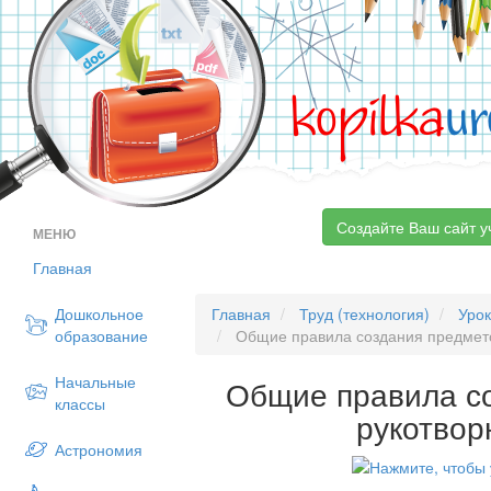
kopilka
ur
Создайте Ваш сайт у
МЕНЮ
Главная
Дошкольное
Главная
Труд (технология)
Уро
образование
Общие правила создания предмето
Начальные
Общие правила с
классы
рукотвор
Астрономия