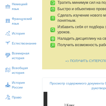
Тратить минимум сил на по
Немецкий
Быстро и объективно пров
язык
Сделать изучение нового 
Французский
понятным.
язык
Избавить себя от подбора 
уроков.
История
Наладить дисциплину на св
Естествознание
Получить возможность рабо
Всемирная
история
=> ПОЛУЧИТЬ СУПЕРСП
Всеобщая
история
История
Просмотр содержимого документа 
России
рукотвор
Право