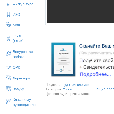
Физкультура
ИЗО
МХК
ОБЗР
(ОБЖ)
Внеурочная
работа
ОРК
Директору
Предмет:
Труд (технология)
Общие прав
Завучу
Категория:
Уроки
Целевая аудитория: 3 класс
Классному
руководителю