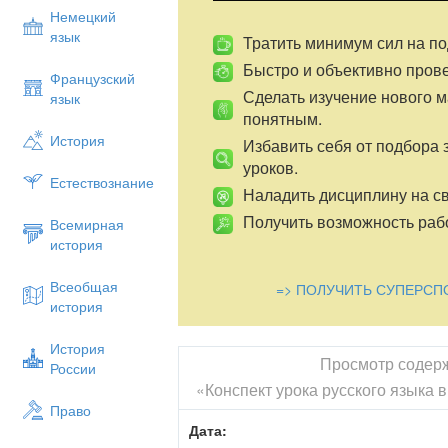
Немецкий
язык
Тратить минимум сил на по
Быстро и объективно пров
Французский
Сделать изучение нового 
язык
понятным.
История
Избавить себя от подбора 
уроков.
Естествознание
Наладить дисциплину на св
Получить возможность рабо
Всемирная
история
Всеобщая
=> ПОЛУЧИТЬ СУПЕРСП
история
История
Просмотр содер
России
«Конспект урока русского языка в
Право
Дата: