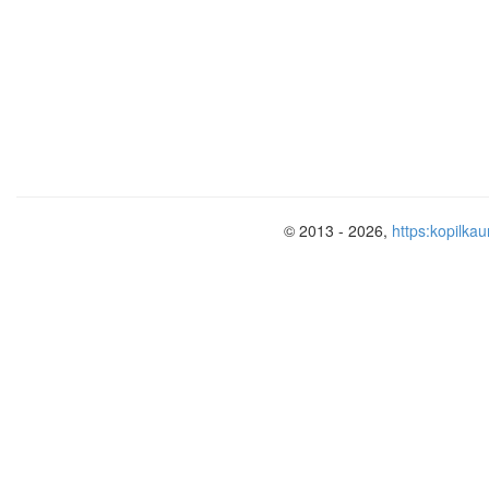
3.Работа в группе
Составь видовые пары. Употребите с
Какие глаголы обозначают однократное
повторяющееся действие?
мелькать –
прыг
глот
© 2013 - 2026,
https:kopilkau
выкрык
дого
чиха
прогуля
дости
выпис
заказать–