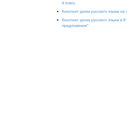
4 класс
делать –
Конспект урока русского языка на 
строить –
Конспект урока русского языка в 
чита
предложения"
гуля
обед
бежа
чинить –
Взаимопроверка. Цифровая шкала
2.Работа в парах
Упражнение 261 по учебнику
От данных пар глаголов образуйте
читать, прочитать; желать, пожела
ужинать, поужинать; делать, сделат
верить, поверить; чувствовать, поч
Взаимопроверка. Цифровая шкала