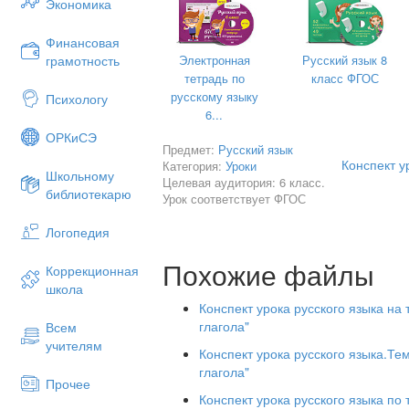
Экономика
Почему инфинитив называют не
Финансовая
2. Начало урока. Постановка темы,
Электронная
Русский язык 8
грамотность
Рассмотри рисунки. На каком рисунке
тетрадь по
класс ФГОС
русскому языку
Психологу
А на каком - действие закончено?
6...
3. Актуализация знаний
ОРКиСЭ
Предмет:
Русский язык
4. Подача нового материала
Конспект у
Категория:
Уроки
Школьному
Целевая аудитория: 6 класс.
Ознакомление с теоретическим матер
библиотекарю
Урок соответствует ФГОС
Образование временных форм в зав
Логопедия
5. Закрепление
Похожие файлы
5.Закрепление
Коррекционная
школа
1. Работа в парах
Конспект урока русского языка на
Составь видовые пары с приставками.
глагола"
Всем
учителям
писать –
Конспект урока русского языка.Т
глагола"
говор
Прочее
Конспект урока русского языка по
рисов