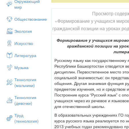
Окружающий
республиканскому варианту БУП, при е
мир
требуется обязательного использовани
Просмотр содер
перечень учебной литературы. Учитель 
Обществознание
«Формирование у учащихся миров
пособиям, изданным как в центральных и
гражданской позиции на уроках род
Современный учебный процесс предпол
Экология
коммуникационным технологиям.Уроки р
Формирование у учащихся мирово
оснащены мультимедийными средствами
Искусство
гражданской позиции на урок
присутствуют в той или иной мере соо
литер
интерактивные наглядные пособия и др.
Литература
Русскому языку как государственному
Современный учитель не только может,
Республики Башкортостан отводится в
обращаться к интернет-ресурсам. Как ж
Музыка
дисциплин. Первостепенное место это
сохранением родного языка?
социальной значимостью: он предста
Технология
Собор русских г. Кумертау уделяет бо
общения. Другая значимая функция рус
(мальчики)
русской культуры, народных обрядов и 
предметом изучения, но и средством 
деятелей науки и культуры,родившихся 
Построение курса “Русский язык” с оп
Технология
учащихся через их речевое и языково
На базе образовательных учреждений го
(девочки)
для отечественной школы.
славянской письменности и культуры,л
юбилеям русских поэтов и писателей, з
В образовательных учреждениях ГО г
Труд
темам, посвящённым духовно-нравственн
курса русского языка реализуется по 
(технология)
2013 учебных годах рекомендовано п
В сентябре 2013 г. учащиеся Гимназии