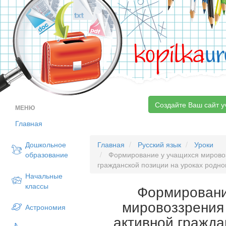
kopilka
ur
Создайте Ваш сайт у
МЕНЮ
Главная
Дошкольное
Главная
Русский язык
Уроки
образование
Формирование у учащихся мировоз
гражданской позиции на уроках родно
Начальные
классы
Формировани
мировоззрения
Астрономия
активной гражда