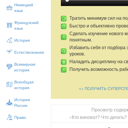
Немецкий
язык
Тратить минимум сил на по
Французский
Быстро и объективно пров
язык
Сделать изучение нового 
понятным.
История
Избавить себя от подбора 
Естествознание
уроков.
Наладить дисциплину на св
Всемирная
Получить возможность рабо
история
Всеобщая
история
=> ПОЛУЧИТЬ СУПЕРСП
История
России
Просмотр содер
«Кто виноват? Что делать
Право