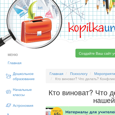
kopilka
ur
Создайте Ваш сайт у
МЕНЮ
Главная
Дошкольное
Главная
Психологу
Мероприят
образование
Кто виноват? Что делать? Конфлик
Начальные
Кто виноват? Что 
классы
нашей
Астрономия