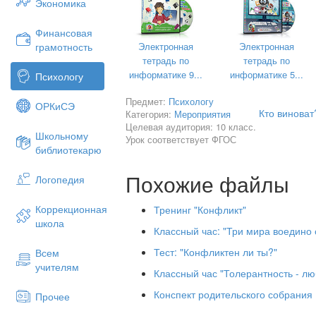
Экономика
Как часто происходят конфликты в ж
по дороге в школу, домой; в школ
Финансовая
очереди магазина, или около кабинет
Электронная
Электронная
грамотность
тетрадь по
тетрадь по
информатике 9...
информатике 5...
Психологу
Что такое конфликт вообще? Как вы п
серьёзное разногласие, столкн
Предмет:
Психологу
ОРКиСЭ
мнений, сил).
Кто виноват
Категория:
Мероприятия
Целевая аудитория: 10 класс.
Школьному
Урок соответствует ФГОС
библиотекарю
Давайте на примере рассмотрим, как
1.Учитель поставил Артуру оценку «2
Похожие файлы
Логопедия
Ученик обижен, бурно высказывает сво
и выбегает из класса, громко хлопая д
Коррекционная
Тренинг "Конфликт"
2. В четверти у Сергея выходит спор
школа
Классный час: "Три мира воедино с
просит поставить оценку «4», а у
знаниям, но по человеческим качес
Тест: "Конфликтен ли ты?"
Всем
Сергея. Уступая просьбам и обещан
учителям
Классный час "Толерантность - л
учитель ставит ему оценку «4», н
терзания: «Правильно ли поступил».
Конспект родительского собрани
Прочее
Чем отличаются конфликты в пер