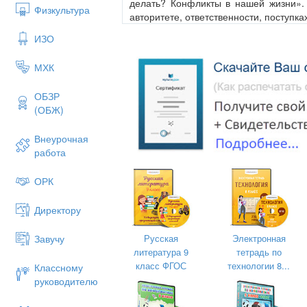
делать? Конфликты в нашей жизни». 
Физкультура
авторитете, ответственности, поступка
ИЗО
Эпиграф.
МХК
ОБЗР
Мы с вами уже говорили о том, что ч
(ОБЖ)
как на ваш взгляд, возможна ли жизн
утопия, фантастика?
(Нет жизнь
Внеурочная
конфликтов. Конфликты большие и
работа
жизни всегда).
Определение понятий.
ОРК
Чтобы лучше понимать друг друга,
значении, которое мы вкладываем в р
Директору
Русская
Электронная
Завучу
Понятия: внутренний конфликт,
литература 9
тетрадь по
ответственность, поступок, на
класс ФГОС
технологии 8...
Классному
(поощрение), принятие решения.
руководителю