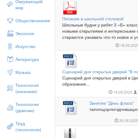
Окружающий
мир
Питание в школьной столовой
Обществознание
Школьные будни у ребят 3 «Б» класс
новыми открытиями и интересными 
Экология
стараются узнавать что-то новое и уч
18.09.20
Искусство
Литература
Сценарий дня открытых дверей "В по
Музыка
Сценарий дня открытых дверей в Це
образовния...
Технология
(мальчики)
18.09.2025
Занятие "День флага"
Технология
тапопщорлнгздгнжшщхг
(девочки)
26.08.202
Труд
(технология)