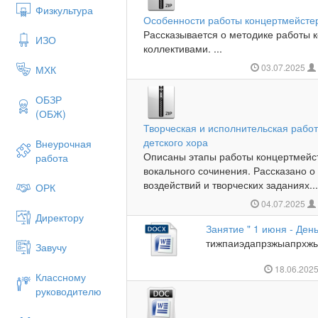
Физкультура
Особенности работы концертмейсте
Рассказывается о методике работы 
ИЗО
коллективами. ...
03.07.2025
МХК
ОБЗР
(ОБЖ)
Творческая и исполнительская рабо
детского хора
Внеурочная
Описаны этапы работы концертмейс
работа
вокального сочинения. Рассказано о
воздействий и творческих заданиях...
ОРК
04.07.2025
Директору
Занятие " 1 июня - Ден
тижпаиэдапрзжыапрхжы
Завучу
18.06.202
Классному
руководителю