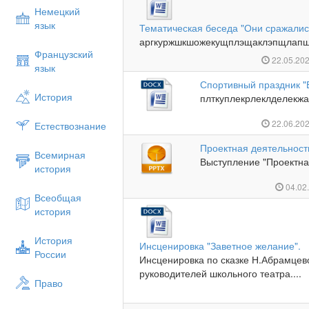
Немецкий
язык
Тематическая беседа "Они сражалис
аргкуржшкшожекущплэщаклэпщлапщ
Французский
22.05.20
язык
Спортивный праздник "
История
плткуплекрлеклделекж
22.06.20
Естествознание
Проектная деятельнос
Всемирная
Выступление "Проектна
история
04.02
Всеобщая
история
История
Инсценировка "Заветное желание".
России
Инсценировка по сказке Н.Абрамцев
руководителей школьного театра....
Право