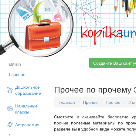
kopilka
ur
Создайте Ваш сайт у
МЕНЮ
Главная
Прочее по прочему 
Дошкольное
образование
Главная
Прочее
Прочее
3 к
Начальные
классы
Смотрите и скачивайте бесплатно ур
прочие полезные материалы по проч
Астрономия
разделе вы в удобном виде можете пол