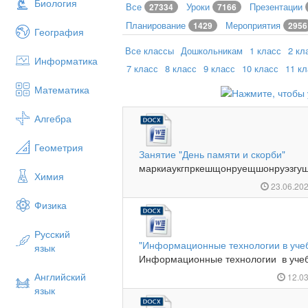
Биология
Все
Уроки
Презентации
27334
7166
Планирование
Мероприятия
1429
2956
География
Все классы
Дошкольникам
1 класс
2 кл
Информатика
7 класс
8 класс
9 класс
10 класс
11 к
Математика
Алгебра
Геометрия
Занятие "День памяти и скорби"
маркиаукгпркешщонруещшонруэзгу
Химия
23.06.20
Физика
Русский
"Информационные технологии в учеб
язык
Информационные технологии в учебн
Английский
12.0
язык